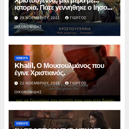
Χριστούγεννα, μια μέρα με…
ιστορία. Πότε γεννήθηκε ο Ιησούς
Χριστός; (Βίντεο).
28 ΝΟΕΜΒΡΊΟΥ, 2021
ΓΙΏΡΓΟΣ
ΟΙΚΟΝΟΜΊΔΗΣ
VIDEO'S
Khalil, Ο Μουσουλμάνος που
έγινε Χριστιανός.
22 ΝΟΕΜΒΡΊΟΥ, 2015
ΓΙΏΡΓΟΣ
ΟΙΚΟΝΟΜΊΔΗΣ
VIDEO'S