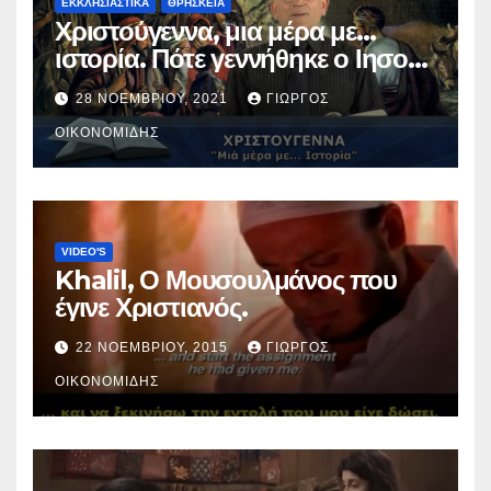
ΕΚΚΛΗΣΙΑΣΤΙΚΑ
ΘΡΗΣΚΕΙΑ
Χριστούγεννα, μια μέρα με…
ιστορία. Πότε γεννήθηκε ο Ιησούς
Χριστός; (Βίντεο).
28 ΝΟΕΜΒΡΊΟΥ, 2021
ΓΙΏΡΓΟΣ
ΟΙΚΟΝΟΜΊΔΗΣ
VIDEO'S
Khalil, Ο Μουσουλμάνος που
έγινε Χριστιανός.
22 ΝΟΕΜΒΡΊΟΥ, 2015
ΓΙΏΡΓΟΣ
ΟΙΚΟΝΟΜΊΔΗΣ