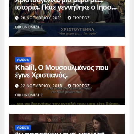
ιστορία. Πότε γεννήθηκε ο Ιησούς
Χριστός; (Βίντεο).
28 ΝΟΕΜΒΡΊΟΥ, 2021
ΓΙΏΡΓΟΣ
ΟΙΚΟΝΟΜΊΔΗΣ
VIDEO'S
Khalil, Ο Μουσουλμάνος που
έγινε Χριστιανός.
22 ΝΟΕΜΒΡΊΟΥ, 2015
ΓΙΏΡΓΟΣ
ΟΙΚΟΝΟΜΊΔΗΣ
VIDEO'S