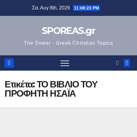
Μετάβαση
Σα. Αυγ 8th, 2026
11:08:23 PM
στο
περιεχόμενο
SPOREAS.gr
The Sower - Greek Christian Topics
Ετικέτα:
ΤΟ ΒΙΒΛΙΟ ΤΟΥ
ΠΡΟΦΗΤΗ ΗΣΑΪΑ