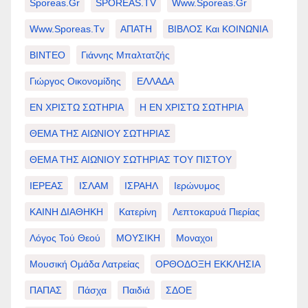
Sporeas.gr
SPOREAS.TV
Www.sporeas.gr
Www.sporeas.tv
ΑΠΑΤΗ
ΒΙΒΛΟΣ Και ΚΟΙΝΩΝΙΑ
ΒΙΝΤΕΟ
Γιάννης Μπαλτατζής
Γιώργος Οικονομίδης
ΕΛΛΑΔΑ
ΕΝ ΧΡΙΣΤΩ ΣΩΤΗΡΙΑ
Η ΕΝ ΧΡΙΣΤΩ ΣΩΤΗΡΙΑ
ΘΕΜΑ ΤΗΣ ΑΙΩΝΙΟΥ ΣΩΤΗΡΙΑΣ
ΘΕΜΑ ΤΗΣ ΑΙΩΝΙΟΥ ΣΩΤΗΡΙΑΣ ΤΟΥ ΠΙΣΤΟΥ
ΙΕΡΕΑΣ
ΙΣΛΑΜ
ΙΣΡΑΗΛ
Ιερώνυμος
ΚΑΙΝΗ ΔΙΑΘΗΚΗ
Κατερίνη
Λεπτοκαρυά Πιερίας
Λόγος Τού Θεού
ΜΟΥΣΙΚΗ
Μοναχοι
Μουσική Ομάδα Λατρείας
ΟΡΘΟΔΟΞΗ ΕΚΚΛΗΣΙΑ
ΠΑΠΑΣ
Πάσχα
Παιδιά
ΣΔΟΕ