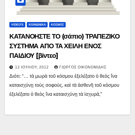
VIDEO'S
ΚΟΙΝΩΝΙΚΑ
ΚΟΣΜΟΣ
ΚΑΤΑΝΟΗΣΤΕ ΤΟ (σάπιο) ΤΡΑΠΕΖΙΚΟ
ΣΥΣΤΗΜΑ ΑΠΟ ΤΑ ΧΕΙΛΗ ΕΝΟΣ
ΠΑΙΔΙΟΥ [βίντεο]
12 ΙΟΥΛΊΟΥ, 2012
ΓΙΏΡΓΟΣ ΟΙΚΟΝΟΜΊΔΗΣ
Διότι: “… τὰ μωρὰ τοῦ κόσμου ἐξελέξατο ὁ θεὸς ἵνα
καταισχύνῃ τοὺς σοφούς, καὶ τὰ ἀσθενῆ τοῦ κόσμου
ἐξελέξατο ὁ θεὸς ἵνα καταισχύνῃ τὰ ἰσχυρά,”