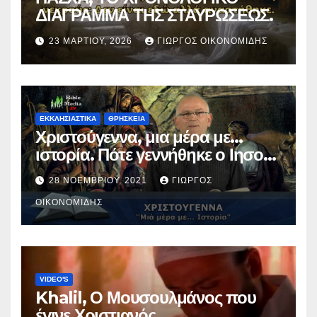
ΔΙΑΓΡΑΜΜΑ ΤΗΣ ΣΤΑΥΡΩΣΕΩΣ.
23 ΜΑΡΤΊΟΥ, 2026
ΓΙΏΡΓΟΣ ΟΙΚΟΝΟΜΊΔΗΣ
ΕΚΚΛΗΣΙΑΣΤΙΚΑ
ΘΡΗΣΚΕΙΑ
Χριστούγεννα, μια μέρα με…
ιστορία. Πότε γεννήθηκε ο Ιησούς
Χριστός; (Βίντεο).
28 ΝΟΕΜΒΡΊΟΥ, 2021
ΓΙΏΡΓΟΣ
ΟΙΚΟΝΟΜΊΔΗΣ
VIDEO'S
Khalil, Ο Μουσουλμάνος που
έγινε Χριστιανός.