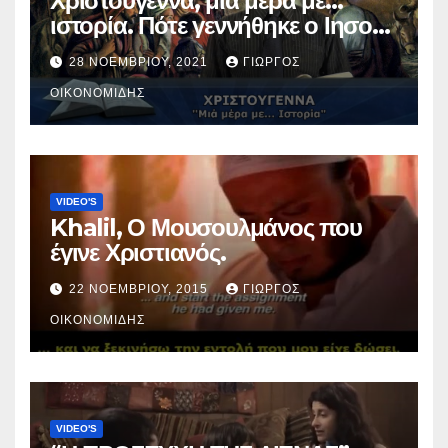
Χριστούγεννα, μια μέρα με…
ιστορία. Πότε γεννήθηκε ο Ιησούς
Χριστός; (Βίντεο).
28 ΝΟΕΜΒΡΊΟΥ, 2021
ΓΙΏΡΓΟΣ
ΟΙΚΟΝΟΜΊΔΗΣ
VIDEO'S
Khalil, Ο Μουσουλμάνος που
έγινε Χριστιανός.
22 ΝΟΕΜΒΡΊΟΥ, 2015
ΓΙΏΡΓΟΣ
ΟΙΚΟΝΟΜΊΔΗΣ
VIDEO'S