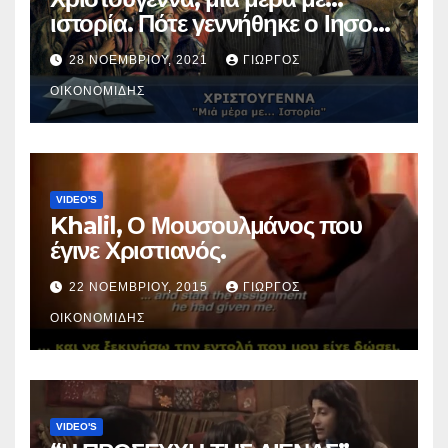
ιστορία. Πότε γεννήθηκε ο Ιησούς
Χριστός; (Βίντεο).
28 ΝΟΕΜΒΡΊΟΥ, 2021
ΓΙΏΡΓΟΣ
ΟΙΚΟΝΟΜΊΔΗΣ
VIDEO'S
Khalil, Ο Μουσουλμάνος που
έγινε Χριστιανός.
22 ΝΟΕΜΒΡΊΟΥ, 2015
ΓΙΏΡΓΟΣ
ΟΙΚΟΝΟΜΊΔΗΣ
VIDEO'S