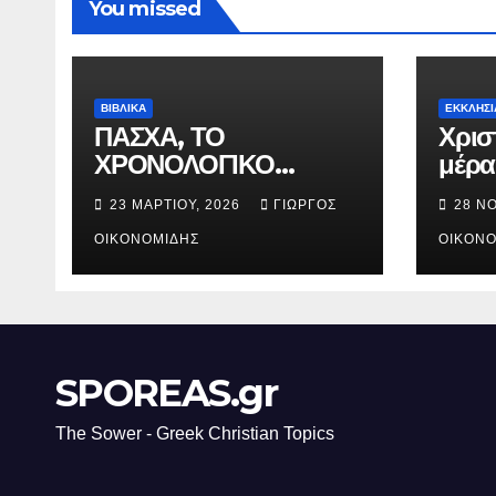
You missed
ΒΙΒΛΙΚΑ
ΕΚΚΛΗΣΙ
ΠΑΣΧΑ, ΤΟ
Χρισ
ΧΡΟΝΟΛΟΓΙΚΟ
μέρα
ΔΙΑΓΡΑΜΜΑ ΤΗΣ
γενν
23 ΜΑΡΤΊΟΥ, 2026
ΓΙΏΡΓΟΣ
28 Ν
ΣΤΑΥΡΩΣΕΩΣ.
Χριστ
ΟΙΚΟΝΟΜΊΔΗΣ
ΟΙΚΟΝΟ
SPOREAS.gr
The Sower - Greek Christian Topics