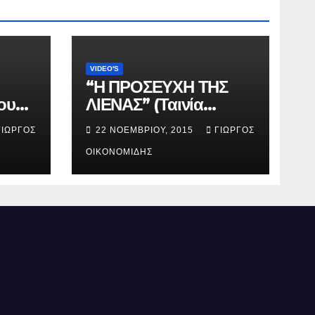
VIDEO'S
“Η ΠΡΟΣΕΥΧΗ ΤΗΣ
ου
ΛΙΕΝΑΣ” (Ταινία
μικρού μήκους).
ΓΙΏΡΓΟΣ
22 ΝΟΕΜΒΡΊΟΥ, 2015
ΓΙΏΡΓΟΣ
ΟΙΚΟΝΟΜΊΔΗΣ