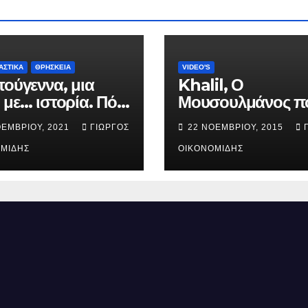
ΑΣΤΙΚΑ
ΘΡΗΣΚΕΙΑ
VIDEO'S
τούγεννα, μια
Khalil, Ο
 με… ιστορία. Πότε
Μουσουλμάνος π
ήθηκε ο Ιησούς
έγινε Χριστιανός.
ΟΕΜΒΡΊΟΥ, 2021
ΓΙΏΡΓΟΣ
22 ΝΟΕΜΒΡΊΟΥ, 2015
ός; (Βίντεο).
ΜΊΔΗΣ
ΟΙΚΟΝΟΜΊΔΗΣ