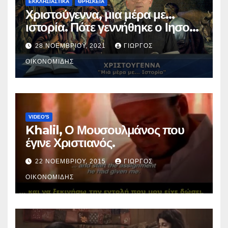
ΕΚΚΛΗΣΙΑΣΤΙΚΑ
ΘΡΗΣΚΕΙΑ
Χριστούγεννα, μια μέρα με…
ιστορία. Πότε γεννήθηκε ο Ιησούς
Χριστός; (Βίντεο).
28 ΝΟΕΜΒΡΊΟΥ, 2021
ΓΙΏΡΓΟΣ
ΟΙΚΟΝΟΜΊΔΗΣ
VIDEO'S
Khalil, Ο Μουσουλμάνος που
έγινε Χριστιανός.
22 ΝΟΕΜΒΡΊΟΥ, 2015
ΓΙΏΡΓΟΣ
ΟΙΚΟΝΟΜΊΔΗΣ