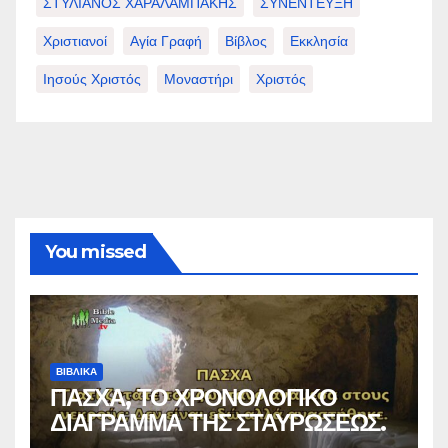
ΣΤΥΛΙΑΝΟΣ ΧΑΡΑΛΑΜΠΑΚΗΣ
ΣΥΝΕΝΤΕΥΞΗ
Χριστιανοί
Αγία Γραφή
Βίβλος
Εκκλησία
Ιησούς Χριστός
Μοναστήρι
Χριστός
You missed
ΒΙΒΛΙΚΑ
ΠΑΣΧΑ, ΤΟ ΧΡΟΝΟΛΟΓΙΚΟ
ΔΙΑΓΡΑΜΜΑ ΤΗΣ ΣΤΑΥΡΩΣΕΩΣ.