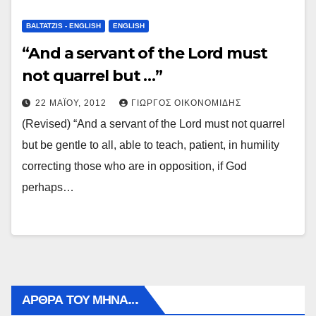
BALTATZIS - ENGLISH
ENGLISH
“And a servant of the Lord must
not quarrel but …”
22 ΜΑΪ́ΟΥ, 2012
ΓΙΏΡΓΟΣ ΟΙΚΟΝΟΜΊΔΗΣ
(Revised) “And a servant of the Lord must not quarrel
but be gentle to all, able to teach, patient, in humility
correcting those who are in opposition, if God
perhaps…
ΑΡΘΡΑ ΤΟΥ ΜΉΝΑ…