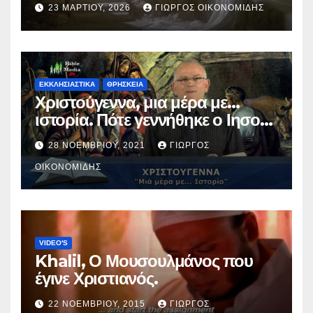
23 ΜΑΡΤΊΟΥ, 2026
ΓΙΏΡΓΟΣ ΟΙΚΟΝΟΜΊΔΗΣ
ΕΚΚΛΗΣΙΑΣΤΙΚΑ
ΘΡΗΣΚΕΙΑ
Χριστούγεννα, μια μέρα με…
ιστορία. Πότε γεννήθηκε ο Ιησούς
Χριστός; (Βίντεο).
28 ΝΟΕΜΒΡΊΟΥ, 2021
ΓΙΏΡΓΟΣ
ΟΙΚΟΝΟΜΊΔΗΣ
VIDEO'S
Khalil, Ο Μουσουλμάνος που
έγινε Χριστιανός.
22 ΝΟΕΜΒΡΊΟΥ, 2015
ΓΙΏΡΓΟΣ