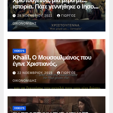
Χριστούγεννα, μια μέρα με…
ιστορία. Πότε γεννήθηκε ο Ιησούς
Χριστός; (Βίντεο).
28 ΝΟΕΜΒΡΊΟΥ, 2021
ΓΙΏΡΓΟΣ
ΟΙΚΟΝΟΜΊΔΗΣ
VIDEO'S
Khalil, Ο Μουσουλμάνος που
έγινε Χριστιανός.
22 ΝΟΕΜΒΡΊΟΥ, 2015
ΓΙΏΡΓΟΣ
ΟΙΚΟΝΟΜΊΔΗΣ
VIDEO'S