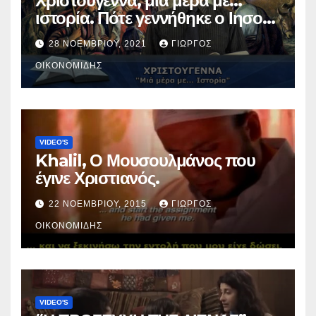
Χριστούγεννα, μια μέρα με…
ιστορία. Πότε γεννήθηκε ο Ιησούς
Χριστός; (Βίντεο).
28 ΝΟΕΜΒΡΊΟΥ, 2021
ΓΙΏΡΓΟΣ
ΟΙΚΟΝΟΜΊΔΗΣ
VIDEO'S
Khalil, Ο Μουσουλμάνος που
έγινε Χριστιανός.
22 ΝΟΕΜΒΡΊΟΥ, 2015
ΓΙΏΡΓΟΣ
ΟΙΚΟΝΟΜΊΔΗΣ
VIDEO'S