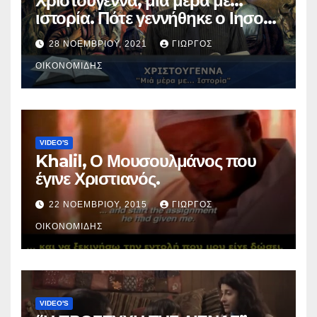
Χριστούγεννα, μια μέρα με…
ιστορία. Πότε γεννήθηκε ο Ιησούς
Χριστός; (Βίντεο).
28 ΝΟΕΜΒΡΊΟΥ, 2021
ΓΙΏΡΓΟΣ
ΟΙΚΟΝΟΜΊΔΗΣ
VIDEO'S
Khalil, Ο Μουσουλμάνος που
έγινε Χριστιανός.
22 ΝΟΕΜΒΡΊΟΥ, 2015
ΓΙΏΡΓΟΣ
ΟΙΚΟΝΟΜΊΔΗΣ
VIDEO'S