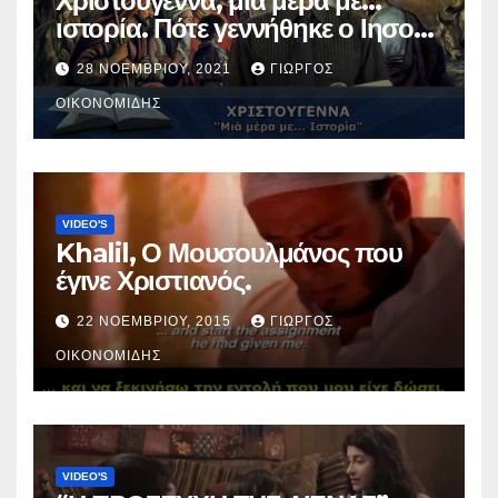
Χριστούγεννα, μια μέρα με…
ιστορία. Πότε γεννήθηκε ο Ιησούς
Χριστός; (Βίντεο).
28 ΝΟΕΜΒΡΊΟΥ, 2021
ΓΙΏΡΓΟΣ
ΟΙΚΟΝΟΜΊΔΗΣ
VIDEO'S
Khalil, Ο Μουσουλμάνος που
έγινε Χριστιανός.
22 ΝΟΕΜΒΡΊΟΥ, 2015
ΓΙΏΡΓΟΣ
ΟΙΚΟΝΟΜΊΔΗΣ
VIDEO'S