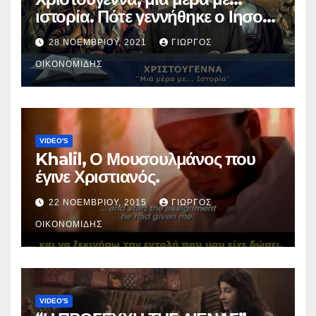
ιστορία. Πότε γεννήθηκε ο Ιησούς
Χριστός; (Βίντεο).
28 ΝΟΕΜΒΡΊΟΥ, 2021
ΓΙΏΡΓΟΣ
ΟΙΚΟΝΟΜΊΔΗΣ
VIDEO'S
Khalil, Ο Μουσουλμάνος που
έγινε Χριστιανός.
22 ΝΟΕΜΒΡΊΟΥ, 2015
ΓΙΏΡΓΟΣ
ΟΙΚΟΝΟΜΊΔΗΣ
VIDEO'S