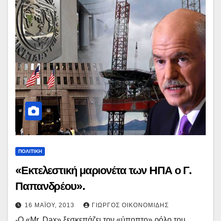
ΠΟΛΙΤΙΚΉ
«Εκτελεστική μαριονέτα των HΠΑ ο Γ.
Παπανδρέου».
16 ΜΑΪ́ΟΥ, 2013
ΓΙΏΡΓΟΣ ΟΙΚΟΝΟΜΊΔΗΣ
-Ο «Mr. Dax» ξεσκεπάζει τον «ύποπτο» ρόλο του