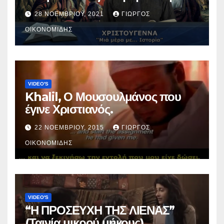
Χριστός; (Βίντεο).
28 ΝΟΕΜΒΡΊΟΥ, 2021
ΓΙΏΡΓΟΣ
ΟΙΚΟΝΟΜΊΔΗΣ
VIDEO'S
Khalil, Ο Μουσουλμάνος που
έγινε Χριστιανός.
22 ΝΟΕΜΒΡΊΟΥ, 2015
ΓΙΏΡΓΟΣ
ΟΙΚΟΝΟΜΊΔΗΣ
VIDEO'S
“Η ΠΡΟΣΕΥΧΗ ΤΗΣ ΛΙΕΝΑΣ”
(Ταινία μικρού μήκους).