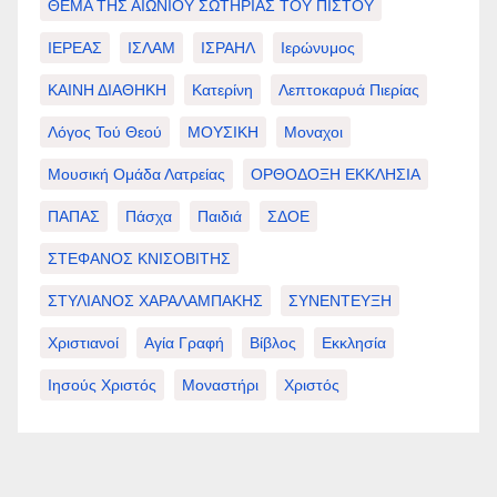
ΘΕΜΑ ΤΗΣ ΑΙΩΝΙΟΥ ΣΩΤΗΡΙΑΣ ΤΟΥ ΠΙΣΤΟΥ
ΙΕΡΕΑΣ
ΙΣΛΑΜ
ΙΣΡΑΗΛ
Ιερώνυμος
ΚΑΙΝΗ ΔΙΑΘΗΚΗ
Κατερίνη
Λεπτοκαρυά Πιερίας
Λόγος Τού Θεού
ΜΟΥΣΙΚΗ
Μοναχοι
Μουσική Ομάδα Λατρείας
ΟΡΘΟΔΟΞΗ ΕΚΚΛΗΣΙΑ
ΠΑΠΑΣ
Πάσχα
Παιδιά
ΣΔΟΕ
ΣΤΕΦΑΝΟΣ ΚΝΙΣΟΒΙΤΗΣ
ΣΤΥΛΙΑΝΟΣ ΧΑΡΑΛΑΜΠΑΚΗΣ
ΣΥΝΕΝΤΕΥΞΗ
Χριστιανοί
Αγία Γραφή
Βίβλος
Εκκλησία
Ιησούς Χριστός
Μοναστήρι
Χριστός