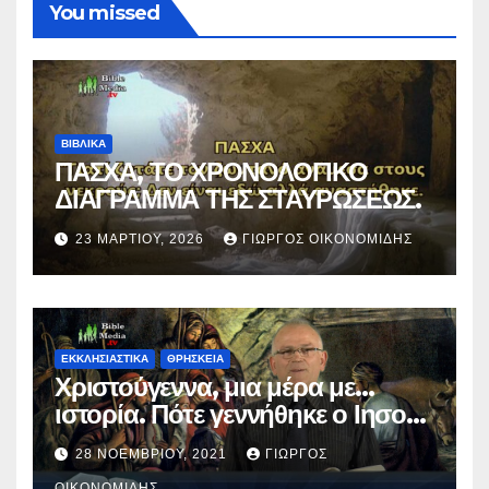
You missed
ΒΙΒΛΙΚΑ
ΠΑΣΧΑ, ΤΟ ΧΡΟΝΟΛΟΓΙΚΟ
ΔΙΑΓΡΑΜΜΑ ΤΗΣ ΣΤΑΥΡΩΣΕΩΣ.
23 ΜΑΡΤΊΟΥ, 2026
ΓΙΏΡΓΟΣ ΟΙΚΟΝΟΜΊΔΗΣ
ΕΚΚΛΗΣΙΑΣΤΙΚΑ
ΘΡΗΣΚΕΙΑ
Χριστούγεννα, μια μέρα με…
ιστορία. Πότε γεννήθηκε ο Ιησούς
Χριστός; (Βίντεο).
28 ΝΟΕΜΒΡΊΟΥ, 2021
ΓΙΏΡΓΟΣ
ΟΙΚΟΝΟΜΊΔΗΣ