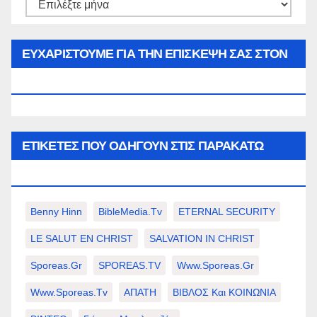
Αρθρα
του
μήνα…
ΕΥΧΑΡΙΣΤΟΥΜΕ ΓΙΑ ΤΗΝ ΕΠΙΣΚΕΨΗ ΣΑΣ ΣΤΟΝ
WWW.SPOREAS.GR
ΕΤΙΚΈΤΕΣ ΠΟΥ ΟΔΗΓΟΎΝ ΣΤΙΣ ΠΑΡΑΚΆΤΩ
ΕΠΙΛΟΓΈΣ ΣΑΣ.
Benny Hinn
BibleMedia.tv
ETERNAL SECURITY
LE SALUT EN CHRIST
SALVATION IN CHRIST
Sporeas.gr
SPOREAS.TV
Www.sporeas.gr
Www.sporeas.tv
ΑΠΑΤΗ
ΒΙΒΛΟΣ Και ΚΟΙΝΩΝΙΑ