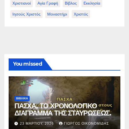
Χριστιανοί
Αγία Γραφή
Βίβλος
Εκκλησία
Ιησούς Χριστός
Μοναστήρι
Χριστός
You missed
ΒΙΒΛΙΚΑ
ΠΑΣΧΑ, ΤΟ ΧΡΟΝΟΛΟΓΙΚΟ
ΔΙΑΓΡΑΜΜΑ ΤΗΣ ΣΤΑΥΡΩΣΕΩΣ.
23 ΜΑΡΤΊΟΥ, 2026
ΓΙΏΡΓΟΣ ΟΙΚΟΝΟΜΊΔΗΣ