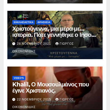
ΕΚΚΛΗΣΙΑΣΤΙΚΑ
ΘΡΗΣΚΕΙΑ
Χριστούγεννα, μια μέρα με…
ιστορία. Πότε γεννήθηκε ο Ιησούς
Χριστός; (Βίντεο).
28 ΝΟΕΜΒΡΊΟΥ, 2021
ΓΙΏΡΓΟΣ
ΟΙΚΟΝΟΜΊΔΗΣ
VIDEO'S
Khalil, Ο Μουσουλμάνος που
έγινε Χριστιανός.
22 ΝΟΕΜΒΡΊΟΥ, 2015
ΓΙΏΡΓΟΣ
ΟΙΚΟΝΟΜΊΔΗΣ