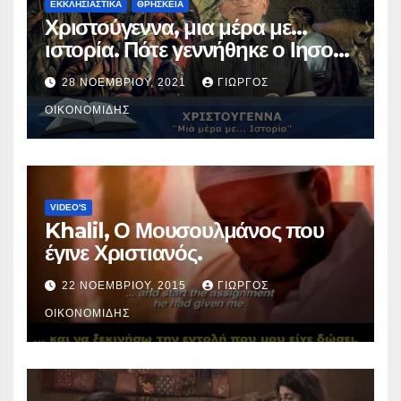
ΕΚΚΛΗΣΙΑΣΤΙΚΑ
ΘΡΗΣΚΕΙΑ
Χριστούγεννα, μια μέρα με…
ιστορία. Πότε γεννήθηκε ο Ιησούς
Χριστός; (Βίντεο).
28 ΝΟΕΜΒΡΊΟΥ, 2021
ΓΙΏΡΓΟΣ
ΟΙΚΟΝΟΜΊΔΗΣ
VIDEO'S
Khalil, Ο Μουσουλμάνος που
έγινε Χριστιανός.
22 ΝΟΕΜΒΡΊΟΥ, 2015
ΓΙΏΡΓΟΣ
ΟΙΚΟΝΟΜΊΔΗΣ