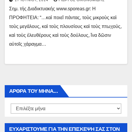
17 ΙΟΥΝΊΟΥ, 2014
ΓΙΏΡΓΟΣ ΟΙΚΟΝΟΜΊΔΗΣ
Σημ. τής Διαδικτυακής www.sporeas.gr: Η
ΠΡΟΦΗΤΕΙΑ: “…καὶ ποιεῖ πάντας, τοὺς μικροὺς καὶ
τοὺς μεγάλους, καὶ τοὺς πλουσίους καὶ τοὺς πτωχούς,
καὶ τοὺς ἐλευθέρους καὶ τοὺς δούλους, ἵνα δῶσιν
αὐτοῖς χάραγμα…
ΑΡΘΡΑ ΤΟΥ ΜΉΝΑ…
Αρθρα
του
μήνα…
ΕΥΧΑΡΙΣΤΟΥΜΕ ΓΙΑ ΤΗΝ ΕΠΙΣΚΕΨΗ ΣΑΣ ΣΤΟΝ