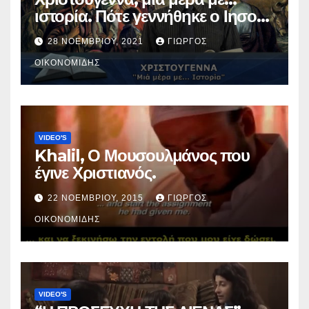
ιστορία. Πότε γεννήθηκε ο Ιησούς
Χριστός; (Βίντεο).
28 ΝΟΕΜΒΡΊΟΥ, 2021
ΓΙΏΡΓΟΣ
ΟΙΚΟΝΟΜΊΔΗΣ
VIDEO'S
Khalil, Ο Μουσουλμάνος που
έγινε Χριστιανός.
22 ΝΟΕΜΒΡΊΟΥ, 2015
ΓΙΏΡΓΟΣ
ΟΙΚΟΝΟΜΊΔΗΣ
VIDEO'S