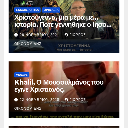
ΕΚΚΛΗΣΙΑΣΤΙΚΑ
ΘΡΗΣΚΕΙΑ
Χριστούγεννα, μια μέρα με…
ιστορία. Πότε γεννήθηκε ο Ιησούς
Χριστός; (Βίντεο).
28 ΝΟΕΜΒΡΊΟΥ, 2021
ΓΙΏΡΓΟΣ
ΟΙΚΟΝΟΜΊΔΗΣ
VIDEO'S
Khalil, Ο Μουσουλμάνος που
έγινε Χριστιανός.
22 ΝΟΕΜΒΡΊΟΥ, 2015
ΓΙΏΡΓΟΣ
ΟΙΚΟΝΟΜΊΔΗΣ