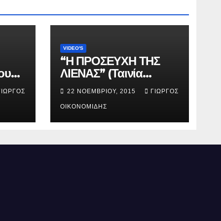
VIDEO'S
“Η ΠΡΟΣΕΥΧΗ ΤΗΣ
ου
ΛΙΕΝΑΣ” (Ταινία
μικρού μήκους).
ΓΙΏΡΓΟΣ
22 ΝΟΕΜΒΡΊΟΥ, 2015
ΓΙΏΡΓΟΣ
ΟΙΚΟΝΟΜΊΔΗΣ