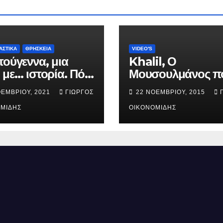
ΑΣΤΙΚΑ
ΘΡΗΣΚΕΙΑ
VIDEO'S
τούγεννα, μια
Khalil, Ο
 με… ιστορία. Πότε
Μουσουλμάνος π
ήθηκε ο Ιησούς
έγινε Χριστιανός.
ΟΕΜΒΡΊΟΥ, 2021
ΓΙΏΡΓΟΣ
22 ΝΟΕΜΒΡΊΟΥ, 2015
ός; (Βίντεο).
ΜΊΔΗΣ
ΟΙΚΟΝΟΜΊΔΗΣ