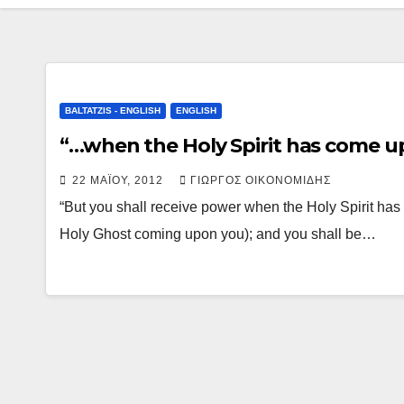
y
ι
L
ρ
i
α
n
σ
BALTATZIS - ENGLISH
ENGLISH
k
τ
“…when the Holy Spirit has come up
ε
22 ΜΑΪ́ΟΥ, 2012
ΓΙΏΡΓΟΣ ΟΙΚΟΝΟΜΊΔΗΣ
ί
“But you shall receive power when the Holy Spirit has 
τ
Holy Ghost coming upon you); and you shall be…
ε