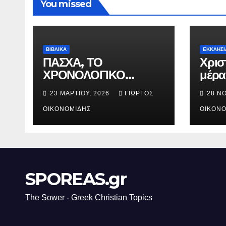
You missed
ΒΙΒΛΙΚΑ
ΕΚΚΛΗΣΙ
ΠΑΣΧΑ, ΤΟ
Χρισ
ΧΡΟΝΟΛΟΓΙΚΟ
μέρα
ΔΙΑΓΡΑΜΜΑ ΤΗΣ
γενν
23 ΜΑΡΤΊΟΥ, 2026
ΓΙΏΡΓΟΣ
28 Ν
ΣΤΑΥΡΩΣΕΩΣ.
Χριστ
ΟΙΚΟΝΟΜΊΔΗΣ
ΟΙΚΟΝΟ
SPOREAS.gr
The Sower - Greek Christian Topics