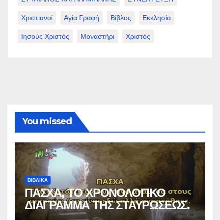
Χριστιανοί
Αγία Γραφή
Βίβλος
Εκκλησία
Ιησούς Χριστός
Μοναστήρι
Χριστός
You missed
ΒΙΒΛΙΚΑ
ΠΑΣΧΑ, ΤΟ ΧΡΟΝΟΛΟΓΙΚΟ
ΔΙΑΓΡΑΜΜΑ ΤΗΣ ΣΤΑΥΡΩΣΕΩΣ.