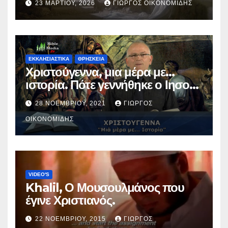
23 ΜΑΡΤΊΟΥ, 2026
ΓΙΏΡΓΟΣ ΟΙΚΟΝΟΜΊΔΗΣ
ΕΚΚΛΗΣΙΑΣΤΙΚΑ
ΘΡΗΣΚΕΙΑ
Χριστούγεννα, μια μέρα με…
ιστορία. Πότε γεννήθηκε ο Ιησούς
Χριστός; (Βίντεο).
28 ΝΟΕΜΒΡΊΟΥ, 2021
ΓΙΏΡΓΟΣ
ΟΙΚΟΝΟΜΊΔΗΣ
VIDEO'S
Khalil, Ο Μουσουλμάνος που
έγινε Χριστιανός.
22 ΝΟΕΜΒΡΊΟΥ, 2015
ΓΙΏΡΓΟΣ