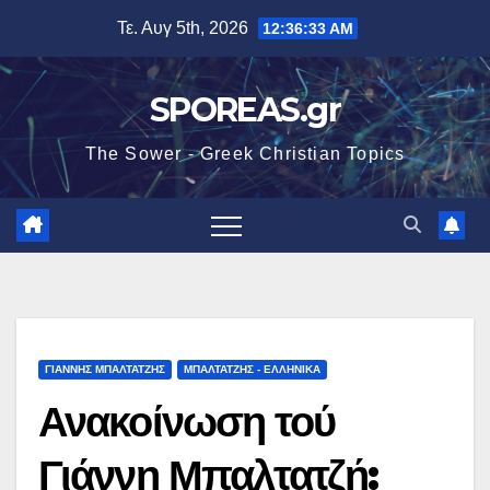
Μετάβαση
Τε. Αυγ 5th, 2026
12:36:34 AM
στο
περιεχόμενο
SPOREAS.gr
The Sower - Greek Christian Topics
ΓΙΆΝΝΗΣ ΜΠΑΛΤΑΤΖΉΣ
ΜΠΑΛΤΑΤΖΗΣ - ΕΛΛΗΝΙΚΑ
Ανακοίνωση τού
Γιάννη Μπαλτατζή: