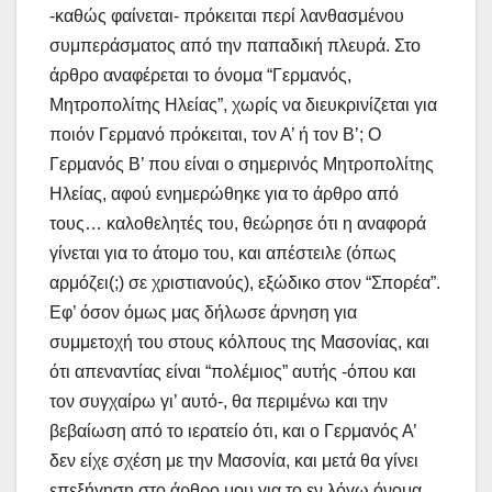
-καθώς φαίνεται- πρόκειται περί λανθασμένου
συμπεράσματος από την παπαδική πλευρά. Στο
άρθρο αναφέρεται το όνομα “Γερμανός,
Μητροπολίτης Ηλείας”, χωρίς να διευκρινίζεται για
ποιόν Γερμανό πρόκειται, τον Α’ ή τον Β’; Ο
Γερμανός Β’ που είναι ο σημερινός Μητροπολίτης
Ηλείας, αφού ενημερώθηκε για το άρθρο από
τους… καλοθελητές του, θεώρησε ότι η αναφορά
γίνεται για το άτομο του, και απέστειλε (όπως
αρμόζει(;) σε χριστιανούς), εξώδικο στον “Σπορέα”.
Εφ’ όσον όμως μας δήλωσε άρνηση για
συμμετοχή του στους κόλπους της Μασονίας, και
ότι απεναντίας είναι “πολέμιος” αυτής -όπου και
τον συγχαίρω γι’ αυτό-, θα περιμένω και την
βεβαίωση από το ιερατείο ότι, και ο Γερμανός Α’
δεν είχε σχέση με την Μασονία, και μετά θα γίνει
επεξήγηση στο άρθρο μου για το εν λόγω όνομα.