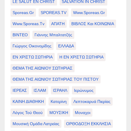
LE SALUT EN CHRIST
SALVATION IN CHRIST
Sporeas.gr
SPOREAS.TV
Www.sporeas.gr
Www.sporeas.tv
ΑΠΑΤΗ
ΒΙΒΛΟΣ Και ΚΟΙΝΩΝΙΑ
ΒΙΝΤΕΟ
Γιάννης Μπαλτατζής
Γιώργος Οικονομίδης
ΕΛΛΑΔΑ
ΕΝ ΧΡΙΣΤΩ ΣΩΤΗΡΙΑ
Η ΕΝ ΧΡΙΣΤΩ ΣΩΤΗΡΙΑ
ΘΕΜΑ ΤΗΣ ΑΙΩΝΙΟΥ ΣΩΤΗΡΙΑΣ
ΘΕΜΑ ΤΗΣ ΑΙΩΝΙΟΥ ΣΩΤΗΡΙΑΣ ΤΟΥ ΠΙΣΤΟΥ
ΙΕΡΕΑΣ
ΙΣΛΑΜ
ΙΣΡΑΗΛ
Ιερώνυμος
ΚΑΙΝΗ ΔΙΑΘΗΚΗ
Κατερίνη
Λεπτοκαρυά Πιερίας
Λόγος Τού Θεού
ΜΟΥΣΙΚΗ
Μοναχοι
Μουσική Ομάδα Λατρείας
ΟΡΘΟΔΟΞΗ ΕΚΚΛΗΣΙΑ