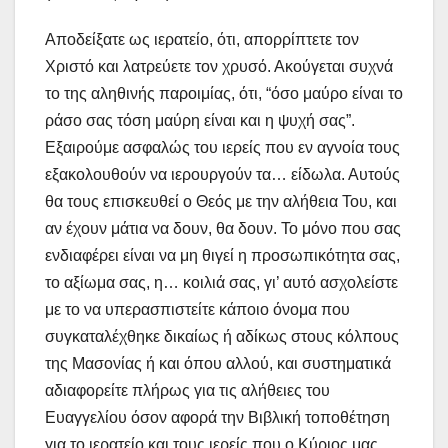
Αποδείξατε ως ιερατείο, ότι, απορρίπτετε τον
Χριστό και λατρεύετε τον χρυσό. Ακούγεται συχνά
το της αληθινής παροιμίας, ότι, “όσο μαύρο είναι το
ράσο σας τόση μαύρη είναι και η ψυχή σας”.
Εξαιρούμε ασφαλώς του ιερείς που εν αγνοία τους
εξακολουθούν να ιερουργούν τα… είδωλα. Αυτούς
θα τους επισκευθεί ο Θεός με την αλήθεια Του, και
αν έχουν μάτια να δουν, θα δουν. Το μόνο που σας
ενδιαφέρει είναι να μη θιγεί η προσωπικότητα σας,
το αξίωμα σας, η… κοιλιά σας, γι’ αυτό ασχολείστε
με το να υπερασπιστείτε κάποιο όνομα που
συγκαταλέχθηκε δικαίως ή αδίκως στους κόλπους
της Μασονίας ή και όπου αλλού, και συστηματικά
αδιαφορείτε πλήρως για τις αλήθειες του
Ευαγγελίου όσον αφορά την Βιβλική τοποθέτηση
για το ιερατείο και τους ιερείς που ο Κύριος μας