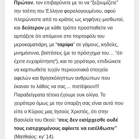
Πρώτον
, τον επιβαρύνετε με το να “ξεζουμίζετε”
την τσέπη του Έλληνα φορολογουμένου, αφού
πληρώνεστε από το κράτος ως κηφήνες-μισθωτοί,
και
δεύτερον
με κάθε τρόπο προσπαθείτε να
αρπάξετε ότι απόμεινε στο πορτοφόλι του
μεροκαματιάρη, με “
ταρίφα
” σε γάμους, κηδείες,
μνημόσυνα, βαπτίσεις (με το πρόσχημα του… “
ότι
έχετε ευχαρίστηση
“), και το χειρότερο, επιδιώκετε
να καρπωθείτε τυχόν περιουσιακά στοιχεία
αφελών και θρησκόληπτων ανθρώπων που
έκαναν το λάθος να σας… πιστέψουν!!!
Παραδείγματα τέτοια έχουμε ουκ ολίγα. Το
χειρότερο όμως με την ύπαρξη σας είναι αυτό που
είπε ο Κύριος μας Ιησούς Χριστός, ότι στην
Βασιλεία του Θεού: “
σεις δεν εισέρχεσθε ουδέ
τους εισερχομένους αφίνετε να εισέλθωσιν”
(Ματθαίος: κγ’ 14).