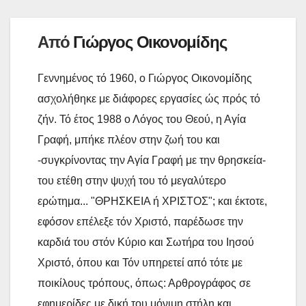
ί
Από
Γιώργος Οικονομίδης
τ
ε
Γεννημένος τό 1960, ο Γιώργος Οικονομίδης
ασχολήθηκε με διάφορες εργασίες ώς πρός τό
ζήν. Τό έτος 1988 ο Λόγος του Θεού, η Αγία
Γραφή, μπήκε πλέον στην ζωή του και
-συγκρίνοντας την Αγία Γραφή με την θρησκεία-
του ετέθη στην ψυχή του τό μεγαλύτερο
ερώτημα... "ΘΡΗΣΚΕΙΑ ή ΧΡΙΣΤΟΣ"; και έκτοτε,
εφόσον επέλεξε τόν Χριστό, παρέδωσε την
καρδιά του στόν Κύριο και Σωτήρα του Ιησού
Χριστό, όπου και Τόν υπηρετεί από τότε με
ποικίλους τρόπους, όπως: Αρθρογράφος σε
εφημερίδες με δική του μόνιμη στήλη και,