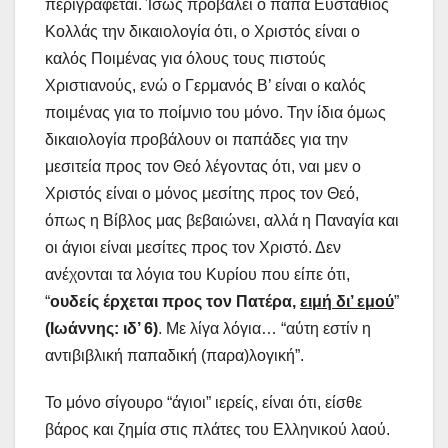
περιγράφεται. Ίσως προβάλει ο παπά Ευστάθιος
Κολλάς την δικαιολογία ότι, ο Χριστός είναι ο
καλός Ποιμένας για όλους τους πιστούς
Χριστιανούς, ενώ ο Γερμανός Β’ είναι ο καλός
ποιμένας για το ποίμνιο του μόνο. Την ίδια όμως
δικαιολογία προβάλουν οι παπάδες για την
μεσιτεία προς τον Θεό λέγοντας ότι, ναι μεν ο
Χριστός είναι ο μόνος μεσίτης προς τον Θεό,
όπως η Βίβλος μας βεβαιώνει, αλλά η Παναγία και
οι άγιοι είναι μεσίτες προς τον Χριστό. Δεν
ανέχονται τα λόγια του Κυρίου που είπε ότι,
“
ουδείς έρχεται προς τον Πατέρα,
ειμή δι’ εμού
”
(Ιωάννης: ιδ’ 6)
. Με λίγα λόγια… “αύτη εστίν η
αντιβιβλική παπαδική (παρα)λογική”.
Το μόνο σίγουρο “άγιοι” ιερείς, είναι ότι, είσθε
βάρος και ζημία στις πλάτες του Ελληνικού λαού.