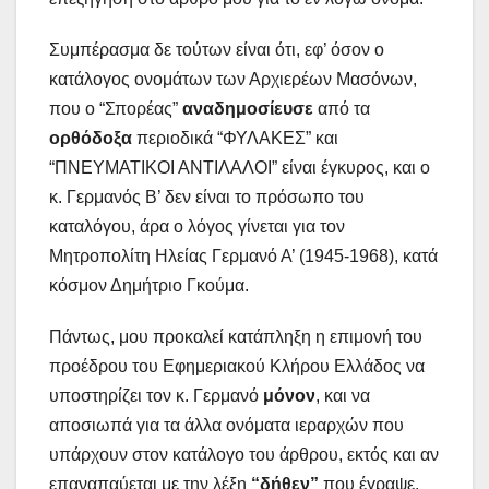
Συμπέρασμα δε τούτων είναι ότι, εφ’ όσον ο
κατάλογος ονομάτων των Αρχιερέων Μασόνων,
που ο “Σπορέας”
αναδημοσίευσε
από τα
ορθόδοξα
περιοδικά “ΦΥΛΑΚΕΣ” και
“ΠΝΕΥΜΑΤΙΚΟΙ ΑΝΤΙΛΑΛΟΙ” είναι έγκυρος, και ο
κ. Γερμανός Β’ δεν είναι το πρόσωπο του
καταλόγου, άρα ο λόγος γίνεται για τον
Μητροπολίτη Ηλείας Γερμανό Α’ (1945-1968), κατά
κόσμον Δημήτριο Γκούμα.
Πάντως, μου προκαλεί κατάπληξη η επιμονή του
προέδρου του Εφημεριακού Κλήρου Ελλάδος να
υποστηρίζει τον κ. Γερμανό
μόνον
, και να
αποσιωπά για τα άλλα ονόματα ιεραρχών που
υπάρχουν στον κατάλογο του άρθρου, εκτός και αν
επαναπαύεται με την λέξη
“δήθεν”
που έγραψε.