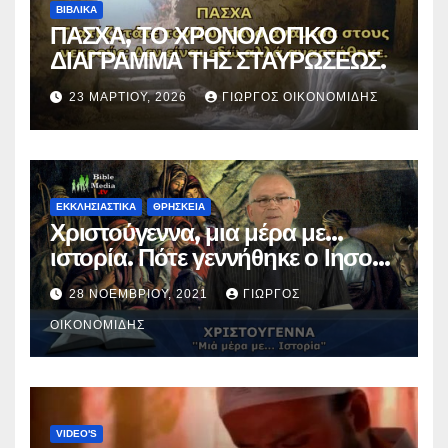
ΒΙΒΛΙΚΑ
ΠΑΣΧΑ, ΤΟ ΧΡΟΝΟΛΟΓΙΚΟ
ΔΙΑΓΡΑΜΜΑ ΤΗΣ ΣΤΑΥΡΩΣΕΩΣ.
23 ΜΑΡΤΊΟΥ, 2026
ΓΙΏΡΓΟΣ ΟΙΚΟΝΟΜΊΔΗΣ
ΕΚΚΛΗΣΙΑΣΤΙΚΑ
ΘΡΗΣΚΕΙΑ
Χριστούγεννα, μια μέρα με…
ιστορία. Πότε γεννήθηκε ο Ιησούς
Χριστός; (Βίντεο).
28 ΝΟΕΜΒΡΊΟΥ, 2021
ΓΙΏΡΓΟΣ
ΟΙΚΟΝΟΜΊΔΗΣ
VIDEO'S