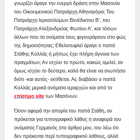
γνωρίζει άραγε την ενεργό δράση στην Μασονία
του Οικουμενικού Πατριάρχη Αθηναγόρα; Του
Πατριάρχη Ιεροσολύμων Βενέδικτου Β’, του
Πατριάρχη Αλεξανδρείας Φωτίου Α’, και τόσων
άλλων που τα ονόματα τους φιγουράρουν στο φώς
της δημοσιότητας; Εθελοτυφλεί άραγε ο παπά
Στάθης Κολλάς ή μήπως έχει πλήρη άγνοια των
πραγμάτων; Αν ισχύει το πρώτο, κακώς ομιλεί, αν
όμως ισχύει το δεύτερο, καλό θα είναι να σιωπήσει
διότι -και αυτός- εκτίθεται. Ας διαβάσει ο παπά
Κολλάς μερικά ονόματα ιεραρχών και από το
επίσημο site
των Μασόνων.
Όσον αφορά την απορία του παπά Στάθη, αν
πρόκειται για τυπογραφικό λάθος η αναφορά του
ονόματος Γερμανός στο άρθρο μου, του λέω ότι
δεν πρόκειται περί τυπογραφικού λάθους, αλλά