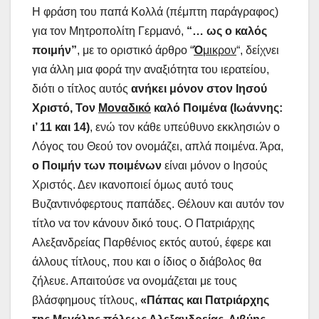
Η φράση του παπά Κολλά (πέμπτη παράγραφος)
για τον Μητροπολίτη Γερμανό,
“… ως ο καλός
ποιμήν”
, με το οριστικό άρθρο “
Ό
μικρον
“, δείχνει
για άλλη μια φορά την αναξιότητα του ιερατείου,
διότι ο τίτλος αυτός
ανήκει μόνον στον Ιησού
Χριστό, Τον
Μοναδικό
καλό Ποιμένα
(Ιωάννης:
ι’ 11 και 14)
, ενώ τον κάθε υπεύθυνο εκκλησιών ο
Λόγος του Θεού τον ονομάζει, απλά ποιμένα. Άρα,
ο Ποιμήν των ποιμένων
είναι μόνον ο Ιησούς
Χριστός. Δεν ικανοποιεί όμως αυτό τους
Βυζαντινόφερτους παπάδες. Θέλουν και αυτόν τον
τίτλο να τον κάνουν δικό τους. Ο Πατριάρχης
Αλεξανδρείας Παρθένιος εκτός αυτού, έφερε και
άλλους τίτλους, που και ο ίδιος ο διάβολος θα
ζήλευε. Απαιτούσε να ονομάζεται με τους
βλάσφημους τίτλους,
«Πάπας και Πατριάρχης