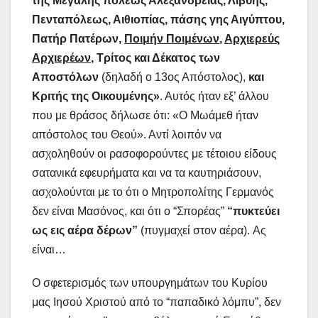
της Μεγάλης πόλεως Αλεξανδρείας, Λιβύης,
Πενταπόλεως, Αιθιοπίας, πάσης γης Αιγύπτου,
Πατήρ Πατέρων,
Ποιμήν Ποιμένων
,
Αρχιερεύς
Αρχιερέων
, Τρίτος και Δέκατος των
Αποστόλων
(δηλαδή ο 13ος Απόστολος),
και
Κριτής της Οικουμένης»
. Αυτός ήταν εξ’ άλλου
που με θράσος δήλωσε ότι: «Ο Μωάμεθ ήταν
απόστολος του Θεού». Αντί λοιπόν να
ασχοληθούν οι ρασοφορούντες με τέτοιου είδους
σατανικά εφευρήματα και να τα καυτηριάσουν,
ασχολούνται με το ότι ο Μητροπολίτης Γερμανός
δεν είναι Μασόνος, και ότι ο “Σπορέας”
“πυκτεύει
ως εις αέρα δέρων”
(πυγμαχεί στον αέρα).
Ας
είναι…
Ο σφετερισμός των υπουργημάτων του Κυρίου
μας Ιησού Χριστού από το “παπαδικό λόμπυ”, δεν