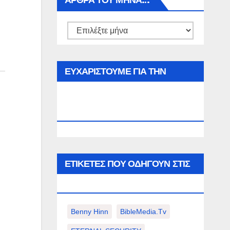
ΑΡΘΡΑ ΤΟΥ ΜΉΝΑ…
Αρθρα
του
μήνα…
ΕΥΧΑΡΙΣΤΟΥΜΕ ΓΙΑ ΤΗΝ
ΕΠΙΣΚΕΨΗ ΣΑΣ ΣΤΟΝ
WWW.SPOREAS.GR
ΕΤΙΚΈΤΕΣ ΠΟΥ ΟΔΗΓΟΎΝ ΣΤΙΣ
ΠΑΡΑΚΆΤΩ ΕΠΙΛΟΓΈΣ ΣΑΣ.
Benny Hinn
BibleMedia.tv