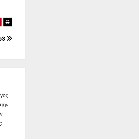
p3
όγος
στην
ην
: