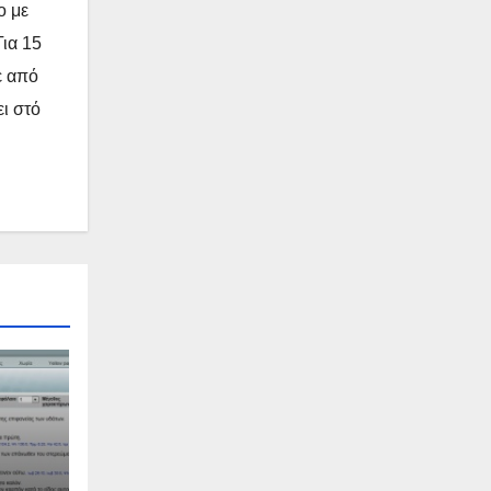
ο με
Για 15
ε από
ει στό