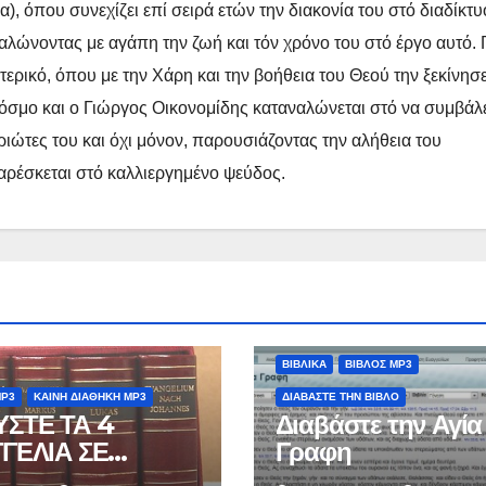
 όπου συνεχίζει επί σειρά ετών την διακονία του στό διαδίκτυ
ναλώνοντας με αγάπη την ζωή και τόν χρόνο του στό έργο αυτό. 
τερικό, όπου με την Χάρη και την βοήθεια του Θεού την ξεκίνησ
 κόσμο και ο Γιώργος Οικονομίδης καταναλώνεται στό να συμβάλ
ώτες του και όχι μόνον, παρουσιάζοντας την αλήθεια του
 αρέσκεται στό καλλιεργημένο ψεύδος.
ΒΙΒΛΙΚΑ
ΒΙΒΛΟΣ MP3
MP3
ΚΑΙΝΗ ΔΙΑΘΗΚΗ MP3
ΔΙΑΒΑΣΤΕ ΤΗΝ ΒΙΒΛΟ
ΣΤΕ ΤΑ 4
Διαβάστε την Αγία
ΓΕΛΙΑ ΣΕ
Γραφη
ΦΗ mp3