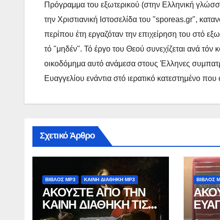
Πρόγραμμα του εξωτερικού (στην Ελληνική γλώσσα),
την Χριστιανική Ιστοσελίδα του "sporeas.gr", κατα
περίπου έτη εργαζόταν την επιχείρηση του στό εξω
τό "μηδέν". Τό έργο του Θεού συνεχίζεται ανά τόν
οικοδόμημα αυτό ανάμεσα στους Έλληνες συμπατρι
Ευαγγελίου ενάντια στό ιερατικό κατεστημένο που
Σχετικό Άρθρο
ΒΙΒΛΟΣ MP3
ΚΑΙΝΗ ΔΙΑΘΗΚΗ MP3
ΒΙΒΛΟΣ 
ΑΚΟΥΣΤΕ ΑΠΟ ΤΗΝ
ΑΚΟΥ
ΚΑΙΝΗ ΔΙΑΘΗΚΗ ΤΙΣ
ΕΥΑΓ
ΕΠΙΣΤΟΛΕΣ ΚΑΙ ΤΗΝ
ΜΟΡ