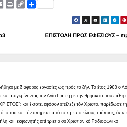
E
P
C
Μ
m
r
o
ο
a
i
p
ι
i
n
y
ρ
p3
ΕΠΙΣΤΟΛΗ ΠΡΟΣ ΕΦΕΣΙΟΥΣ – m
l
t
L
α
i
σ
n
τ
k
ε
ί
τ
ήθηκε με διάφορες εργασίες ώς πρός τό ζήν. Τό έτος 1988 ο Λ
ε
 και -συγκρίνοντας την Αγία Γραφή με την θρησκεία- του ετέθη 
ΡΙΣΤΟΣ"; και έκτοτε, εφόσον επέλεξε τόν Χριστό, παρέδωσε τ
τό, όπου και Τόν υπηρετεί από τότε με ποικίλους τρόπους, όπως
λη και, εκφωνητής επί τριετία σε Χριστιανικό Ραδιοφωνικό