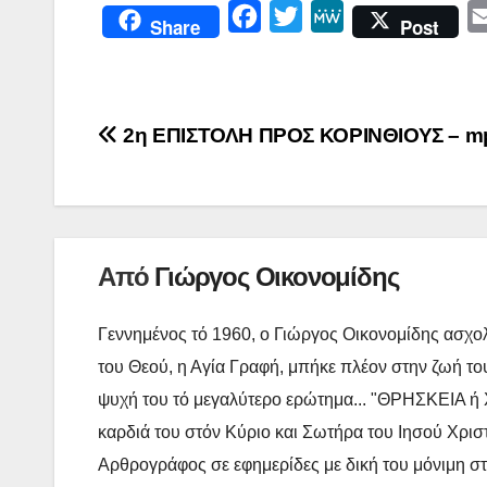
F
T
M
Share
Post
a
w
e
c
i
W
e
t
e
Πλοήγηση
2η ΕΠΙΣΤΟΛΗ ΠΡΟΣ ΚΟΡΙΝΘΙΟΥΣ – m
b
t
άρθρων
o
e
o
r
k
Από
Γιώργος Οικονομίδης
Γεννημένος τό 1960, ο Γιώργος Οικονομίδης ασχολ
του Θεού, η Αγία Γραφή, μπήκε πλέον στην ζωή του
ψυχή του τό μεγαλύτερο ερώτημα... "ΘΡΗΣΚΕΙΑ ή Χ
καρδιά του στόν Κύριο και Σωτήρα του Ιησού Χρισ
Αρθρογράφος σε εφημερίδες με δική του μόνιμη στή