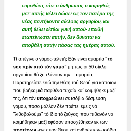
ευρεθώσι, τότε ο άνθρωπος ο κοιμηθείς
μετ' αυτής θέλει δώσει εις τον πατέρα της
νέας πεντήκοντα σίκλους αργυρίου, και
αυτή θέλει είσθαι γυνή αυτού· επειδή
εταπείνωσεν αυτήν, δεν δύναται να
αποβάλη αυτήν πάσας τας ημέρας αυτού.
Τί απέγινε ο γάμος-τελετή; Εάν είναι αμαρτία
"τό
sex
πρίν από τόν γάμο"
μήπως οι 50 σίκλοι
αργυρίου θά ξεπλύνουν την… αμαρτία;
Παρατηρείστε εδώ την θέση τού Θεού για κάποιον
που βρήκε μιά παρθένα τυχαία καί κοιμήθηκε μαζί
της, ότι τόν
υποχρεώνει
σε ισόβια δέσμευση
γάμου, πόσο μάλλον δέν πρέπει εμείς νά
"λιθοβολούμε" τό ίδιο τό ζεύγος που πιθανόν να
κοιμήθηκαν μαζί εφόσον υποσχέθηκαν εκ των
προτέρων
-ενώπιον Θεού καί ανθρώπων- ισόβια