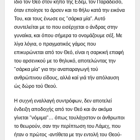
ίδιο τον Θεό στον κήπο της Εδέμ, τον Παράδεισο,
όταν εποίησε το άρσεν και το θήλυ κατά την εικόνα
Του, και τους ένωσε εις "σάρκα μία". Αυτό
συντελείται με το που εισέρχεται ο άνδρας στην
γυναίκα, και όπου σήμερα το ονομάζουμε σέξ. Με
λίγα λόγια, ο πραγματικός γάμος που
επικυρώνεται από τον Θεό, είναι η σαρκική επαφή
του αρσενικού με το θηλυκό, αποτελώντας την
"σάρκα μία" για την αναπαραγωγή τού
ανθρώπινου είδους, αλλά καί γιά τήν απόλαυση
ώς δώρο τού Θεού.
Η συχνή εναλλαγή συντρόφων, δεν αποτελεί
ένδειξη αποδοχής από τον Θεό και άν ακόμα
γίνεται "νόμιμα"… όπως τουλάχιστον οι άνθρωποι
το θεωρούν, σαν την περίπτωση του Λάμεχ, που
ήταν ο πρώτος -αντίθετα με την εντολή του Θεού-