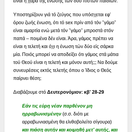
είναι η χαρά της ένωσης τών δύο πιστών παιδιών.
Υποστηρίζουν γιά τό ζεύγος που υπόσχεται εφ'
όρου ζωής ένωση, ότι τό sex πρίν από τόν "γάμο"
είναι αμαρτία ενώ μετά τόν "γάμο" μπροστά στόν
παπά – ποιμένα δέν είναι. Άρα, γάμος πρέπει να
είναι η τελετή και όχι η ένωση τών δύο είς σάρκα
μία. Ποιός μπορεί να αποδείξει ότι γάμος στά μάτια
τού Θεού είναι η τελετή και μόνον αυτή;;; Να δούμε
συνευρέσεις εκτός τελετής όπου ο Ίδιος ο Θεός
παίρνει θέση;
Διαβάζουμε στό
Δευτερονόμιον: κβ' 28-29
Εάν τις εύρη νέαν παρθένον μη
ηρραβωνισμένην
(σ.σ. διότι με
αρραβωνιασμένη θα ελιθοβολείτο σίγουρα)
και πιάση αυτήν και κοιμηθή μετ' αυτής, και