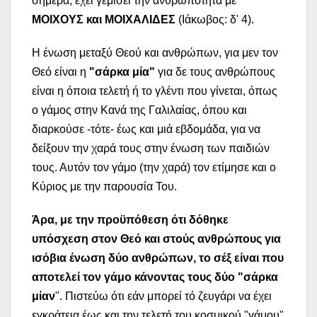
σήμερα, έχει γεμίσει την ανθρωπότητα με
ΜΟΙΧΟΥΣ και ΜΟΙΧΑΛΙΔΕΣ
(Ιάκωβος: δ' 4).
Η ένωση μεταξύ Θεού και ανθρώπων, για μεν τον
Θεό είναι η
"σάρκα μία"
για δε τους ανθρώπους
είναι η όποια τελετή ή το γλέντι που γίνεται, όπως
ο γάμος στην Κανά της Γαλιλαίας, όπου και
διαρκούσε -τότε- έως και μιά εβδομάδα, για να
δείξουν την χαρά τους στην ένωση των παιδιών
τους. Αυτόν τον γάμο (την χαρά) τον ετίμησε και ο
Κύριος με την παρουσία Του.
Άρα, με την προϋπόθεση ότι δόθηκε
υπόσχεση στον Θεό και στούς ανθρώπους για
ισόβια ένωση δύο ανθρώπων, το σέξ είναι που
αποτελεί τον γάμο
κάνοντας τους δύο "σάρκα
μίαν
". Πιστεύω ότι εάν μπορεί τό ζευγάρι να έχει
εγκράτεια έως και την τελετή του κοσμικού "γάμου"