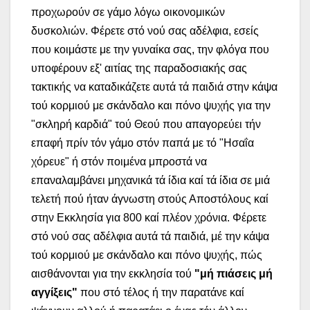
προχωρούν σε γάμο λόγω οικονομικών
δυσκολιών. Φέρετε στό νού σας αδέλφια, εσείς
που κοιμάστε με την γυναίκα σας, την φλόγα που
υποφέρουν εξ' αιτίας της παραδοσιακής σας
τακτικής να καταδικάζετε αυτά τά παιδιά στην κάψα
τού κορμιού με σκάνδαλο και πόνο ψυχής για την
"σκληρή καρδιά" τού Θεού που απαγορεύει τήν
επαφή πρίν τόν γάμο στόν παπά με τό "Ησαΐα
χόρευε" ή στόν ποιμένα μπροστά να
επαναλαμβάνει μηχανικά τά ίδια καί τά ίδια σε μιά
τελετή πού ήταν άγνωστη στούς Αποστόλους καί
στην Εκκλησία για 800 καί πλέον χρόνια. Φέρετε
στό νού σας αδέλφια αυτά τά παιδιά, μέ την κάψα
τού κορμιού με σκάνδαλο και πόνο ψυχής, πώς
αισθάνονται για την εκκλησία τού
"μή πιάσεις μή
αγγίξεις"
που στό τέλος ή την παρατάνε καί