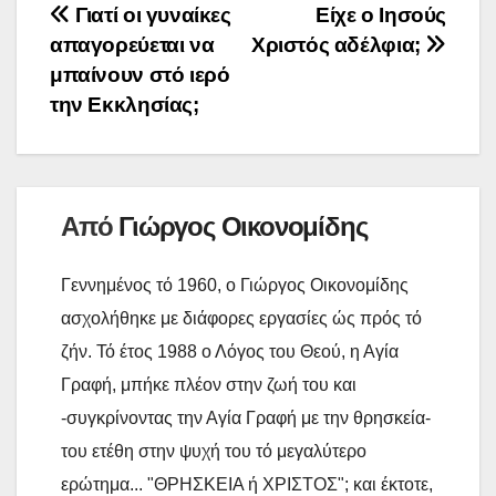
Πλοήγηση
Γιατί οι γυναίκες
Είχε ο Ιησούς
o
e
l
t
L
α
απαγορεύεται να
Χριστός αδέλφια;
o
r
άρθρων
i
σ
μπαίνουν στό ιερό
k
n
τ
την Εκκλησίας;
k
ε
ί
τ
Από
Γιώργος Οικονομίδης
ε
Γεννημένος τό 1960, ο Γιώργος Οικονομίδης
ασχολήθηκε με διάφορες εργασίες ώς πρός τό
ζήν. Τό έτος 1988 ο Λόγος του Θεού, η Αγία
Γραφή, μπήκε πλέον στην ζωή του και
-συγκρίνοντας την Αγία Γραφή με την θρησκεία-
του ετέθη στην ψυχή του τό μεγαλύτερο
ερώτημα... "ΘΡΗΣΚΕΙΑ ή ΧΡΙΣΤΟΣ"; και έκτοτε,