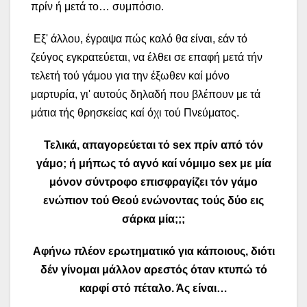
πρίν ή μετά το… συμπόσιο.
Εξ' άλλου, έγραψα πώς καλό θα είναι, εάν τό
ζεύγος εγκρατεύεται, να έλθει σε επαφή μετά τήν
τελετή τού γάμου για την έξωθεν καί μόνο
μαρτυρία, γι' αυτούς δηλαδή που βλέπουν με τά
μάτια τής θρησκείας καί όχι τού Πνεύματος.
Τελικά, απαγορεύεται τό
sex
πρίν από τόν
γάμο; ή μήπως τό αγνό καί νόμιμο
sex
με μία
μόνον σύντροφο επισφραγίζει τόν γάμο
ενώπιον τού Θεού ενώνοντας τούς δύο εις
σάρκα μία;;;
Αφήνω πλέον ερωτηματικό για κάποιους, διότι
δέν γίνομαι μάλλον αρεστός όταν κτυπώ τό
καρφί στό πέταλο. Άς είναι…