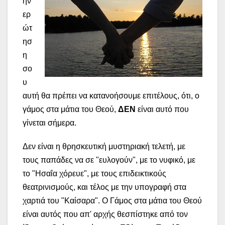
ην
ερ
ώτ
ησ
η
σο
υ
αυτή θα πρέπει να κατανοήσουμε επιτέλους, ότι, ο
γάμος στα μάτια του Θεού,
ΔΕΝ
είναι αυτό που
γίνεται σήμερα.
Δεν είναι η θρησκευτική μυστηριακή τελετή, με
τους παπάδες να σε "ευλογούν", με το νυφικό, με
το "Ησαΐα χόρευε", με τους επιδεικτικούς
θεατρινισμούς, και τέλος με την υπογραφή στα
χαρτιά του "Καίσαρα". Ο Γάμος στα μάτια του Θεού
είναι αυτός που απ' αρχής θεσπίστηκε από τον