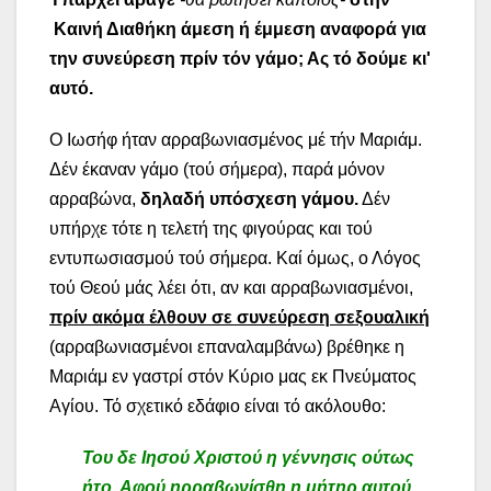
Καινή Διαθήκη άμεση ή έμμεση αναφορά για
την συνεύρεση πρίν τόν γάμο; Ας τό δούμε κι'
αυτό.
Ο Ιωσήφ ήταν αρραβωνιασμένος μέ τήν Μαριάμ.
Δέν έκαναν γάμο (τού σήμερα), παρά μόνον
αρραβώνα,
δηλαδή υπόσχεση γάμου.
Δέν
υπήρχε τότε η τελετή της φιγούρας και τού
εντυπωσιασμού τού σήμερα. Καί όμως, ο Λόγος
τού Θεού μάς λέει ότι, αν και αρραβωνιασμένοι,
πρίν ακόμα έλθουν σε συνεύρεση σεξουαλική
(αρραβωνιασμένοι επαναλαμβάνω) βρέθηκε η
Μαριάμ εν γαστρί στόν Κύριο μας εκ Πνεύματος
Αγίου. Τό σχετικό εδάφιο είναι τό ακόλουθο:
Του δε Ιησού Χριστού η γέννησις ούτως
ήτο. Αφού ηρραβωνίσθη η μήτηρ αυτού