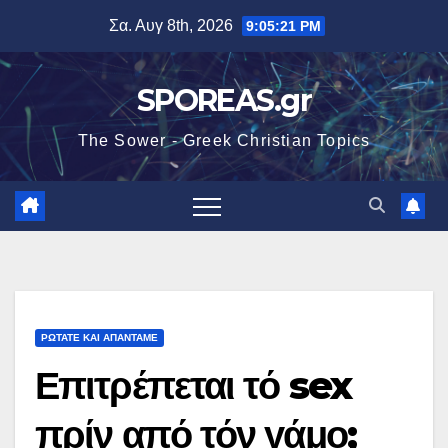
Μετάβαση
Σα. Αυγ 8th, 2026
9:05:22 PM
στο
περιεχόμενο
SPOREAS.gr
The Sower - Greek Christian Topics
ΡΩΤΑΤΕ ΚΑΙ ΑΠΑΝΤΑΜΕ
Επιτρέπεται τό sex
πρίν από τόν γάμο;