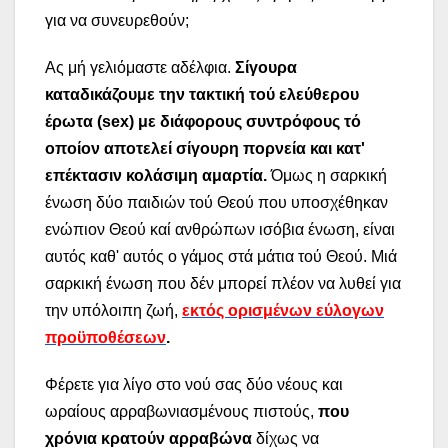
για να συνευρεθούν;
Ας μή γελιόμαστε αδέλφια.
Σίγουρα
καταδικάζουμε την τακτική τού ελεύθερου
έρωτα (
sex
) με διάφορους συντρόφους τό
οποίον αποτελεί σίγουρη πορνεία και κατ'
επέκτασιν κολάσιμη αμαρτία.
Όμως η σαρκική
ένωση δύο παιδιών τού Θεού που υποσχέθηκαν
ενώπιον Θεού καί ανθρώπων ισόβια ένωση, είναι
αυτός καθ' αυτός ο γάμος στά μάτια τού Θεού. Μιά
σαρκική ένωση που δέν μπορεί πλέον να λυθεί για
την υπόλοιπη ζωή,
εκτός ορισμένων εύλογων
προϋποθέσεων
.
Φέρετε για λίγο στο νού σας δύο νέους και
ωραίους αρραβωνιασμένους πιστούς,
που
χρόνια κρατούν αρραβώνα
δίχως να