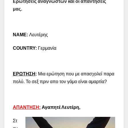
Ερωτήσεις αναγνωστών και οι απαντήσεις
μας.
NAME:
Λευτέρης
COUNTRY:
Γερμανία
ΕΡΩΤΗΣΗ
:
Μια ερώτηση που με απασχολεί παρα
πολύ. Το σεξ πριν απο τον γάμο είναι αμαρτία?
ΑΠΑΝΤΗΣΗ:
Αγαπητέ Λευτέρη,
Στ