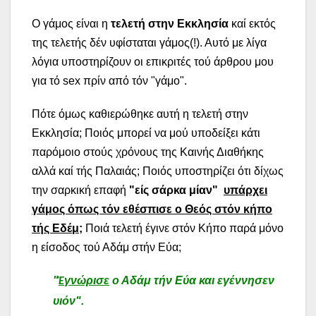
Ο γάμος είναι η
τελετή στην Εκκλησία
καί εκτός
της τελετής δέν υφίσταται γάμος(!). Αυτό με λίγα
λόγια υποστηρίζουν οι επικριτές τού άρθρου μου
για τό sex πρίν από τόν "γάμο".
Πότε όμως καθιερώθηκε αυτή η τελετή στην
Εκκλησία; Ποιός μπορεί να μού υποδείξει κάτι
παρόμοιο στούς χρόνους της Καινής Διαθήκης
αλλά καί τής Παλαιάς; Ποιός υποστηρίζει ότι δίχως
την σαρκική επαφή
"είς σάρκα μίαν"
υπάρχει
γάμος όπως τόν εθέσπισε ο Θεός στόν κήπο
τής Εδέμ;
Ποιά τελετή έγινε στόν Κήπο παρά μόνο
η είσοδος τού Αδάμ στήν Εύα;
"
γνώρισε
ο Αδάμ τήν Εύα και εγέννησεν
Ἑ
υιόν".