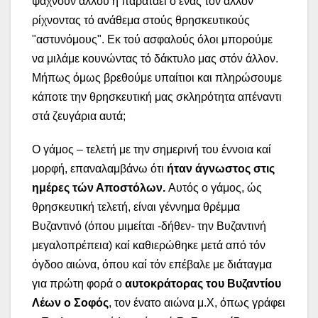
ψάχνουν αλλού ή παρατάει ο ένας τόν άλλον
ρίχνοντας τό ανάθεμα στούς θρησκευτικούς
"αστυνόμους". Εκ τού ασφαλούς όλοι μπορούμε
να μιλάμε κουνώντας τό δάκτυλο μας στόν άλλον.
Μήπως όμως βρεθούμε υπαίτιοι και πληρώσουμε
κάποτε την θρησκευτική μας σκληρότητα απέναντι
στά ζευγάρια αυτά;
Ο γάμος – τελετή με την σημερινή του έννοια καί
μορφή, επαναλαμβάνω ότι
ήταν άγνωστος στις
ημέρες τών Αποστόλων.
Αυτός ο γάμος, ώς
θρησκευτική τελετή, είναι γέννημα θρέμμα
Βυζαντινό (όπου μιμείται -δήθεν- την Βυζαντινή
μεγαλοπρέπεια) καί καθιερώθηκε μετά από τόν
όγδοο αιώνα, όπου καί τόν επέβαλε με διάταγμα
για πρώτη φορά ο
αυτοκράτορας του Βυζαντίου
Λέων ο Σοφός
, τον ένατο αιώνα μ.Χ, όπως γράφει