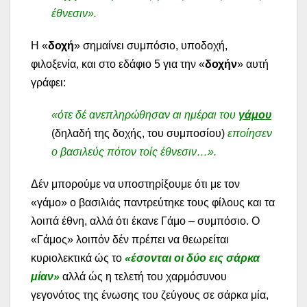
έθνεσιν».
Η «
δοχή
» σημαίνει συμπόσιο, υποδοχή,
φιλοξενία, και στο εδάφιο 5 για την «
δοχήν
» αυτή
γράφει:
«ότε δέ ανεπληρώθησαν αι ημέραι του
γάμου
(δηλαδή της δοχής, του συμποσίου)
εποίησεν
ο βασιλεύς πότον τοίς έθνεσιν…».
Δέν μπορούμε να υποστηρίξουμε ότι με τον
«γάμο» ο βασιλιάς παντρεύτηκε τους φίλους και τα
λοιπά έθνη, αλλά ότι έκανε Γάμο – συμπόσιο. Ο
«Γάμος» λοιπόν δέν πρέπει να θεωρείται
κυριολεκτικά ώς το
«έσονται οι δύο εις σάρκα
μίαν»
αλλά ώς η τελετή του χαρμόσυνου
γεγονότος της ένωσης του ζεύγους σε σάρκα μία,