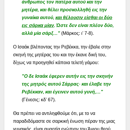
άνθρωπος τον πατέρα αυτού και την
μητέρα, και θέλει προσκολληθή εις την
γυναίκα
αυτού,
και θέλουσιν είσθαι οι δύο
εις σάρκα μίαν
. Ώστε δεν είναι πλέον δύο,
αλλά μία σάρξ…"
(Μάρκος: ι' 7-8).
Ο Ισαάκ βλέποντας την Ρεβέκκα, την έβαλε στην
σκηνή της μητέρας του και την έκανε δική του,
δίχως να προηγηθεί κάποια τελετή γάμου:
"Ο δε Ισαάκ έφερεν αυτήν εις την σκηνήν
της μητρός αυτού Σάρρας· και έλαβε την
Ρεβέκκαν, και έγεινεν αυτού γυνή,…"
(Γένεσις: κδ' 67).
Θα πρέπει να αντιληφθούμε ότι, με το να
παραδιδόμαστε σε σαρκική ένωση πέραν της μιας
γυναικός, είναι αμαρτία ενώπιον του Άγιου θεού,