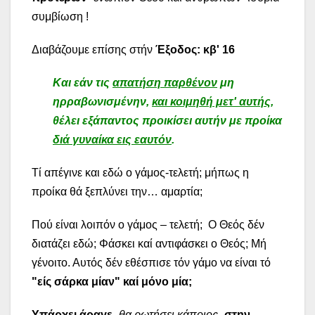
συμβίωση !
Διαβάζουμε επίσης στήν
Έξοδος: κβ' 16
Και εάν τις
απατήση παρθένον
μη
ηρραβωνισμένην,
και κοιμηθή μετ' αυτής,
θέλει εξάπαντος προικίσει αυτήν με προίκα
διά γυναίκα εις εαυτόν
.
Τί απέγινε και εδώ ο γάμος-τελετή; μήπως η
προίκα θά ξεπλύνει την… αμαρτία;
Πού είναι λοιπόν ο γάμος – τελετή; Ο Θεός δέν
διατάζει εδώ; Φάσκει καί αντιφάσκει ο Θεός; Μή
γένοιτο. Αυτός δέν εθέσπισε τόν γάμο να είναι τό
"είς σάρκα μίαν" καί μόνο μία;
Υπάρχει άραγε
-θα ρωτήσει κάποιος-
στην