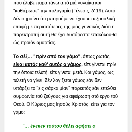
που έλαβε παραπάνω από μιά γυναίκα και
"καθιέρωσε" την πολυγαμία (Γένεσις: δ' 19). Αυτό
δέν σημαίνει ότι μπορούμε να έχουμε σεξουαλική
επαφή με περισσότερες της μιάς γυναικός διότι η
παρεκτροπή αυτή θα έχει δυσάρεστα επακόλουθα
ώς προϊόν αμαρτίας.
Το σέξ…
"
πρίν από τον γάμο",
όπως ρωτάς,
είναι αυτός καθ' αυτός ο γάμος
,
είτε γίνεται πρίν
την όποια τελετή, είτε γίνεται μετά. Και γάμος, ως
τελετή να γίνει, δέν λογίζεται γάμος εάν δεν
υπάρξει το "εις σάρκα μίαν" παρεκτός εάν επέλθει
συμφωνία τού ζεύγους για αφιέρωση στό έργο τού
Θεού. Ο Κύριος μας Ιησούς Χριστός, είπε για τον
γάμο:
"… ένεκεν τούτου θέλει αφήσει ο