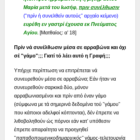
Μαρία μετά του Ιωσήφ,
πριν συνέλθωσιν
("πρίν ἠ συνελθείν αυτούς" αρχαίο κείμενο)
ευρέθη εν γαστρί έχουσα εκ Πνεύματος
Αγίου.
[Ματθαίος: α’ 18]
Πρίν νά συνέλθωσιν μέσα σε αρραβώνα και όχι
σέ "γάμο";;; Γιατί τό λέει αυτό η Γραφή;;;
Υπήρχε περίπτωση να επιτρέπεται νά
συνευρεθούν μέσα σε αρραβώνα; Εάν ήταν να
συνευρεθούν σαρκικά δύο, μόνον
αρραβωνιασμένοι και πρίν από έναν γάμο
(σύμφωνα με τά σημερινά δεδομένα τού "γάμου"
που κάποιοι αδελφοί κόπτονται), δέν έπρεπε να
λιθοβοληθούν ώς πόρνοι εάν κατ' υπόθεσιν
έπρεπε απαραίτητα να προηγηθεί
"
παπαδοποιμενικοδημαρχικός"
γάμος-τελετουργία