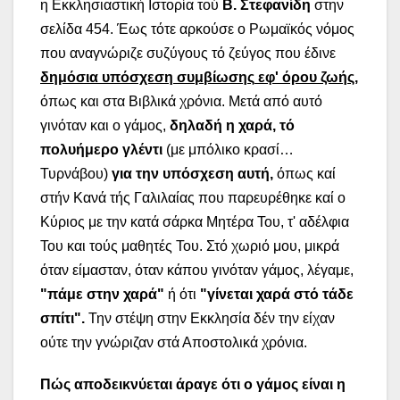
η Εκκλησιαστική Ιστορία τού
Β. Στεφανίδη
στην
σελίδα 454. Έως τότε αρκούσε ο Ρωμαϊκός νόμος
που αναγνώριζε συζύγους τό ζεύγος που έδινε
δημόσια υπόσχεση συμβίωσης
εφ' όρου ζωής
,
όπως και στα Βιβλικά χρόνια. Μετά από αυτό
γινόταν και ο γάμος,
δηλαδή η χαρά, τό
πολυήμερο γλέντι
(με μπόλικο κρασί…
Τυρνάβου)
για την υπόσχεση αυτή,
όπως καί
στήν Κανά τής Γαλιλαίας που παρευρέθηκε καί ο
Κύριος με την κατά σάρκα Μητέρα Του, τ' αδέλφια
Του και τούς μαθητές Του. Στό χωριό μου, μικρά
όταν είμασταν, όταν κάπου γινόταν γάμος, λέγαμε,
"πάμε στην χαρά"
ή ότι
"γίνεται χαρά στό τάδε
σπίτι".
Την στέψη στην Εκκλησία δέν την είχαν
ούτε την γνώριζαν στά Αποστολικά χρόνια.
Πώς αποδεικνύεται άραγε ότι ο γάμος είναι η