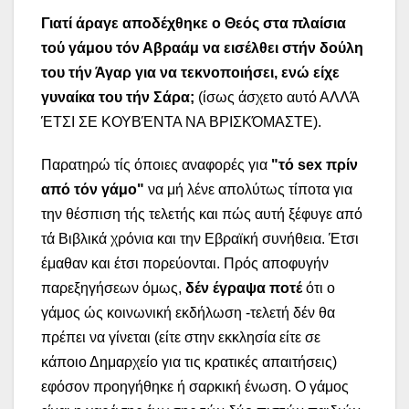
Γιατί άραγε αποδέχθηκε ο Θεός στα πλαίσια
τού γάμου τόν Αβραάμ να εισέλθει στήν δούλη
του τήν Άγαρ για να τεκνοποιήσει, ενώ είχε
γυναίκα του τήν Σάρα;
(ίσως άσχετο αυτό ΑΛΛΆ
ΈΤΣΙ ΣΕ ΚΟΥΒΈΝΤΑ ΝΑ ΒΡΙΣΚΌΜΑΣΤΕ).
Παρατηρώ τίς όποιες αναφορές για
"τό
sex
πρίν
από τόν γάμο"
να μή λένε απολύτως τίποτα για
την θέσπιση τής τελετής και πώς αυτή ξέφυγε από
τά Βιβλικά χρόνια και την Εβραϊκή συνήθεια. Έτσι
έμαθαν και έτσι πορεύονται. Πρός αποφυγήν
παρεξηγήσεων όμως,
δέν έγραψα ποτέ
ότι ο
γάμος ώς κοινωνική εκδήλωση -τελετή δέν θα
πρέπει να γίνεται (είτε στην εκκλησία είτε σε
κάποιο Δημαρχείο για τις κρατικές απαιτήσεις)
εφόσον προηγήθηκε ή σαρκική ένωση. Ο γάμος