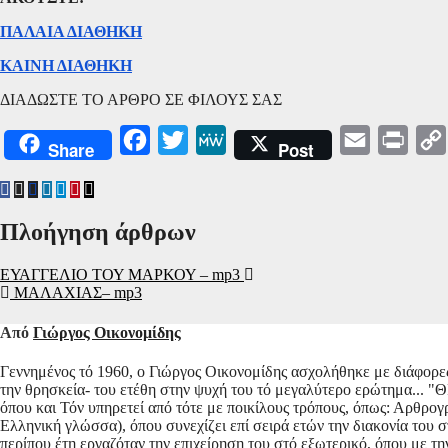
ΠΑΛΑΙΑ ΔΙΑΘΗΚΗ
ΚΑΙΝΗ ΔΙΑΘΗΚΗ
ΔΙΑΔΩΣΤΕ ΤΟ ΑΡΘΡΟ ΣΕ ΦΙΛΟΥΣ ΣΑΣ
Facebook
Twitter
MeWe
Email
Print
Share
Post
Πλοήγηση άρθρων
ΕΥΑΓΓΕΛΙΟ ΤΟΥ ΜΑΡΚΟΥ – mp3
ΜΑΛΑΧΙΑΣ– mp3
Από
Γιώργος Οικονομίδης
Γεννημένος τό 1960, ο Γιώργος Οικονομίδης ασχολήθηκε με διάφορες 
την θρησκεία- του ετέθη στην ψυχή του τό μεγαλύτερο ερώτημα... 
όπου και Τόν υπηρετεί από τότε με ποικίλους τρόπους, όπως: Αρθρογ
Ελληνική γλώσσα), όπου συνεχίζει επί σειρά ετών την διακονία του σ
περίπου έτη εργαζόταν την επιχείρηση του στό εξωτερικό, όπου με τ