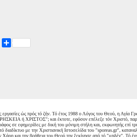
Copy
Μοιραστείτε
Link
εργασίες ώς πρός τό ζήν. Τό έτος 1988 ο Λόγος του Θεού, η Αγία Γρ
"ΘΡΗΣΚΕΙΑ ή ΧΡΙΣΤΟΣ"; και έκτοτε, εφόσον επέλεξε τόν Χριστό, παρ
ράφος σε εφημερίδες με δική του μόνιμη στήλη και, εκφωνητής επί τ
τό διαδίκτυο με την Χριστιανική Ιστοσελίδα του "sporeas.gr", κατανα
ην Χάρη και την βοήθεια του Θεού την ξεκίνησε από τό "μηδέν". Τό έ