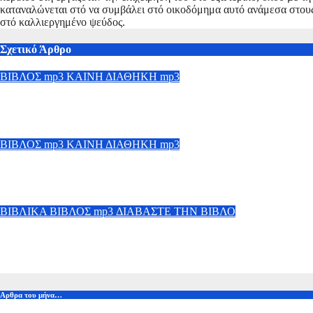
καταναλώνεται στό να συμβάλει στό οικοδόμημα αυτό ανάμεσα στους 
στό καλλιεργημένο ψεύδος.
Σχετικό Άρθρο
ΒΙΒΛΟΣ mp3
ΚΑΙΝΗ ΔΙΑΘΗΚΗ mp3
ΑΚΟΥΣΤΕ ΑΠΟ ΤΗΝ ΚΑΙΝΗ ΔΙΑΘΗΚΗ ΤΙΣ ΕΠΙΣΤΟΛΕΣ Κ
Ιαν 14, 2013
Γιώργος Οικονομίδης
ΒΙΒΛΟΣ mp3
ΚΑΙΝΗ ΔΙΑΘΗΚΗ mp3
ΑΚΟΥΣΤΕ ΤΑ 4 ΕΥΑΓΓΕΛΙΑ ΣΕ ΜΟΡΦΗ mp3
Ιαν 12, 2013
Γιώργος Οικονομίδης
ΒΙΒΛΙΚΑ
ΒΙΒΛΟΣ mp3
ΔΙΑΒΑΣΤΕ ΤΗΝ ΒΙΒΛΟ
Διαβάστε την Αγία Γραφη
Ιούν 21, 2012
Γιώργος Οικονομίδης
Αρθρα του μήνα…