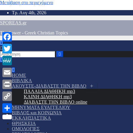
Μετάβαση στο περιεχόμενο
Τρ. Αυγ 4th, 2026
SPOREAS.gr
The Sower - Greek Christian Topics
Facebook
Twitter
MeWe
HOME
ΒΙΒΛΙΚΑ
Email
ΑΚΟΥΣΤΕ-ΔΙΑΒΑΣΤΕ ΤΗΝ ΒΙΒΛΟ
ΠΑΛΑΙΑ ΔΙΑΘΗΚΗ mp3
Print
ΚΑΙΝΗ ΔΙΑΘΗΚΗ mp3
ΔΙΑΒΑΣΤΕ ΤΗΝ ΒΙΒΛΟ online
Copy
ΜΗΝΥΜΑΤΑ ΕΥΑΓΓΕΛΙΟΥ
ΒΙΒΛΟΣ και ΚΟΙΝΩΝΙΑ
Link
Μοιραστείτε
ΕΚΚΛΗΣΙΑΣΤΙΚΑ
ΘΡΗΣΚΕΙΑ
ΟΜΟΛΟΓΙΕΣ