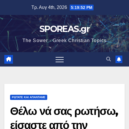
Μετάβαση
Τρ. Αυγ 4th, 2026
5:19:53 PM
στο
περιεχόμενο
SPOREAS.gr
The Sower - Greek Christian Topics
ΡΩΤΑΤΕ ΚΑΙ ΑΠΑΝΤΑΜΕ
Θέλω νά σας ρωτήσω,
είσαστε από την