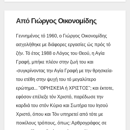
ε
Από
Γιώργος Οικονομίδης
Γεννημένος τό 1960, ο Γιώργος Οικονομίδης
ασχολήθηκε με διάφορες εργασίες ώς πρός τό
ζήν. Τό έτος 1988 ο Λόγος του Θεού, η Αγία
Γραφή, μπήκε πλέον στην ζωή του και
-συγκρίνοντας την Αγία Γραφή με την θρησκεία-
του ετέθη στην ψυχή του τό μεγαλύτερο
ερώτημα... "ΘΡΗΣΚΕΙΑ ή ΧΡΙΣΤΟΣ"; και έκτοτε,
εφόσον επέλεξε τόν Χριστό, παρέδωσε την
καρδιά του στόν Κύριο και Σωτήρα του Ιησού
Χριστό, όπου και Τόν υπηρετεί από τότε με
ποικίλους τρόπους, όπως: Αρθρογράφος σε