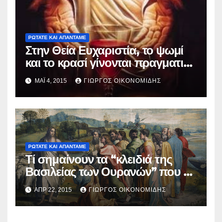
ΡΩΤΑΤΕ ΚΑΙ ΑΠΑΝΤΑΜΕ
Στην Θεία Ευχαριστία, το ψωμί
και το κρασί γίνονται πραγματικό
σώμα και αίμα Ιησού Χριστού;
ΜΑΪ́ 4, 2015
ΓΙΏΡΓΟΣ ΟΙΚΟΝΟΜΊΔΗΣ
ΡΩΤΑΤΕ ΚΑΙ ΑΠΑΝΤΑΜΕ
Τί σημαίνουν τα “κλειδιά της
Βασιλείας των Ουρανών” που ο
Κύριος μας έδωσε στον
ΑΠΡ 22, 2015
ΓΙΏΡΓΟΣ ΟΙΚΟΝΟΜΊΔΗΣ
Απόστολο Πέτρο;