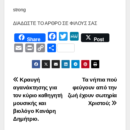
strong
ΔΙΑΔΩΣΤΕ ΤΟ ΑΡΘΡΟ ΣΕ ΦΙΛΟΥΣ ΣΑΣ
F
T
M
Share
Post
a
w
e
E
P
C
Μ
c
i
W
m
r
o
ο
e
t
e
a
i
p
ι
b
t
i
n
y
ρ
Πλοήγηση
Κραυγή
Τα νήπια πού
o
e
l
t
L
α
αγανάκτησης για
φεύγουν από την
o
r
άρθρων
i
σ
τον κύριο καθηγητή
ζωή έχουν σωτηρία
k
n
τ
μουσικής και
Χριστού;
k
ε
βιολόγο Κανάρη
ί
Δημήτριο.
τ