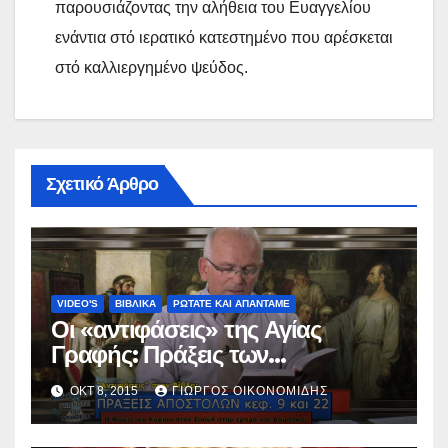
παρουσιάζοντας την αλήθεια του Ευαγγελίου
ενάντια στό ιερατικό κατεστημένο που αρέσκεται
στό καλλιεργημένο ψεύδος.
Σχετικό Άρθρο
VIDEO'S
ΒΙΒΛΙΚΑ
ΡΩΤΑΤΕ ΚΑΙ ΑΠΑΝΤΑΜΕ
Οι «αντιφάσεις» της Αγίας
Γραφής: Πράξεις των
Αποστόλων, κεφάλαια 9 και 22.
ΟΚΤ 8, 2015
ΓΙΏΡΓΟΣ ΟΙΚΟΝΟΜΊΔΗΣ