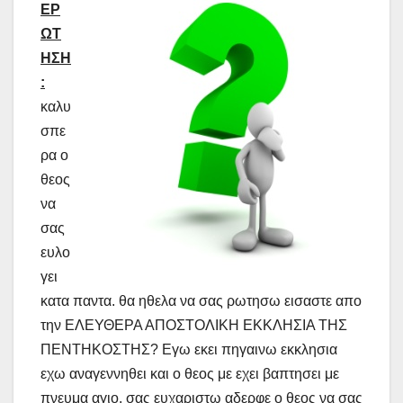
ΕΡ
ΩΤ
ΗΣΗ
:
καλυ
σπε
ρα ο
θεος
να
σας
ευλο
γει
κατα παντα. θα ηθελα να σας ρωτησω εισαστε απο
την ΕΛΕΥΘΕΡΑ ΑΠΟΣΤΟΛΙΚΗ ΕΚΚΛΗΣΙΑ ΤΗΣ
ΠΕΝΤΗΚΟΣΤΗΣ? Εγω εκει πηγαινω εκκλησια
εχω αναγεννηθει και ο θεος με εχει βαπτησει με
πνευμα αγιο. σας ευχαριστω αδερφε ο θεος να σας