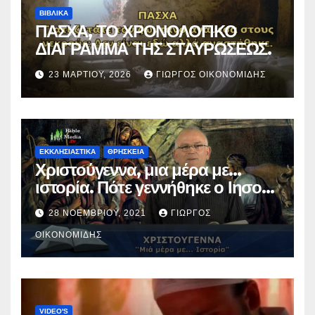
ΒΙΒΛΙΚΑ
ΠΑΣΧΑ, ΤΟ ΧΡΟΝΟΛΟΓΙΚΟ
ΔΙΑΓΡΑΜΜΑ ΤΗΣ ΣΤΑΥΡΩΣΕΩΣ.
23 ΜΑΡΤΊΟΥ, 2026
ΓΙΏΡΓΟΣ ΟΙΚΟΝΟΜΊΔΗΣ
ΕΚΚΛΗΣΙΑΣΤΙΚΑ
ΘΡΗΣΚΕΙΑ
Χριστούγεννα, μια μέρα με…
ιστορία. Πότε γεννήθηκε ο Ιησούς
Χριστός; (Βίντεο).
28 ΝΟΕΜΒΡΊΟΥ, 2021
ΓΙΏΡΓΟΣ
ΟΙΚΟΝΟΜΊΔΗΣ
VIDEO'S