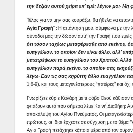
την δεξιάν αυτού χείρα επ’ εμέ; λέγων μοι· Μη
Τέλος για να μην σας κουράζω, θα ήθελα να απαν
Αγία Γραφή”;
Η απάντηση μου, σύμφωνα με την λογ
σύνοδοι μας την δώσαν αυτή την Γραφή που εμείς 
ότι τόσον ταχέως μεταφέρεσθε από εκείνου, όστ
ευαγγέλιον, το οποίον δεν είναι άλλο, αλλ’ υπά
μετατρέψωσι το ευαγγέλιον του Χριστού. Αλλά 
ευαγγέλιον παρά εκείνο, το οποίον σας εκηρύξ
λέγω· Εάν τις σας κηρύττη άλλο ευαγγέλιον πα
1,6-9), και τους μεταγενέστερους “πατέρες” και ό
Γνωρίζετε κύριε Κανάρη με τι φόβο Θεού κάθισαν α
φτιάξουν αυτό που σήμερα λέμε Καινή Διαθήκη; Αυ
αποκάλυψη του Αγίου Πνεύματος. Οι μεταγενέστερο
πρώτους, οι ίδιοι έρχεστε σε σύγχυση με το θέμα
“
Αγία Γραφή πετάχτηκε κάποια μέρα από τον ουρανό