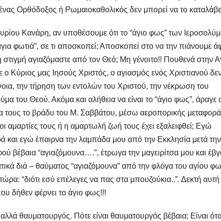
ανένας Ορθόδοξος ή Ρωμαιοκαθολικός δεν μπορεί να το καταλάβε
κυρίου Κανάρη, αν υποθέσουμε ότι το “άγιο φως” των Ιεροσολύ
 “άγια φωτιά”, σε τι αποσκοπεί; Αποσκοπεί στο να την πιάνουμε 
τη στιγμή αγιαζόμαστε από τον Θεό; Μη γένοιτο!! Πουθενά στην Α
ε ο Κύριος μας Ιησούς Χριστός, ο αγιασμός ενός Χριστιανού δε
νοια, την τήρηση των εντολών του Χριστού, την νέκρωση του
μα του Θεού. Ακόμα και αλήθεια να είναι το “άγιο φως”, άραγε 
ια τους το βράδυ του Μ. Σαββάτου, μέσω αεροπορικής μεταφορά
 oι αμαρτίες τους ή η αμαρτωλή ζωή τους έχει εξαλειφθεί; Εγώ
αρά και εγώ έπαιρνα την λαμπάδα μου από την Εκκλησία μετά την
φού βέβαια “αγιαζόμουνα….”, έτρωγα την μαγειρίτσα μου και έβγ
ατικά διά – θαύματος “αγιαζόμουνα” από την φλόγα του αγίου φω
 τώρα: “διότι εσύ επέλεγες να πας στα μπουζούκια..”. Δεκτή αυτή
υ δήθεν φέρνει το άγιο φως!!!
 αλλά θαυματουργός. Πότε είναι θαυματουργός βέβαια; Είναι ότ