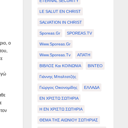
ETERNAL SECURITY
LE SALUT EN CHRIST
SALVATION IN CHRIST
Sporeas.gr
SPOREAS.TV
ιο, ο
Www.sporeas.gr
του,
Www.sporeas.tv
ΑΠΑΤΗ
τε
ΒΙΒΛΟΣ Και ΚΟΙΝΩΝΙΑ
ΒΙΝΤΕΟ
Εγώ
Γιάννης Μπαλτατζής
Γιώργος Οικονομίδης
ΕΛΛΑΔΑ
άθε
ΕΝ ΧΡΙΣΤΩ ΣΩΤΗΡΙΑ
ε
Η ΕΝ ΧΡΙΣΤΩ ΣΩΤΗΡΙΑ
 τον
ΘΕΜΑ ΤΗΣ ΑΙΩΝΙΟΥ ΣΩΤΗΡΙΑΣ