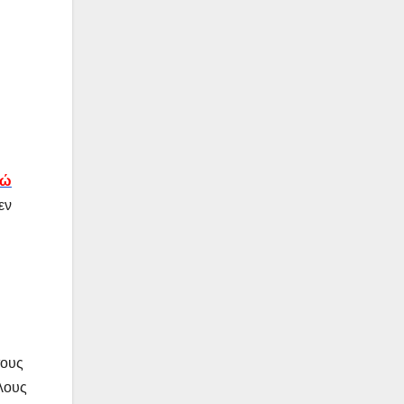
γώ
εν
τους
έλους