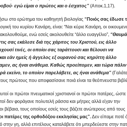
 φοβού· εγώ είμαι ο πρώτος και ο έσχατος”
(Αποκ.1,17).
τήσω στο ερώτημα του καθηγητή βιολογίας
“Ποιός σας έδωσε 
ική του κυρίου Κανάρη, είναι: “Ναι κύριε Κανάρη, οι οικουμεν
ακολουθούμε, ενώ εσείς ακολουθείτε “άλλο ευαγγέλιο”,
“Θαυμά
ις σας εκάλεσε διά της χάριτος του Χριστού, εις άλλο
ρχουσί τινές, οι οποίοι σας ταράττουσι και θέλουσι να
και εάν ημείς ή άγγελος εξ ουρανού σας κηρύττη άλλο
αμεν, ας ήναι ανάθεμα. Καθώς προείπομεν, και τώρα πάλιν
ρά εκείνο, το οποίον παρελάβετε, ας ήναι ανάθεμα”
(Γαλάτ
χι τους πρώτους που αποφασίσανε ποιά είναι τα θεόπνευστα βιβλί
υτοί οι πρώτοι πνευματικοί χριστιανοί οι πρώτοι πατέρες, ώστε
τοί δεν φοράγανε πολυτελή ράσσα και μήτρες αλλά είχαν την
ι βέβαια, τους οποίους εσείς τους βάζετε ανώτερους από τους
οι πατέρες της ορθοδόξου εκκλησίας μας”.
Δεν είπαμε ποτέ ό
 στην γη, αλλά επιτέλους καταλάβετε ότι μπερδεύεστε στην πατ