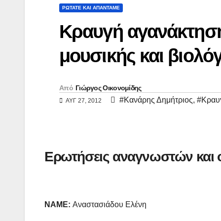
y
ι
ΡΩΤΑΤΕ ΚΑΙ ΑΠΑΝΤΑΜΕ
L
ρ
Κραυγή αγανάκτησης
i
α
μουσικής και βιολό
n
σ
k
τ
ε
Από
Γιώργος Οικονομίδης
#Κανάρης Δημήτριος
,
#Κραυ
ί
ΑΥΓ 27, 2012
τ
ε
Ερωτήσεις αναγνωστών και ο
NAME
:
Αναστασιάδου Ελένη