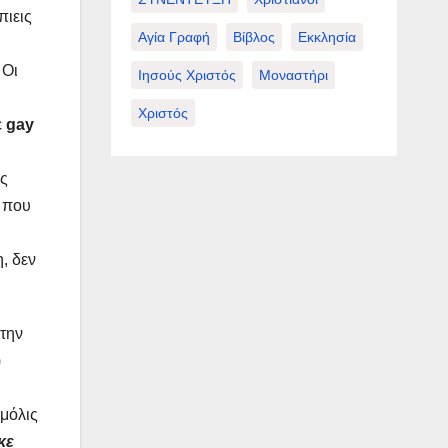
πιεις
Αγία Γραφή
Βίβλος
Εκκλησία
 Οι
Ιησούς Χριστός
Μοναστήρι
Χριστός
ε
gay
ος
ή που
, δεν
 την
)
 μόλις
κε