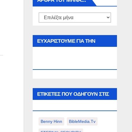
ΑΡΘΡΑ ΤΟΥ ΜΉΝΑ…
Αρθρα
του
μήνα…
ΕΥΧΑΡΙΣΤΟΥΜΕ ΓΙΑ ΤΗΝ
ΕΠΙΣΚΕΨΗ ΣΑΣ ΣΤΟΝ
WWW.SPOREAS.GR
ΕΤΙΚΈΤΕΣ ΠΟΥ ΟΔΗΓΟΎΝ ΣΤΙΣ
ΠΑΡΑΚΆΤΩ ΕΠΙΛΟΓΈΣ ΣΑΣ.
Benny Hinn
BibleMedia.tv