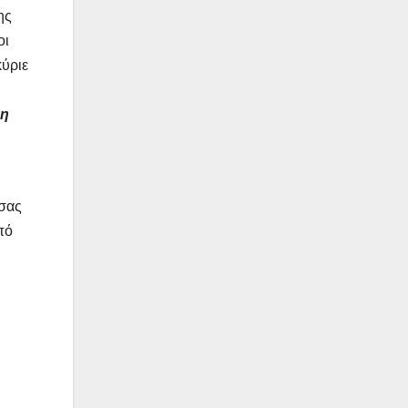
ης
οι
κύριε
 η
 σας
πό