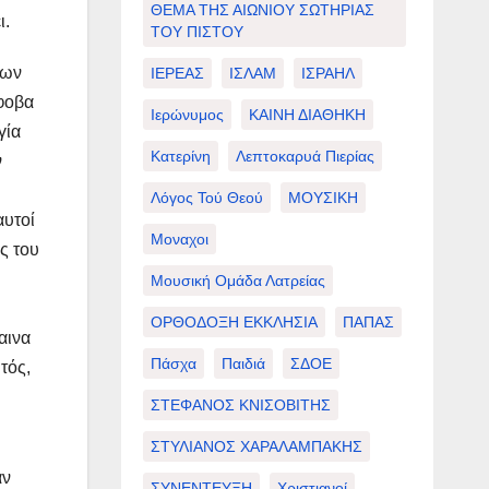
ΘΕΜΑ ΤΗΣ ΑΙΩΝΙΟΥ ΣΩΤΗΡΙΑΣ
ι.
ΤΟΥ ΠΙΣΤΟΥ
μων
ΙΕΡΕΑΣ
ΙΣΛΑΜ
ΙΣΡΑΗΛ
άφοβα
Ιερώνυμος
ΚΑΙΝΗ ΔΙΑΘΗΚΗ
γία
Κατερίνη
Λεπτοκαρυά Πιερίας
ν
Λόγος Τού Θεού
ΜΟΥΣΙΚΗ
αυτοί
Μοναχοι
ς του
Μουσική Ομάδα Λατρείας
ΟΡΘΟΔΟΞΗ ΕΚΚΛΗΣΙΑ
ΠΑΠΑΣ
αινα
Πάσχα
Παιδιά
ΣΔΟΕ
τός,
ΣΤΕΦΑΝΟΣ ΚΝΙΣΟΒΙΤΗΣ
ΣΤΥΛΙΑΝΟΣ ΧΑΡΑΛΑΜΠΑΚΗΣ
αν
ΣΥΝΕΝΤΕΥΞΗ
Χριστιανοί