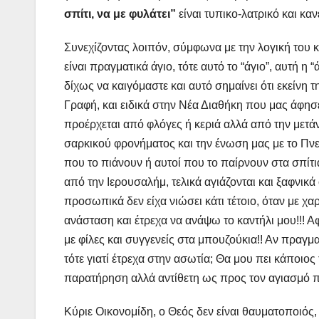
σπίτι, να με φυλάτει”
είναι τυπικο-λατρικό και κ
Συνεχίζοντας λοιπόν, σύμφωνα με την λογική του 
είναι πραγματικά άγιο, τότε αυτό το “άγιο”, αυτή η
δίχως να καιγόμαστε και αυτό σημαίνει ότι εκείνη 
Γραφή, και ειδικά στην Νέα Διαθήκη που μας άφησ
προέρχεται από φλόγες ή κεριά αλλά από την μετά
σαρκικού φρονήματος και την ένωση μας με το Πνεύ
που το πιάνουν ή αυτοί που το παίρνουν στα σπίτ
από την Ιερουσαλήμ, τελικά αγιάζονται και ξαφνικά
προσωπικά δεν είχα νιώσει κάτι τέτοιο, όταν με χ
ανάσταση και έτρεχα να ανάψω το καντήλι μου!!! Α
με φίλες και συγγενείς στα μπουζούκια!! Αν πραγμ
τότε γιατί έτρεχα στην ασωτία; Θα μου πει κάποιος
παρατήρηση αλλά αντίθετη ως προς τον αγιασμό πο
Κύριε Οικονομίδη, ο Θεός δεν είναι θαυματοποιός,