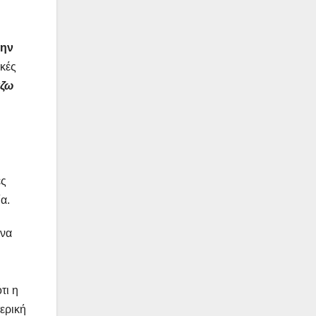
την
ικές
ζω
ες
α.
 να
τι η
ερική