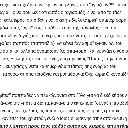
υχής και όχι διά των κεριών με φλόγες που “αγιάζουν”!!!! Το να 
γιο; Το να σου λένε ότι αυτός ο “αγιασμός” είναι από το τάδε
αι καλύτερος, αυτό δεν είναι σκέτη ειδωλολατρική συμπεριφορά;
 μόνα τους “άγιο” φως, η τάδε εικόνα της παναγίας είναι πιο
στόλων “αγιάζουν” το νερό, το αυτοκίνητο, το σπίτι, μέχρι και σ
οβος παππάς (παππαδιά), να κάνει “αγιασμό” εγκαινίων του
λα αυτά και άλλα τα ονομάζουν Χριστιανισμό; Και γυρνάει ο κύρι
ενες Εκκλησίες είναι και ένας διαφορετικός “Πάπας”, την στιγμ
 Εκκλησίας γίνεται καθημερινά ο “Πάπας” της ενορίας του,
 τα ευρώ από τα τρισάγια και μνημόσυνα; Όχι, κύριε Οικονομίδη
αφίτες” παππάδες να πλακώνονται στο ξύλο για να διεκδικήσουν
άνανε την νηστεία δίαιτα, κάνανε την εκ-κλησία (σύναξη πιστών
 γάμο, το ευχέλαιο, τις προσευχές για τους νεκρούς εμπόριο,
εικονίτσες του χριστού”, ενώ ο ίδιος ο Ιωάννης στην αποκάλυψη
 αυτόν, έπεσα προς τους πόδας αυτού ως νεκρός, και επέθη