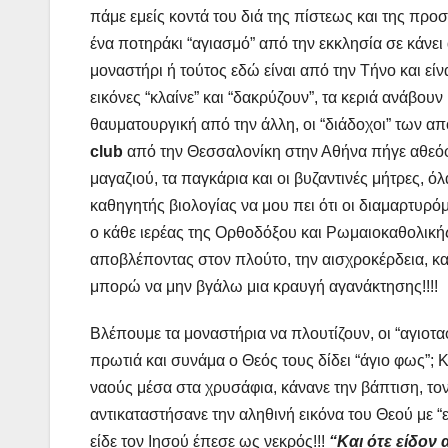
πάμε εμείς κοντά του διά της πίστεως και της προσε
ένα ποτηράκι “αγιασμό” από την εκκλησία σε κάνει ά
μοναστήρι ή τούτος εδώ είναι από την Τήνο και είν
εικόνες “κλαίνε” και “δακρύζουν”, τα κεριά ανάβουν
θαυματουργική από την άλλη, οι “διάδοχοι” των απο
club
από την Θεσσαλονίκη στην Αθήνα πήγε αθεόφ
μαγαζιού, τα παγκάρια και οι βυζαντινές μήτρες, ό
καθηγητής βιολογίας να μου πει ότι οι διαμαρτυρόμ
ο κάθε ιερέας της Ορθοδόξου και Ρωμαιοκαθολικής
αποβλέποντας στον πλούτο, την αισχροκέρδεια, και
μπορώ να μην βγάλω μια κραυγή αγανάκτησης!!!!
Βλέπουμε τα μοναστήρια να πλουτίζουν, οι “αγιοτ
πρωτιά και συνάμα ο Θεός τους δίδει “άγιο φως”; Κ
ναούς μέσα στα χρυσάφια, κάνανε την βάπτιση, τον
αντικαταστήσανε την αληθινή εικόνα του Θεού με “
είδε τον Ιησού έπεσε ως νεκρός!!!
“Και ότε είδον