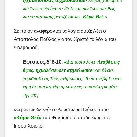
ηχμαλώτισας αιχμαλωσίαν·
έλαβες χαρίσματα
διά τους ανθρώπους· έτι δε και διά τους απειθείς,
διά να κατοικής μεταξύ αυτών,
Κύριε Θεέ
.»
Σε ποιόν αναφέρονται τα λόγια αυτά; Λέει ο
Απόστολος Παύλος για τον Χριστό τα λόγια του
Ψαλμωδού.
Εφεσίους:
δ’ 8-10.
«
Διά τούτο λέγει·
Αναβάς εις
ύψος, ηχμαλώτευσεν αιχμαλωσίαν
και έδωκε
χαρίσματα εις τους ανθρώπους. Το δε ανέβη τι είναι
ειμή ότι και κατέβη πρώτον εις τα κατώτερα μέρη
της γης;
και μας αποδεικνύει ο Απόστολος Παύλος ότι το
«
Κύριε Θεέ»
του Ψαλμωδού υποδεικνύει τον
Ιησού Χριστό.