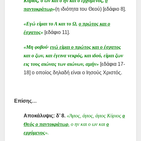
Κύριος, ο ων και ο ην και ο ερχόμενος,
ο
παντοκράτωρ
»
(η ιδιότητα του Θεού) [εδάφιο 8].
«Εγώ είμαι το Α και το Ω,
ο πρώτος και ο
έσχατος
»
[εδάφιο 11].
«Μη φοβού·
εγώ είμαι ο πρώτος και ο έσχατος
και ο ζων, και έγεινα νεκρός, και ιδού, είμαι ζων
εις τους αιώνας των αιώνων, αμήν»
[εδάφια 17-
18] ο οποίος δηλαδή είναι ο Ιησούς Χριστός.
Επίσης…
Αποκάλυψις: δ’ 8.
«Άγιος, άγιος, άγιος Κύριος
ο
Θεός ο παντοκράτωρ
, ο ην και ο ων και
ο
ερχόμενος
».