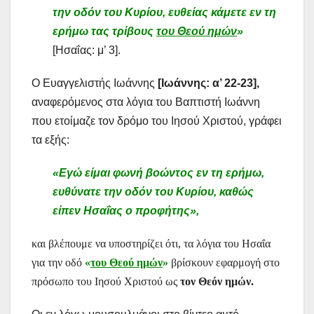
την οδόν του Κυρίου, ευθείας κάμετε εν τη
ερήμω τας τρίβους
του Θεού ημών
»
[Ησαΐας: μ’ 3].
Ο Ευαγγελιστής Ιωάννης
[Ιωάννης: α’ 22-23],
αναφερόμενος στα λόγια του Βαπτιστή Ιωάννη
που ετοίμαζε τον δρόμο του Ιησού Χριστού, γράφει
τα εξής:
«Εγώ είμαι φωνή βοώντος εν τη ερήμω,
ευθύνατε την οδόν του Κυρίου, καθώς
είπεν Ησαΐας ο προφήτης»,
και βλέπουμε να υποστηρίζει ότι, τα λόγια του Ησαΐα
για την οδό
«
του Θεού ημών
»
βρίσκουν εφαρμογή στο
πρόσωπο του Ιησού Χριστού ως
τον Θεόν ημών.