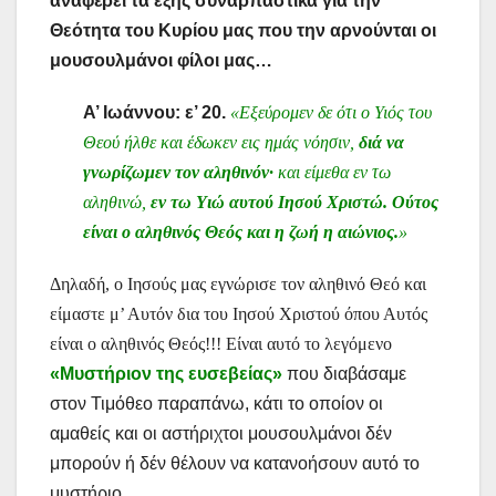
αναφέρει τα εξής συναρπαστικά για την
Θεότητα του Κυρίου μας που την αρνούνται οι
μουσουλμάνοι φίλοι μας…
Α’ Ιωάννου: ε’ 20.
«Εξεύρομεν δε ότι ο Υιός του
Θεού ήλθε και έδωκεν εις ημάς νόησιν,
διά να
γνωρίζωμεν τον αληθινόν·
και είμεθα εν τω
αληθινώ,
εν τω Υιώ αυτού Ιησού Χριστώ. Ούτος
είναι ο αληθινός Θεός και η ζωή η αιώνιος.
»
Δηλαδή, ο Ιησούς μας εγνώρισε τον αληθινό Θεό και
είμαστε μ’ Αυτόν δια του Ιησού Χριστού όπου Αυτός
είναι ο αληθινός Θεός!!! Είναι αυτό το λεγόμενο
«Μυστήριον της ευσεβείας»
που διαβάσαμε
στον Τιμόθεο παραπάνω, κάτι το οποίον οι
αμαθείς και οι αστήριχτοι μουσουλμάνοι δέν
μπορούν ή δέν θέλουν να κατανοήσουν αυτό το
μυστήριο.