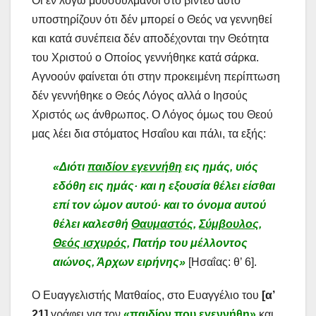
Οι εν λόγω μουσουλμάνοι στο βίντεο αυτό
υποστηρίζουν ότι δέν μπορεί ο Θεός να γεννηθεί
και κατά συνέπεια δέν αποδέχονται την Θεότητα
του Χριστού ο Οποίος γεννήθηκε κατά σάρκα.
Αγνοούν φαίνεται ότι στην προκειμένη περίπτωση
δέν γεννήθηκε ο Θεός Λόγος αλλά ο Ιησούς
Χριστός ως άνθρωπος. Ο Λόγος όμως του Θεού
μας λέει δια στόματος Ησαΐου και πάλι, τα εξής:
«Διότι
παιδίον εγεννήθη
εις ημάς, υιός
εδόθη εις ημάς· και η εξουσία θέλει είσθαι
επί τον ώμον αυτού· και το όνομα αυτού
θέλει καλεσθή
Θαυμαστός
,
Σύμβουλος
,
Θεός ισχυρός
, Πατήρ του μέλλοντος
αιώνος, Άρχων ειρήνης»
[Ησαΐας: θ’ 6].
Ο Ευαγγελιστής Ματθαίος, στο Ευαγγέλιο του
[α’
21]
γράφει για τον
«παιδίον που εγεννήθη»
και