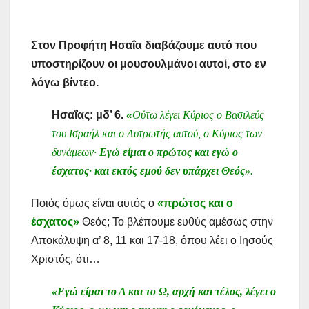
Στον Προφήτη Ησαΐα διαβάζουμε αυτό που
υποστηρίζουν οι μουσουλμάνοι αυτοί, στο εν
λόγω βίντεο.
Ησαΐας: μδ’ 6.
«
Ούτω λέγει Κύριος ο Βασιλεύς
του Ισραήλ και ο Λυτρωτής αυτού, ο Κύριος των
δυνάμεων·
Εγώ είμαι ο πρώτος και εγώ ο
έσχατος· και εκτός εμού δεν υπάρχει Θεός
».
Ποιός όμως είναι αυτός ο
«πρώτος και ο
έσχατος»
Θεός; Το βλέπουμε ευθύς αμέσως στην
Αποκάλυψη α’ 8, 11 και 17-18, όπου λέει ο Ιησούς
Χριστός, ότι…
«Εγώ είμαι το Α και το Ω, αρχή και τέλος, λέγει ο