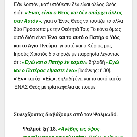
Εάν λοιπόν, κατ’ υπόθεσιν δέν είναι άλλος Θεός
διότι
«Ένας είναι ο Θεός και δέν υπάρχει άλλος
σαν Αυτόν»,
γιατί ο Ένας Θεός να ταυτίζει τα άλλα
δύο Πρόσωπα με την Θεότητά Του; Το κάνει όμως
αυτό διότι είναι
Ένα και το αυτό ο Πατήρ ο Υιός
και το Άγιο Πνεύμα
, γι αυτό και ο Κύριος μας
Ιησούς Χριστός διακήρυξε με παρρησία λέγοντας
ότι:
«Εγώ και ο Πατήρ έν εσμέν»
δηλαδή
«Εγώ
και ο Πατέρας είμαστε ένα»
[Ιωάννης: ι’ 30].
«Έν»
και όχι
«Είς»,
δηλαδή ένα και το αυτό και όχι
ΈΝΑΣ Θεός με τρία κεφάλια ας πούμε.
Συνεχίζοντας διαβάζουμε από τον Ψαλμωδό.
Ψαλμοί: ξη’ 18.
«Ανέβης εις ύψος·