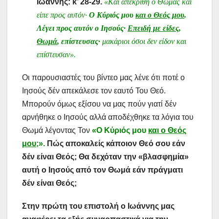
Ιωάννης: κ’ 28-29.
«Και απεκρίθη ο Θωμάς και
είπε προς αυτόν·
Ο Κύριός μου
και ο Θεός μου
.
Λέγει προς αυτόν ο Ιησούς·
Επειδή με είδες,
Θωμά
, επίστευσας·
μακάριοι όσοι δεν είδον και
επίστευσαν».
Οι παρουσιαστές του βίντεο μας λένε ότι ποτέ ο
Ιησούς δέν απεκάλεσε τον εαυτό Του Θεό.
Μπορούν όμως εξίσου να μας πούν γιατί δέν
αρνήθηκε ο Ιησούς αλλά αποδέχθηκε τα λόγια του
Θωμά λέγοντας Τον
«Ο Κύριός μου
και ο Θεός
μου;
».
Πώς αποκαλείς κάποιον Θεό σου εάν
δέν είναι Θεός; Θα δεχόταν την «βλασφημία»
αυτή ο Ιησούς από τον Θωμά εάν πράγματι
δέν είναι Θεός;
Στην πρώτη του επιστολή ο Ιωάννης μας