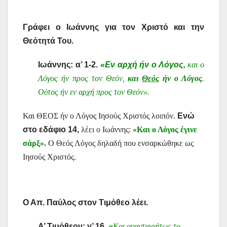
Γράφει ο Ιωάννης για τον Χριστό και την
Θεότητά Του.
Ιωάννης: α’ 1-2.
«Εν αρχή ήν ο Λόγος,
και ο
Λόγος ήν προς τον Θεόν,
και
Θεός
ήν ο Λόγος
.
Ούτος ήν εν αρχή προς τον Θεόν».
Και ΘΕΟΣ ήν ο Λόγος Ιησούς Χριστός λοιπόν.
Ενώ
στο εδάφιο 14,
λέει ο Ιωάννης:
«Και ο Λόγος έγινε
σάρξ».
Ο Θεός Λόγος δηλαδή που ενσαρκώθηκε ως
Ιησούς Χριστός.
Ο Απ. Παύλος στον Τιμόθεο λέει.
Α’ Τιμόθεον: γ’ 16.
«
Και αναντιρρήτως το