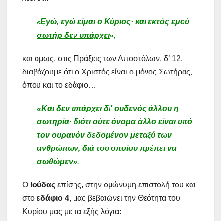
Εγώ, εγώ είμαι ο Κύριος· και εκτός εμού
«
σωτήρ δεν υπάρχει
»
,
και όμως, στις Πράξεις των Αποστόλων, δ’ 12,
διαβάζουμε ότι ο Χριστός είναι ο μόνος Σωτήρας,
όπου και το εδάφιο…
«Και δεν υπάρχει δι' ουδενός άλλου η
σωτηρία· διότι ούτε όνομα άλλο είναι υπό
τον ουρανόν δεδομένον μεταξύ των
ανθρώπων, διά του οποίου πρέπει να
σωθώμεν»
.
Ο
Ιούδας
επίσης, στην ομώνυμη επιστολή του και
στο
εδάφιο 4
, μας βεβαιώνει την Θεότητα του
Κυρίου μας με τα εξής λόγια: