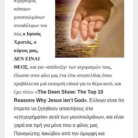
ισχυρισμός
κάποιων
μουσουλμάνων
συναδέλφων του
πώς
ο Ιησούς
Χριστός, ο
κύριος μας,
ΔΕΝ ΕΙΝΑΙ
ΘΕΟΣ
, και για «απόδειξη» των ισχυρισμών τους,
έδωσαν στον φίλο μας ένα λίνκ ιστοσελίδας όπου
προβάλλεται μιά εκπομπή ειδικά για το θέμα αυτό, και
έχει τίτλο:
«
The Deen Show: The Top 10
Reasons Why Jesus isn't God».
Εύλογο είναι ότι
έπρεπε να ζητηθούν απαντήσεις στα
«επιχειρήματα» αυτά των μουσουλμάνων, και είναι
χαρά και τιμή για μένα που ο φίλος μας
Παναγιώτης Ιακώβου από την όμορφη και