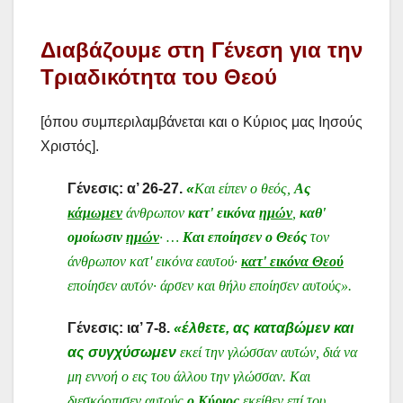
Διαβάζουμε στη Γένεση για την
Τριαδικότητα του Θεού
[όπου συμπεριλαμβάνεται και ο Κύριος μας Ιησούς
Χριστός].
Γένεσις: α’ 26-27.
«
Και είπεν ο θεός,
Ας
κάμωμεν
άνθρωπον
κατ' εικόνα
ημών
,
καθ'
ομοίωσιν
ημών
· …
Και εποίησεν ο Θεός
τον
άνθρωπον κατ' εικόνα εαυτού·
κατ' εικόνα Θεού
εποίησεν αυτόν· άρσεν και θήλυ εποίησεν αυτούς».
Γένεσις: ια’ 7-8.
«έλθετε, ας καταβώμεν και
ας συγχύσωμεν
εκεί την γλώσσαν αυτών, διά να
μη εννοή ο εις του άλλου την γλώσσαν. Και
διεσκόρπισεν αυτούς
ο Κύριος
εκείθεν επί του