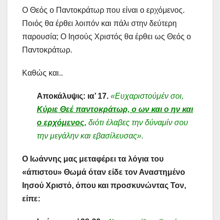
Ο Θεός ο Παντοκράτωρ που είναι ο ερχόμενος.
Ποιός θα έρθει λοιπόν και πάλι στην δεύτερη
παρουσία; Ο Ιησούς Χριστός θα έρθει ως Θεός ο
Παντοκράτωρ.
Καθώς και..
Αποκάλυψις: ια’ 17.
«Ευχαριστούμέν σοι,
Κύριε Θεέ παντοκράτωρ, ο ων και ο ην και
ο ερχόμενος,
διότι έλαβες την δύναμίν σου
την μεγάλην και εβασίλευσας».
Ο Ιωάννης μας μεταφέρει τα λόγια του
«άπιστου» Θωμά όταν είδε τον Αναστημένο
Ιησού Χριστό, όπου και προσκυνώντας Τον,
είπε: