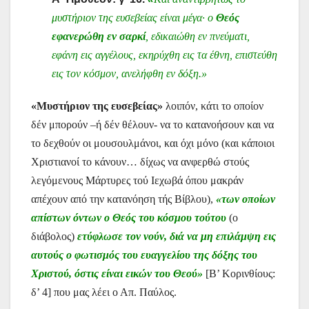
μυστήριον της ευσεβείας είναι μέγα· ο
Θεός
εφανερώθη εν σαρκί
, εδικαιώθη εν πνεύματι,
εφάνη εις αγγέλους, εκηρύχθη εις τα έθνη, επιστεύθη
εις τον κόσμον, ανελήφθη εν δόξη.»
«Μυστήριον της ευσεβείας»
λοιπόν,
κάτι το οποίον
δέν μπορούν –ή δέν θέλουν- να το κατανοήσουν και να
το δεχθούν οι μουσουλμάνοι, και όχι μόνο (και κάποιοι
Χριστιανοί το κάνουν… δίχως να ανφερθώ στούς
λεγόμενους Μάρτυρες τού Ιεχωβά όπου μακράν
απέχουν από την κατανόηση τής Βίβλου),
«των οποίων
απίστων όντων ο Θεός του κόσμου τούτου
(ο
διάβολος)
ετύφλωσε τον νούν, διά να μη επιλάμψη εις
αυτούς ο φωτισμός του ευαγγελίου της δόξης του
Χριστού, όστις είναι εικών του Θεού»
[Β’ Κορινθίους:
δ’ 4] που μας λέει ο Απ. Παύλος.