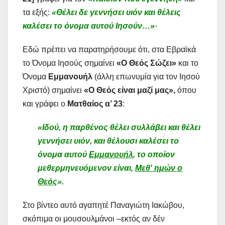
τα εξής:
«Θέλει δε γεννήσει υιόν και θέλεις
καλέσει το όνομα αυτού Ιησούν…»·
Εδώ πρέπει να παρατηρήσουμε ότι, στα Εβραϊκά
το Όνομα Ιησούς σημαίνει
«Ο Θεός Σώζει»
και το
Όνομα
Εμμανουήλ
(άλλη επωνυμία για τον Ιησού
Χριστό) σημαίνει
«Ο Θεός είναι μαζί μας»,
όπου
και γράφει ο
Ματθαίος α’ 23
:
«Ιδού, η παρθένος θέλει συλλάβει και θέλει
γεννήσει υιόν, και θέλουσι καλέσει το
όνομα αυτού
Εμμανουήλ
, το οποίον
μεθερμηνευόμενον είναι,
Μεθ' ημών ο
Θεός
».
Στο βίντεο αυτό αγαπητέ Παναγιώτη Ιακώβου,
σκόπιμα οι μουσουλμάνοι –εκτός αν δέν