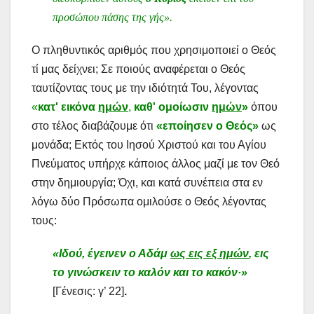
προσώπου πάσης της γής».
Ο πληθυντικός αριθμός που χρησιμοποιεί ο Θεός
τί μας δείχνει; Σε ποιούς αναφέρεται ο Θεός
ταυτίζοντας τους με την ιδιότητά Του, λέγοντας
«
κατ' εικόνα
ημών
,
καθ' ομοίωσιν
ημών
»
όπου
στο τέλος διαβάζουμε ότι
«εποίησεν ο Θεός»
ως
μονάδα; Εκτός του Ιησού Χριστού και του Αγίου
Πνεύματος υπήρχε κάποιος άλλος μαζί με τον Θεό
στην δημιουργία; Όχι, και κατά συνέπεια στα εν
λόγω δύο Πρόσωπα ομιλούσε ο Θεός λέγοντας
τους:
«Ιδού, έγεινεν ο Αδάμ
ως εις εξ ημών
, εις
το γινώσκειν το καλόν και το κακόν·»
[Γένεσις: γ’ 22]
.