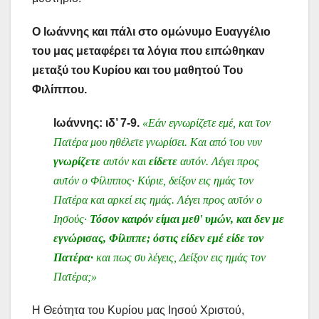
Ο Ιωάννης και πάλι στο ομώνυμο Ευαγγέλιο
του μας μεταφέρει τα λόγια που ειπώθηκαν
μεταξύ του Κυρίου και του μαθητού Του
Φιλίππου.
Ιωάννης: ιδ’ 7-9.
«Εάν εγνωρίζετε εμέ, και τον
Πατέρα μου ηθέλετε γνωρίσει. Και από του νυν
γνωρίζετε
αυτόν και
είδετε
αυτόν. Λέγει προς
αυτόν ο Φίλιππος· Κύριε, δείξον εις ημάς τον
Πατέρα και αρκεί εις ημάς. Λέγει προς αυτόν ο
Ιησούς·
Τόσον καιρόν είμαι μεθ' υμών, και δεν με
εγνώρισας, Φίλιππε; όστις είδεν εμέ είδε τον
Πατέρα·
και πως συ λέγεις, Δείξον εις ημάς τον
Πατέρα;»
Η Θεότητα του Κυρίου μας Ιησού Χριστού,