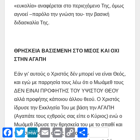
«ευκολία» αναφέρεται στο περιεχόμενο Της, όμως
αγνοεί –παρόλο την γνώση του- την βασική
διδασκαλία Της.
ΘΡΗΣΚΕΙΑ ΒΑΣΙΣΜΕΝΗ ΣΤΟ ΜΙΣΟΣ ΚΑΙ ΟΧΙ
ΣΤΗΝ ΑΓΑΠΗ
Εάν γι’ αυτούς ο Χριστός δέν μπορεί να είναι Θεός,
και εγώ με παρρησία τους λέω ότι ο Μωάμεθ τους
ΔΕΝ ΕΙΝΑΙ ΠΡΟΦΗΤΗΣ ΤΟΥ ΥΨΙΣΤΟΥ ΘΕΟΥ
αλλά προφήτης κάποιου άλλου θεού. Ο Χριστός
ίδρυσε την Εκκλησία Του με βάση την ΑΓΑΠΗ
(Αγαπάτε τους εχθρούς σας είπε ο Κύριος) ενώ ο
Μωάμεθ ίδρυσε την θρησκεία του με το σπαθί και
F
T
M
E
P
C
Μ
το μίσος ενάντια στους μή μουσουλμάνους
a
w
e
m
r
o
ο
c
i
W
a
i
p
ι