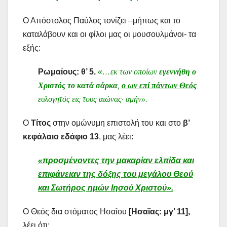
Ο Απόστολος Παύλος τονίζει –μήπως και το
καταλάβουν και οι φίλοι μας οι μουσουλμάνοι- τα
εξής:
Ρωμαίους: θ’ 5.
«…
εκ των οποίων
εγεννήθη ο
Χριστός το κατά σάρκα
,
ο ων επί πάντων Θεός
ευλογητός εις τους αιώνας· αμήν».
Ο
Τίτος
στην ομώνυμη επιστολή του και στο
β’
κεφάλαιο εδάφιο 13
, μας λέει:
«προσμένοντες την μακαρίαν ελπίδα και
επιφάνειαν της δόξης του μεγάλου Θεού
και Σωτήρος ημών Ιησού Χριστού».
Ο Θεός δια στόματος Ησαΐου
[Ησαΐας: μγ’ 11],
λέει ότι: