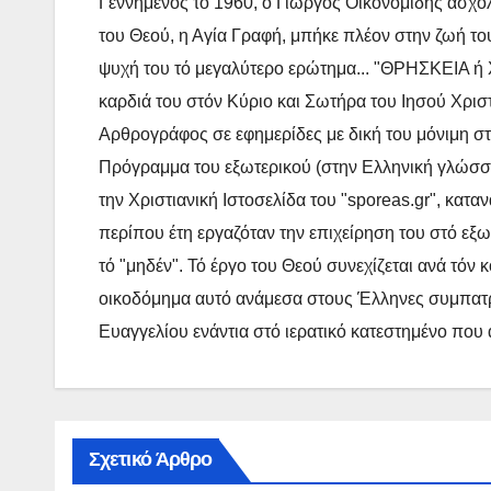
Γεννημένος τό 1960, ο Γιώργος Οικονομίδης ασχολ
τ
του Θεού, η Αγία Γραφή, μπήκε πλέον στην ζωή του
ε
ψυχή του τό μεγαλύτερο ερώτημα... "ΘΡΗΣΚΕΙΑ ή Χ
καρδιά του στόν Κύριο και Σωτήρα του Ιησού Χρισ
Αρθρογράφος σε εφημερίδες με δική του μόνιμη στή
Πρόγραμμα του εξωτερικού (στην Ελληνική γλώσσα),
την Χριστιανική Ιστοσελίδα του "sporeas.gr", κατα
περίπου έτη εργαζόταν την επιχείρηση του στό εξω
τό "μηδέν". Τό έργο του Θεού συνεχίζεται ανά τόν
οικοδόμημα αυτό ανάμεσα στους Έλληνες συμπατρι
Ευαγγελίου ενάντια στό ιερατικό κατεστημένο που
Σχετικό Άρθρο