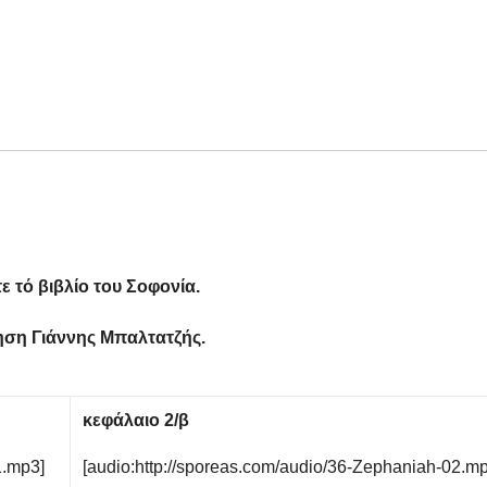
ε τό βιβλίο του Σοφονία.
ση Γιάννης Μπαλτατζής.
κεφάλαιο 2/β
1.mp3]
[audio:http://sporeas.com/audio/36-Zephaniah-02.m