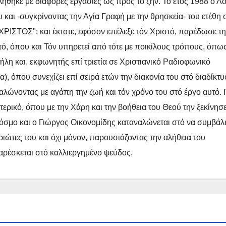
ήθηκε με διάφορες εργασίες ώς πρός τό ζήν. Τό έτος 1988 ο Λ
 και -συγκρίνοντας την Αγία Γραφή με την θρησκεία- του ετέθη 
ΡΙΣΤΟΣ"; και έκτοτε, εφόσον επέλεξε τόν Χριστό, παρέδωσε τ
τό, όπου και Τόν υπηρετεί από τότε με ποικίλους τρόπους, όπως
λη και, εκφωνητής επί τριετία σε Χριστιανικό Ραδιοφωνικό
 όπου συνεχίζει επί σειρά ετών την διακονία του στό διαδίκτυ
ναλώνοντας με αγάπη την ζωή και τόν χρόνο του στό έργο αυτό. 
τερικό, όπου με την Χάρη και την βοήθεια του Θεού την ξεκίνησ
 κόσμο και ο Γιώργος Οικονομίδης καταναλώνεται στό να συμβάλ
ώτες του και όχι μόνον, παρουσιάζοντας την αλήθεια του
 αρέσκεται στό καλλιεργημένο ψεύδος.