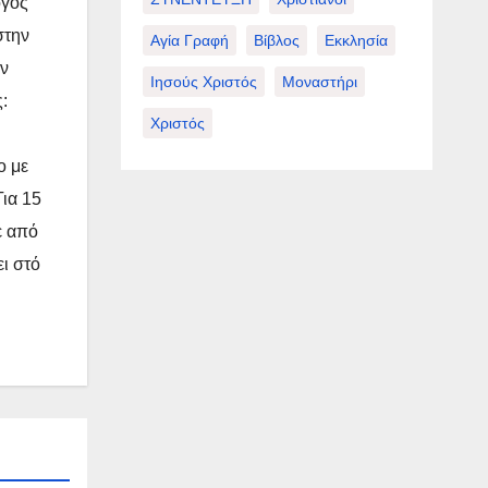
όγος
στην
Αγία Γραφή
Βίβλος
Εκκλησία
ην
Ιησούς Χριστός
Μοναστήρι
:
Χριστός
ο με
Για 15
ε από
ει στό