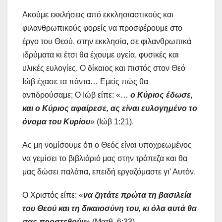
Ακούμε εκκλήσεις από εκκλησιαστικούς και
φιλανθρωπικούς φορείς να προσφέρουμε στο
έργο του Θεού, στην εκκλησία, σε φιλανθρωπικά
ιδρύματα κι έτσι θα έχουμε υγεία, φυσικές και
υλικές ευλογίες. Ο δίκαιος και πιστός στον Θεό
Ιώβ έχασε τα πάντα… Εμείς πώς θα
αντιδρούσαμε; Ο Ιώβ είπε: «…
ο Κύριος έδωσε,
και ο Κύριος αφαίρεσε, ας είναι ευλογημένο το
όνομα του Κυρίου
» (Ιώβ 1:21).
Ας μη νομίσουμε ότι ο Θεός είναι υποχρεωμένος
να γεμίσει το βιβλιάριό μας στην τράπεζα και θα
μας δώσει παλάτια, επειδή εργαζόμαστε γι’ Αυτόν.
Ο Χριστός είπε: «
να ζητάτε πρώτα τη βασιλεία
του Θεού και τη δικαιοσύνη του, κι όλα αυτά θα
σας προστεθούν
» (Ματθ. 6:33).