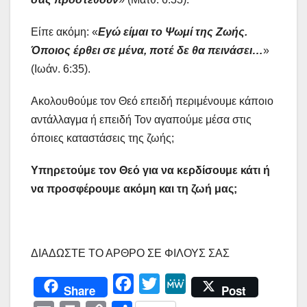
Είπε ακόμη: «
Εγώ είμαι το Ψωμί της Ζωής.
Όποιος έρθει σε μένα, ποτέ δε θα πεινάσει…
»
(Ιωάν. 6:35).
Ακολουθούμε τον Θεό επειδή περιμένουμε κάποιο
αντάλλαγμα ή επειδή Τον αγαπούμε μέσα στις
όποιες καταστάσεις της ζωής;
Υπηρετούμε τον Θεό για να κερδίσουμε κάτι ή
να προσφέρουμε ακόμη και τη ζωή μας;
ΔΙΑΔΩΣΤΕ ΤΟ ΑΡΘΡΟ ΣΕ ΦΙΛΟΥΣ ΣΑΣ
F
T
M
Share
Post
a
w
e