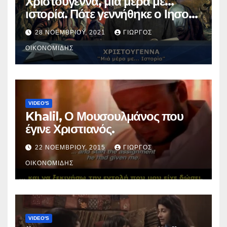
Χριστούγεννα, μια μέρα με…
ιστορία. Πότε γεννήθηκε ο Ιησούς
Χριστός; (Βίντεο).
28 ΝΟΕΜΒΡΊΟΥ, 2021
ΓΙΏΡΓΟΣ
ΟΙΚΟΝΟΜΊΔΗΣ
VIDEO'S
Khalil, Ο Μουσουλμάνος που
έγινε Χριστιανός.
22 ΝΟΕΜΒΡΊΟΥ, 2015
ΓΙΏΡΓΟΣ
ΟΙΚΟΝΟΜΊΔΗΣ
VIDEO'S