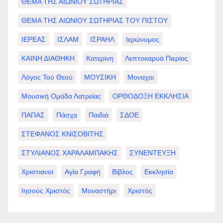
ΘΕΜΑ ΤΗΣ ΑΙΩΝΙΟΥ ΣΩΤΗΡΙΑΣ
ΘΕΜΑ ΤΗΣ ΑΙΩΝΙΟΥ ΣΩΤΗΡΙΑΣ ΤΟΥ ΠΙΣΤΟΥ
ΙΕΡΕΑΣ
ΙΣΛΑΜ
ΙΣΡΑΗΛ
Ιερώνυμος
ΚΑΙΝΗ ΔΙΑΘΗΚΗ
Κατερίνη
Λεπτοκαρυά Πιερίας
Λόγος Τού Θεού
ΜΟΥΣΙΚΗ
Μοναχοι
Μουσική Ομάδα Λατρείας
ΟΡΘΟΔΟΞΗ ΕΚΚΛΗΣΙΑ
ΠΑΠΑΣ
Πάσχα
Παιδιά
ΣΔΟΕ
ΣΤΕΦΑΝΟΣ ΚΝΙΣΟΒΙΤΗΣ
ΣΤΥΛΙΑΝΟΣ ΧΑΡΑΛΑΜΠΑΚΗΣ
ΣΥΝΕΝΤΕΥΞΗ
Χριστιανοί
Αγία Γραφή
Βίβλος
Εκκλησία
Ιησούς Χριστός
Μοναστήρι
Χριστός