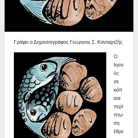
Γράφει ο Δημοσιογράφος Γεώργιος Σ. Κανταρτζής
Ο
Ιησο
ύς
σε
κάπ
οια
περί
πτω
ση
έθρε