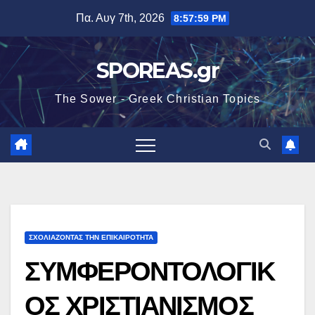
Μετάβαση
Πα. Αυγ 7th, 2026
8:57:59 PM
στο
περιεχόμενο
SPOREAS.gr
The Sower - Greek Christian Topics
ΣΧΟΛΙΆΖΟΝΤΑΣ ΤΗΝ ΕΠΙΚΑΙΡΌΤΗΤΑ
ΣΥΜΦΕΡΟΝΤΟΛΟΓΙΚ
ΟΣ ΧΡΙΣΤΙΑΝΙΣΜΟΣ