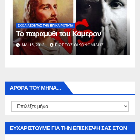
ΣΧΟΛΙΆΖΟΝΤΑΣ ΤΗΝ ΕΠΙΚΑΙΡΌΤΗΤΑ
Το παραμύθι του Κάμερον
ΜΑΪ́ 15, 2012
ΓΙΏΡΓΟΣ ΟΙΚΟΝΟΜΊΔΗΣ
ΑΡΘΡΑ ΤΟΥ ΜΉΝΑ…
Αρθρα
του
μήνα…
ΕΥΧΑΡΙΣΤΟΥΜΕ ΓΙΑ ΤΗΝ ΕΠΙΣΚΕΨΗ ΣΑΣ ΣΤΟΝ