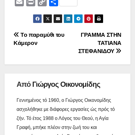
E
P
C
Μ
c
i
W
m
r
o
ο
e
t
e
a
i
p
ι
b
t
i
n
y
ρ
Πλοήγηση
Το παραμύθι του
ΓΡΑΜΜΑ ΣΤΗΝ
o
e
l
t
L
α
Κάμερον
ΤΑΤΙΑΝΑ
o
r
άρθρων
i
σ
ΣΤΕΦΑΝΙΔΟΥ
k
n
τ
k
ε
ί
Από
Γιώργος Οικονομίδης
τ
ε
Γεννημένος τό 1960, ο Γιώργος Οικονομίδης
ασχολήθηκε με διάφορες εργασίες ώς πρός τό
ζήν. Τό έτος 1988 ο Λόγος του Θεού, η Αγία
Γραφή, μπήκε πλέον στην ζωή του και