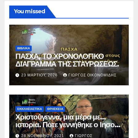
You missed
ΒΙΒΛΙΚΑ
ΠΑΣΧΑ, ΤΟ ΧΡΟΝΟΛΟΓΙΚΟ
ΔΙΑΓΡΑΜΜΑ ΤΗΣ ΣΤΑΥΡΩΣΕΩΣ.
23 ΜΑΡΤΊΟΥ, 2026
ΓΙΏΡΓΟΣ ΟΙΚΟΝΟΜΊΔΗΣ
ΕΚΚΛΗΣΙΑΣΤΙΚΑ
ΘΡΗΣΚΕΙΑ
Χριστούγεννα, μια μέρα με…
ιστορία. Πότε γεννήθηκε ο Ιησούς
Χριστός; (Βίντεο).
28 ΝΟΕΜΒΡΊΟΥ, 2021
ΓΙΏΡΓΟΣ