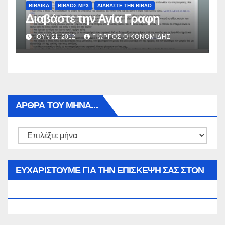
ΒΙΒΛΙΚΑ
ΒΙΒΛΟΣ MP3
ΔΙΑΒΑΣΤΕ ΤΗΝ ΒΙΒΛΟ
Διαβάστε την Αγία Γραφη
ΙΟΎΝ 21, 2012
ΓΙΏΡΓΟΣ ΟΙΚΟΝΟΜΊΔΗΣ
ΑΡΘΡΑ ΤΟΥ ΜΉΝΑ…
Αρθρα
του
μήνα…
ΕΥΧΑΡΙΣΤΟΥΜΕ ΓΙΑ ΤΗΝ ΕΠΙΣΚΕΨΗ ΣΑΣ ΣΤΟΝ
WWW.SPOREAS.GR