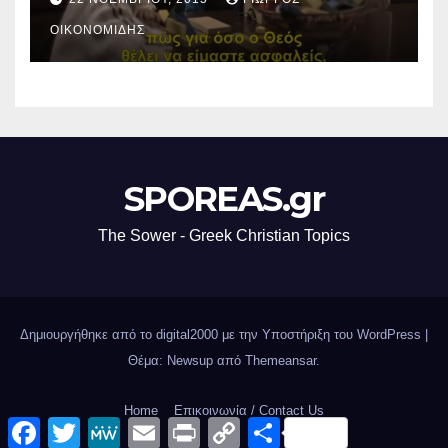
ΟΙΚΟΝΟΜΊΔΗΣ
SPOREAS.gr
The Sower - Greek Christian Topics
Δημιουργήθηκε από το digital2000 με την Υποστήριξη του WordPress
|
Θέμα: Newsup από
Themeansar
.
Home
Επικοινωνία / Contact Us
F
T
M
E
P
C
Μ
a
w
e
m
r
o
ο