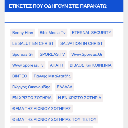
ΕΤΙΚΈΤΕΣ ΠΟΥ ΟΔΗΓΟΎΝ ΣΤΙΣ ΠΑΡΑΚΆΤΩ
ΕΠΙΛΟΓΈΣ ΣΑΣ.
Benny Hinn
BibleMedia.tv
ETERNAL SECURITY
LE SALUT EN CHRIST
SALVATION IN CHRIST
Sporeas.gr
SPOREAS.TV
Www.sporeas.gr
Www.sporeas.tv
ΑΠΑΤΗ
ΒΙΒΛΟΣ Και ΚΟΙΝΩΝΙΑ
ΒΙΝΤΕΟ
Γιάννης Μπαλτατζής
Γιώργος Οικονομίδης
ΕΛΛΑΔΑ
ΕΝ ΧΡΙΣΤΩ ΣΩΤΗΡΙΑ
Η ΕΝ ΧΡΙΣΤΩ ΣΩΤΗΡΙΑ
ΘΕΜΑ ΤΗΣ ΑΙΩΝΙΟΥ ΣΩΤΗΡΙΑΣ
ΘΕΜΑ ΤΗΣ ΑΙΩΝΙΟΥ ΣΩΤΗΡΙΑΣ ΤΟΥ ΠΙΣΤΟΥ