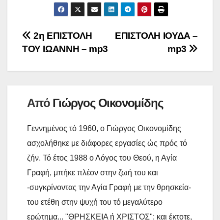
e
t
e
a
i
p
ι
b
t
i
n
y
ρ
Πλοήγηση
2η ΕΠΙΣΤΟΛΗ
ΕΠΙΣΤΟΛΗ ΙΟΥΔΑ –
o
e
l
t
L
α
ΤΟΥ ΙΩΑΝΝΗ – mp3
mp3
o
r
άρθρων
i
σ
k
n
τ
k
ε
ί
Από
Γιώργος Οικονομίδης
τ
Γεννημένος τό 1960, ο Γιώργος Οικονομίδης
ε
ασχολήθηκε με διάφορες εργασίες ώς πρός τό
ζήν. Τό έτος 1988 ο Λόγος του Θεού, η Αγία
Γραφή, μπήκε πλέον στην ζωή του και
-συγκρίνοντας την Αγία Γραφή με την θρησκεία-
του ετέθη στην ψυχή του τό μεγαλύτερο
ερώτημα... "ΘΡΗΣΚΕΙΑ ή ΧΡΙΣΤΟΣ"; και έκτοτε,