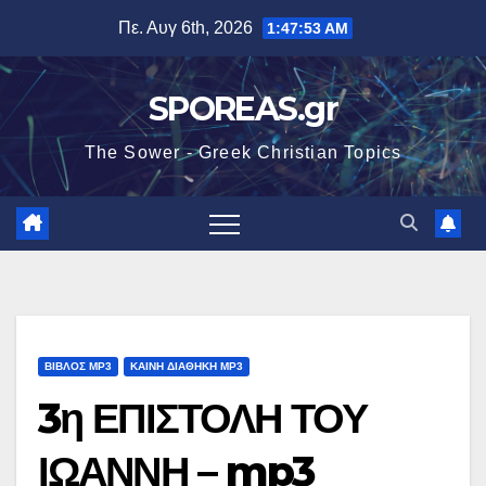
Μετάβαση
Πε. Αυγ 6th, 2026
1:47:54 AM
στο
περιεχόμενο
SPOREAS.gr
The Sower - Greek Christian Topics
ΒΙΒΛΟΣ MP3
ΚΑΙΝΗ ΔΙΑΘΗΚΗ MP3
3η ΕΠΙΣΤΟΛΗ ΤΟΥ
ΙΩΑΝΝΗ – mp3