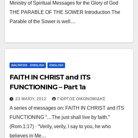
Ministry of Spiritual Messages for the Glory of God
THE PARABLE OF THE SOWER Introduction The
Parable of the Sower is well…
BALTATZIS - ENGLISH
ENGLISH
FAITH IN CHRIST and ITS
FUNCTIONING – Part 1a
23 ΜΑΪ́ΟΥ, 2012
ΓΙΏΡΓΟΣ ΟΙΚΟΝΟΜΊΔΗΣ
A series of messages on: FAITH IN CHRIST and ITS
FUNCTIONING “…The just shall live by faith.”
(Rom.1:17) · “Verily, verily, I say to you, he who
believes in Me…