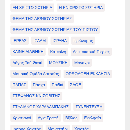
ΕΝ ΧΡΙΣΤΩ ΣΩΤΗΡΙΑ
Η ΕΝ ΧΡΙΣΤΩ ΣΩΤΗΡΙΑ
ΘΕΜΑ ΤΗΣ ΑΙΩΝΙΟΥ ΣΩΤΗΡΙΑΣ
ΘΕΜΑ ΤΗΣ ΑΙΩΝΙΟΥ ΣΩΤΗΡΙΑΣ ΤΟΥ ΠΙΣΤΟΥ
ΙΕΡΕΑΣ
ΙΣΛΑΜ
ΙΣΡΑΗΛ
Ιερώνυμος
ΚΑΙΝΗ ΔΙΑΘΗΚΗ
Κατερίνη
Λεπτοκαρυά Πιερίας
Λόγος Τού Θεού
ΜΟΥΣΙΚΗ
Μοναχοι
Μουσική Ομάδα Λατρείας
ΟΡΘΟΔΟΞΗ ΕΚΚΛΗΣΙΑ
ΠΑΠΑΣ
Πάσχα
Παιδιά
ΣΔΟΕ
ΣΤΕΦΑΝΟΣ ΚΝΙΣΟΒΙΤΗΣ
ΣΤΥΛΙΑΝΟΣ ΧΑΡΑΛΑΜΠΑΚΗΣ
ΣΥΝΕΝΤΕΥΞΗ
Χριστιανοί
Αγία Γραφή
Βίβλος
Εκκλησία
Ιησούς Χριστός
Μοναστήρι
Χριστός