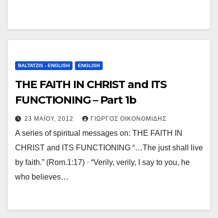
BALTATZIS - ENGLISH
ENGLISH
THE FAITH IN CHRIST and ITS
FUNCTIONING – Part 1b
23 ΜΑΪ́ΟΥ, 2012
ΓΙΏΡΓΟΣ ΟΙΚΟΝΟΜΊΔΗΣ
A series of spiritual messages on: THE FAITH IN
CHRIST and ITS FUNCTIONING “…The just shall live
by faith.” (Rom.1:17) · “Verily, verily, I say to you, he
who believes…