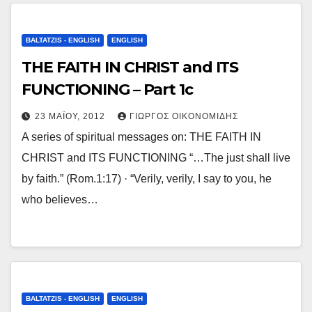
BALTATZIS - ENGLISH
ENGLISH
THE FAITH IN CHRIST and ITS
FUNCTIONING – Part 1c
23 ΜΑΪ́ΟΥ, 2012
ΓΙΏΡΓΟΣ ΟΙΚΟΝΟΜΊΔΗΣ
A series of spiritual messages on: THE FAITH IN
CHRIST and ITS FUNCTIONING “…The just shall live
by faith.” (Rom.1:17) · “Verily, verily, I say to you, he
who believes…
BALTATZIS - ENGLISH
ENGLISH