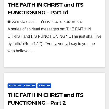
THE FAITH IN CHRIST and ITS
FUNCTIONING – Part 1d
23 ΜΑΪ́ΟΥ, 2012
ΓΙΏΡΓΟΣ ΟΙΚΟΝΟΜΊΔΗΣ
A series of spiritual messages on: THE FAITH IN
CHRIST and ITS FUNCTIONING “…The just shall live
by faith.” (Rom.1:17) · “Verily, verily, I say to you, he
who believes…
BALTATZIS - ENGLISH
ENGLISH
THE FAITH IN CHRIST and ITS
FUNCTIONING – Part 2