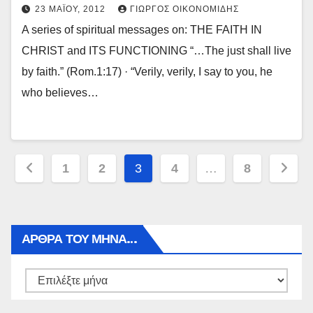
23 ΜΑΪ́ΟΥ, 2012
ΓΙΏΡΓΟΣ ΟΙΚΟΝΟΜΊΔΗΣ
A series of spiritual messages on: THE FAITH IN
CHRIST and ITS FUNCTIONING “…The just shall live
by faith.” (Rom.1:17) · “Verily, verily, I say to you, he
who believes…
Πλοήγηση
1
2
3
4
…
8
άρθρων
ΑΡΘΡΑ ΤΟΥ ΜΉΝΑ…
Αρθρα
του