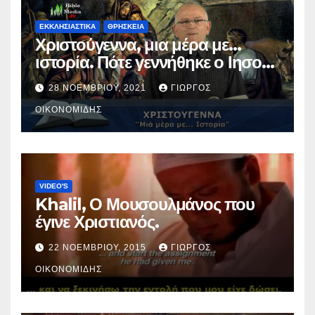
ΕΚΚΛΗΣΙΑΣΤΙΚΑ
ΘΡΗΣΚΕΙΑ
Χριστούγεννα, μια μέρα με…
ιστορία. Πότε γεννήθηκε ο Ιησούς
Χριστός; (Βίντεο).
28 ΝΟΕΜΒΡΊΟΥ, 2021
ΓΙΏΡΓΟΣ
ΟΙΚΟΝΟΜΊΔΗΣ
VIDEO'S
Khalil, Ο Μουσουλμάνος που
έγινε Χριστιανός.
22 ΝΟΕΜΒΡΊΟΥ, 2015
ΓΙΏΡΓΟΣ
ΟΙΚΟΝΟΜΊΔΗΣ