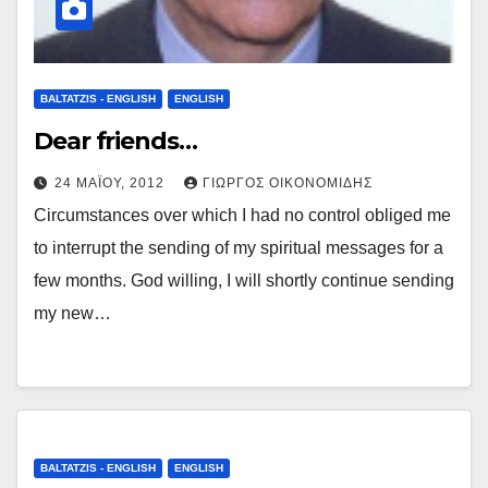
BALTATZIS - ENGLISH
ENGLISH
Dear friends…
24 ΜΑΪ́ΟΥ, 2012
ΓΙΏΡΓΟΣ ΟΙΚΟΝΟΜΊΔΗΣ
Circumstances over which I had no control obliged me
to interrupt the sending of my spiritual messages for a
few months. God willing, I will shortly continue sending
my new…
BALTATZIS - ENGLISH
ENGLISH