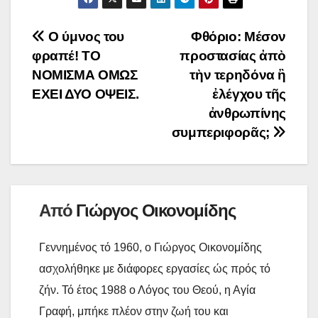
a
i
p
ι
b
t
i
n
y
ρ
Πλοήγηση
Ο ύμνος του
Φθόριο: Μέσον
o
e
l
t
L
α
φραπέ! ΤΟ
προστασίας ἀπὸ
o
r
άρθρων
i
σ
ΝΟΜΙΣΜΑ ΟΜΩΣ
τὴν τερηδόνα ἢ
k
n
τ
ΕΧΕΙ ΔΥΟ ΟΨΕΙΣ.
ἐλέγχου τῆς
k
ε
ἀνθρωπίνης
ί
συμπεριφορᾶς;
τ
ε
Από
Γιώργος Οικονομίδης
Γεννημένος τό 1960, ο Γιώργος Οικονομίδης
ασχολήθηκε με διάφορες εργασίες ώς πρός τό
ζήν. Τό έτος 1988 ο Λόγος του Θεού, η Αγία
Γραφή, μπήκε πλέον στην ζωή του και