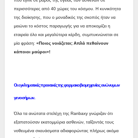
που έγινε σε βάρος της υγείας των ασθενών σε
περισσότερες από 40 χώρες του κόσμου. Η κυνικότητα
της διοίκησης, που ο μοναδικός της σκοπός ήταν να
μειώνει το κόστος παραγωγής για να αποκομίζει η
εταιρεία όλο και μεγαλύτερα κέρδη, συμπυκνώνεται σε
μία φράση:
«Ποιος νοιάζεται; Απλά πεθαίνουν
κάποιοι μαύροι»!
Οι εγκληματικές πρακτικές της φαρμακοβιομηχανίας ανώνυμων
γενοσήμων.
Όλα τα ανώτατα στελέχη της Ranbaxy γνώριζαν ότι
εξαπατούσαν εκατομμύρια ασθενών, ταΐζοντάς τους
νοθευμένα σκευάσματα αδιαφορώντας πλήρως ακόμα