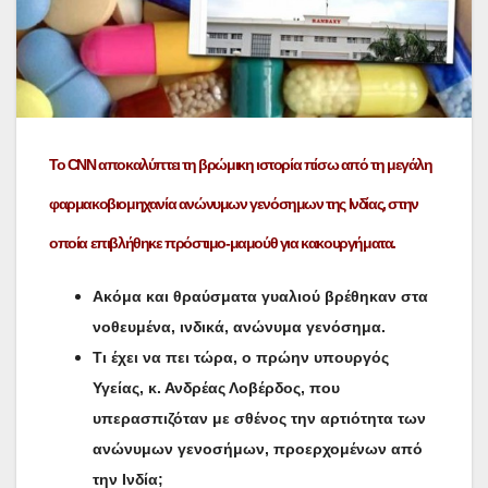
To CNN αποκαλύπτει τη βρώμικη ιστορία πίσω από τη μεγάλη
φαρμακοβιομηχανία ανώνυμων γενόσημων της Ινδίας, στην
οποία επιβλήθηκε πρόστιμο-μαμούθ για κακουργήματα.
Ακόμα και θραύσματα γυαλιού βρέθηκαν στα
νοθευμένα, ινδικά, ανώνυμα γενόσημα.
Τι έχει να πει τώρα, ο πρώην υπουργός
Υγείας, κ. Ανδρέας Λοβέρδος, που
υπερασπιζόταν με σθένος την αρτιότητα των
ανώνυμων γενοσήμων, προερχομένων από
την Ινδία;