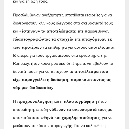
και για τη ζωή τους.
Προσλάμβαναν ανεξάρτητες υποτίθεται εταιρείες για να
διενεργήσουν κλινικούς ελέγχους στα σκευάσματά τους
και
«έστηναν» τα αποτελέσματα
: είτε παρενέβαιναν
πλαστογραφώντας τα στοιχεία
είτε
υπαγόρευαν εκ
των προτέρων
τα επιθυμητά για αυτούς αποτελέσματα.
Ιδιαίτερα για τους εργαζόμενους στα εργαστήρια της
Ranbaxy, ήταν κοινό μυστικό ότι έπρεπε να «βάλουν τα
δυνατά τους» για να πετύχουν
το αποτέλεσμα που
είχε παραγγείλει η διοίκηση
,
παρακάμπτοντας τις
νόμιμες διαδικασίες.
Η
προχρονολόγηση
και η
πλαστογράφηση
ήταν
απαραίτητη, επειδή
νόθευαν τα σκευάσματά τους
με
υποκατάστατα
φθηνά και χαμηλής ποιότητας
, για να
μειώσουν το κόστος παραγωγής. Για να καλυφθεί η