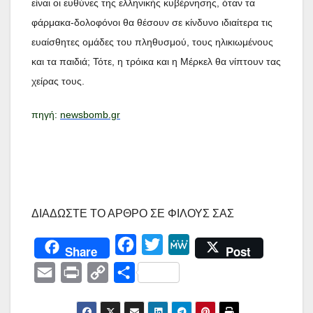
είναι οι ευθύνες της ελληνικής κυβέρνησης, όταν τα
φάρμακα-δολοφόνοι θα θέσουν σε κίνδυνο ιδιαίτερα τις
ευαίσθητες ομάδες του πληθυσμού, τους ηλικιωμένους
και τα παιδιά; Τότε, η τρόικα και η Μέρκελ θα νίπτουν τας
χείρας τους.
πηγή:
newsbomb.gr
ΔΙΑΔΩΣΤΕ ΤΟ ΑΡΘΡΟ ΣΕ ΦΙΛΟΥΣ ΣΑΣ
F
T
M
Share
Post
a
w
e
E
P
C
Μ
c
i
W
m
r
o
ο
e
t
e