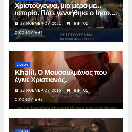
Χριστούγεννα, μια μέρα με…
ιστορία. Πότε γεννήθηκε ο Ιησούς
Χριστός; (Βίντεο).
28 ΝΟΕΜΒΡΊΟΥ, 2021
ΓΙΏΡΓΟΣ
ΟΙΚΟΝΟΜΊΔΗΣ
VIDEO'S
Khalil, Ο Μουσουλμάνος που
έγινε Χριστιανός.
22 ΝΟΕΜΒΡΊΟΥ, 2015
ΓΙΏΡΓΟΣ
ΟΙΚΟΝΟΜΊΔΗΣ
VIDEO'S