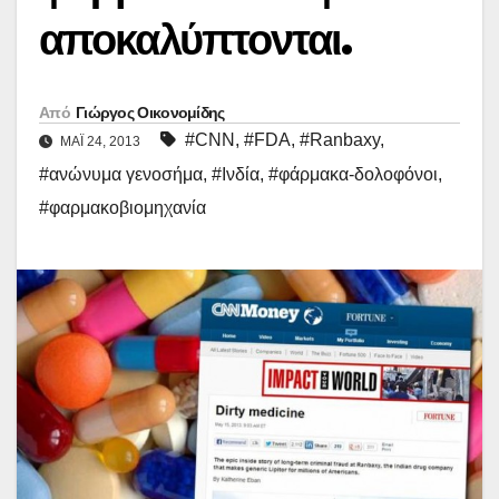
αποκαλύπτονται.
Από
Γιώργος Οικονομίδης
#CNN
,
#FDA
,
#Ranbaxy
,
ΜΑΪ́ 24, 2013
#ανώνυμα γενοσήμα
,
#Ινδία
,
#φάρμακα-δολοφόνοι
,
#φαρμακοβιομηχανία