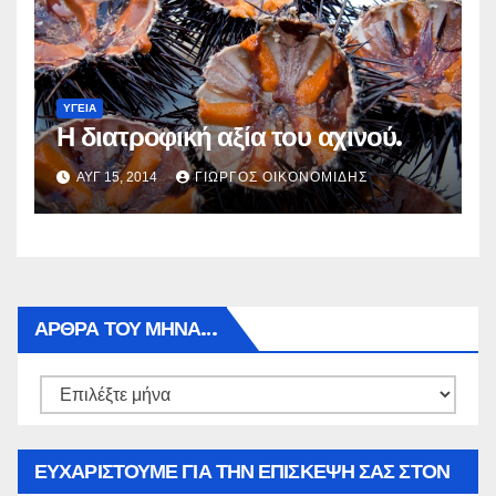
ΥΓΕΙΑ
Η διατροφική αξία του αχινού.
ΑΥΓ 15, 2014
ΓΙΏΡΓΟΣ ΟΙΚΟΝΟΜΊΔΗΣ
ΑΡΘΡΑ ΤΟΥ ΜΉΝΑ…
Αρθρα
του
μήνα…
ΕΥΧΑΡΙΣΤΟΥΜΕ ΓΙΑ ΤΗΝ ΕΠΙΣΚΕΨΗ ΣΑΣ ΣΤΟΝ