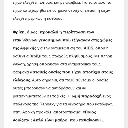
είχαν ελεγχθεί πλήρως και με ακρίβεια. Για τα υπόλοιπα
είχαν καταχωρηθεί επινοημένα στοιχεία, επειδή ή είχαν
ελεγχθεί μερικώς ή καθόλου.
Φρίκη, όμως, προκαλεί η περίπτωση των
επικίνδυνων γενοσήμων που εξήγαγαν στις χώρες
της Αφρικής
για την αντιμετώπιση του
AIDS
, όπου η
ασθένεια θερίζει τους φτωχούς πληθυσμούς. Με πλήρη
γνώση, χρησιμοποιούσαν στα αντιρετροϊικά τους
φάρμακα
ασταθείς ουσίες που είχαν αποτύχει στους
ελέγχους
. Αυτό σημαίνει, ότι πολύ σύντομα οι ουσίες
αυτές μπορούσαν να αντιδράσουν και να
μετασχηματιστούν σε
τοξικές
. Η
ωμή παραδοχή
ενός
στελέχους της Ranbaxy για τα γενόσημα που κατέληγαν
στην Αφρική προκαλεί αποτροπιασμό:
«Ποιος
νοιάζεται; Απλά είναι μαύροι που πεθαίνουν»…