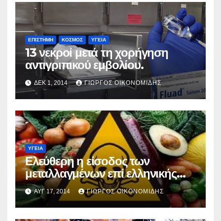
ΕΠΙΣΤΗΜΗ
ΚΟΣΜΟΣ
ΥΓΕΙΑ
13 νεκροί μετά τη χορήγηση
αντιγριπικού εμβολίου.
ΔΕΚ 1, 2014
ΓΙΏΡΓΟΣ ΟΙΚΟΝΟΜΊΔΗΣ
ΥΓΕΙΑ
Ελεύθερη η είσοδος των
μεταλλαγμένων επί ελληνικής
προεδρείας.
ΑΥΓ 17, 2014
ΓΙΏΡΓΟΣ ΟΙΚΟΝΟΜΊΔΗΣ