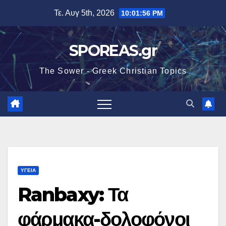
Μετάβαση
Τε. Αυγ 5th, 2026
10:01:57 PM
στο
περιεχόμενο
SPOREAS.gr
The Sower - Greek Christian Topics
ΥΓΕΙΑ
Ranbaxy: Τα
φάρμακα-δολοφόνοι