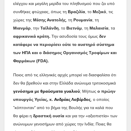
ελέγχου και μεγάλη μερίδα του πληθυσμού που ζει υπό
συνθήκες φτώχειας, όπως τη
Βραζιλία
, το
Μεξικό
, τις
χώρες της
Μέσης Ανατολής
, τη
Ρουμανία
, τη
Μιανμάρ
, την
Ταϊλάνδη
, το
Βιετνάμ
, τη
Μαλαισία
, τα
αφρικανικά κράτη.
Την ασυδοσία τους όμως
δεν
κατάφερε να περιορίσει ούτε το αυστηρό σύστημα
των ΗΠΑ και ο διάσημος Οργανισμός Τροφίμων και
Φαρμάκων (FDA).
Ποιος από τις ελληνικές αρχές μπορεί να διασφαλίσει ότι
δεν θα βρεθούν και στην Ελλάδα ανώνυμα τριτοκοσμικά
γενόσημα με θραύσματα γυαλιού
; Μήπως
ο πρώην
υπουργός Υγείας, κ.
Ανδρέας Λοβέρδος
, ο οποίος
"κόπτονταν" από το βήμα της Βουλής για τα καλά που
θα φέρει η
δραστική ουσία
και για την «αξιοπιστία» των
ανώνυμων γενοσήμων από χώρες την Ινδία; Ποιες θα