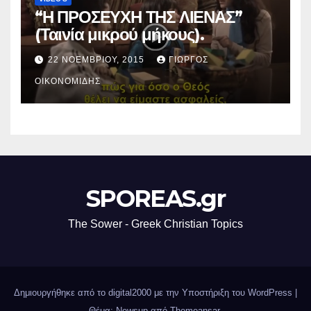
“Η ΠΡΟΣΕΥΧΗ ΤΗΣ ΛΙΕΝΑΣ”
(Ταινία μικρού μήκους).
22 ΝΟΕΜΒΡΊΟΥ, 2015
ΓΙΏΡΓΟΣ
ΟΙΚΟΝΟΜΊΔΗΣ
SPOREAS.gr
The Sower - Greek Christian Topics
Δημιουργήθηκε από το digital2000 με την Υποστήριξη του WordPress
|
Θέμα: Newsup από
Themeansar
.