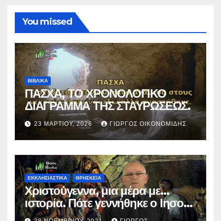
You missed
ΒΙΒΛΙΚΑ
ΠΑΣΧΑ, ΤΟ ΧΡΟΝΟΛΟΓΙΚΟ
ΔΙΑΓΡΑΜΜΑ ΤΗΣ ΣΤΑΥΡΩΣΕΩΣ.
23 ΜΑΡΤΊΟΥ, 2026
ΓΙΏΡΓΟΣ ΟΙΚΟΝΟΜΊΔΗΣ
ΕΚΚΛΗΣΙΑΣΤΙΚΑ
ΘΡΗΣΚΕΙΑ
Χριστούγεννα, μια μέρα με…
ιστορία. Πότε γεννήθηκε ο Ιησούς
Χριστός; (Βίντεο).