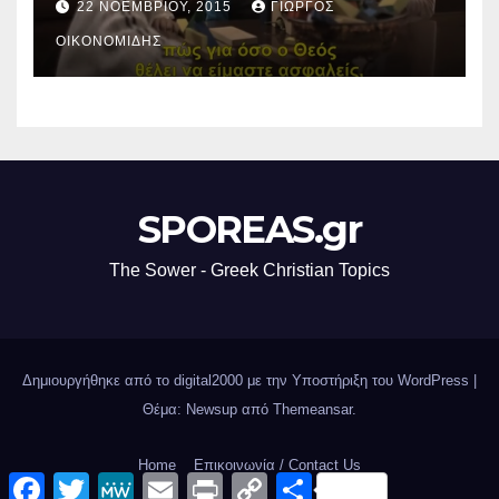
22 ΝΟΕΜΒΡΊΟΥ, 2015
ΓΙΏΡΓΟΣ
ΟΙΚΟΝΟΜΊΔΗΣ
SPOREAS.gr
The Sower - Greek Christian Topics
Δημιουργήθηκε από το digital2000 με την Υποστήριξη του WordPress
|
Θέμα: Newsup από
Themeansar
.
Home
Επικοινωνία / Contact Us
F
T
M
E
P
C
Μ
a
w
e
m
r
o
ο