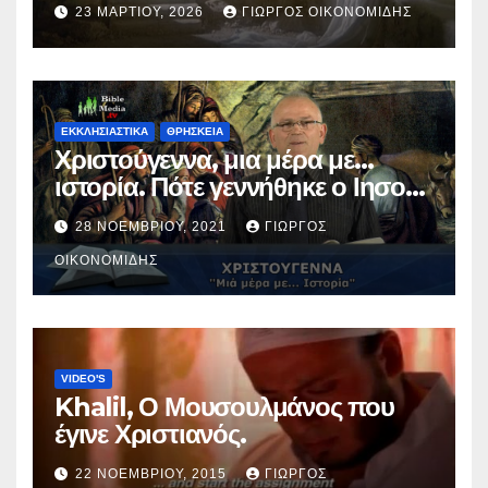
23 ΜΑΡΤΊΟΥ, 2026
ΓΙΏΡΓΟΣ ΟΙΚΟΝΟΜΊΔΗΣ
ΕΚΚΛΗΣΙΑΣΤΙΚΑ
ΘΡΗΣΚΕΙΑ
Χριστούγεννα, μια μέρα με…
ιστορία. Πότε γεννήθηκε ο Ιησούς
Χριστός; (Βίντεο).
28 ΝΟΕΜΒΡΊΟΥ, 2021
ΓΙΏΡΓΟΣ
ΟΙΚΟΝΟΜΊΔΗΣ
VIDEO'S
Khalil, Ο Μουσουλμάνος που
έγινε Χριστιανός.
22 ΝΟΕΜΒΡΊΟΥ, 2015
ΓΙΏΡΓΟΣ