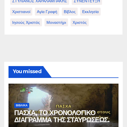
ΣΤΥΛΙΑΝΟΣ ΧΑΡΑΛΑΜΠΑΚΗΣ
ΣΥΝΕΝΤΕΥΞΗ
Χριστιανοί
Αγία Γραφή
Βίβλος
Εκκλησία
Ιησούς Χριστός
Μοναστήρι
Χριστός
You missed
ΒΙΒΛΙΚΑ
ΠΑΣΧΑ, ΤΟ ΧΡΟΝΟΛΟΓΙΚΟ
ΔΙΑΓΡΑΜΜΑ ΤΗΣ ΣΤΑΥΡΩΣΕΩΣ.