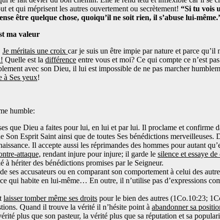
tout et qui méprisent les autres ouvertement ou secrètement!
“Si tu vois 
nse être quelque chose, quoiqu’il ne soit rien, il s’abuse lui-même.
est ma valeur
.
Je méritais une croix
car je suis un être impie par nature et parce qu’il
x!
Quelle est la
différence
entre vous et moi? Ce qui compte ce n’est p
ent avec son Dieu, il lui est impossible de ne pas marcher humblement 
e à Ses yeux
!
mme humble:
es que Dieu a faites pour lui, en lui et par lui. Il proclame et confirme
 de Son Esprit Saint ainsi que de toutes Ses bénédictions merveilleuses.
issance. Il accepte aussi les réprimandes des hommes pour autant qu’ell
ontre-attaque,
rendant injure pour injure; il garde le
silence et essaye de
 à hériter des bénédictions promises par le Seigneur.
 de ses accusateurs ou en comparant son comportement à celui des autr
de ce qui habite en lui-même… En outre, il n’utilise pas d’expressions co
et
laisser tomber même ses droits
pour le bien des autres (1Co.10:23; 1C
ions. Quand il trouve la vérité il n’hésite point à
abandonner sa positio
érité plus que son pasteur, la vérité plus que sa réputation et sa popula