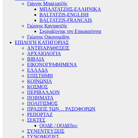
Γιάννης Μπαλτατζής
ΜΠΑΛΤΑΤΖΗΣ-ΕΛΛΗΝΙΚΑ
BALTATZIS-ENGLISH
BALTATZIS-FRANCAIS
Γιώργος Κανταρτζής
Σχολιάζοντας την Επικαιρότητα
Γιώργος Οικονομίδης
ΕΠΙΛΟΓΗ ΚΑΤΗΓΟΡΙΑΣ
ΑΝΤΙΠΑΡΑΘΕΣΕΙΣ
ΑΡΧΑΙΟΛΟΓΙΑ
ΒΙΒΛΙΑ
ΕΙΚΟΝΟΓΡΑΦΗΜΕΝΑ
ΕΛΛΑΔΑ
ΕΠΙΣΤΗΜΗ
ΚΟΙΝΩΝΙΑ
ΚΟΣΜΟΣ
ΠΕΡΙΒΑΛΛΟΝ
ΠΟΙΗΜΑΤΑ
ΠΟΛΙΤΙΣΜΟΣ
ΠΡΑΞΕΙΣ ΤΩΝ… ΡΑΣΟΦΟΡΩΝ
ΡΕΠΟΡΤΑΖ
ΣΕΚΤΕΣ
ΟΟΔΕ / ΟΟΔΕΐτες
ΣΥΝΕΝΤΕΥΞΕΙΣ
ΣΥΝΟΜΩΣΙΕΣ