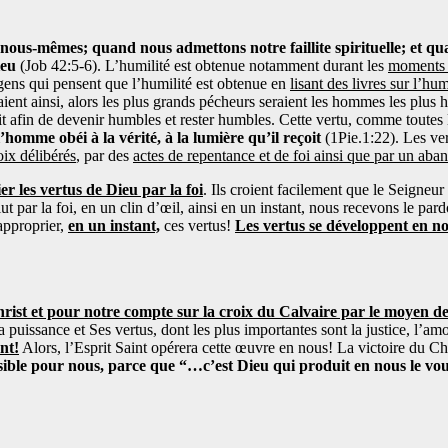
ous-mêmes; quand nous admettons notre faillite spirituelle; et qu
ieu
(Job 42:5-6). L’humilité est obtenue notamment durant les
moments d
 gens qui pensent que l’humilité est obtenue en
lisant des livres sur l’hum
taient ainsi, alors les plus grands pécheurs seraient les hommes les plus 
it afin de devenir humbles et rester humbles. Cette vertu, comme toutes l
homme obéi à la vérité, à la lumière qu’il reçoit
(1Pie.1:22). Les ve
ix délibérés
, par des
actes de repentance et de foi ainsi que par un ab
er les vertus de Dieu par la foi
. Ils croient facilement que le Seigneu
t par la foi, en un clin d’œil, ainsi en un instant, nous recevons le pa
approprier,
en un instant,
ces vertus!
Les vertus se développent en no
ist et pour notre compte sur la croix du Calvaire par le moyen de 
sa puissance et Ses vertus, dont les plus importantes sont la justice, l’am
nt!
Alors, l’Esprit Saint opérera cette œuvre en nous! La victoire du Ch
ssible pour nous, parce que “…c’est Dieu qui produit en nous le voulo