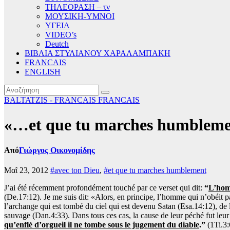
ΤΗΛΕΟΡΑΣΗ – τν
ΜΟΥΣΙΚΗ-ΥΜΝΟΙ
ΥΓΕΙΑ
VIDEO’s
Deutch
ΒΙΒΛΙΑ ΣΤΥΛΙΑΝΟΥ ΧΑΡΑΛΑΜΠΑΚΗ
FRANCAIS
ENGLISH
BALTATZIS - FRANCAIS
FRANCAIS
«…et que tu marches humblemen
Από
Γιώργος Οικονομίδης
Μαΐ 23, 2012
#avec ton Dieu
,
#et que tu marches humblement
J’ai été récemment profondément touché par ce verset qui dit:
“
L’homm
(De.17:12). Je me suis dit: «Alors, en principe, l’homme qui n’obéit pa
l’archange qui est tombé du ciel qui est devenu Satan (Esa.14:12), de
sauvage (Dan.4:33). Dans tous ces cas, la cause de leur péché fut leur 
qu’enflé d’orgueil il ne tombe sous le jugement du diable
.”
(1Ti.3: