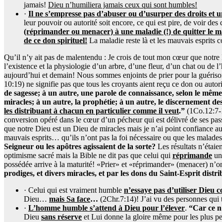
jamais!
Dieu n’humiliera jamais ceux qui sont humbles!
·
Il ne s’empresse pas d’abuser ou d’usurper des droits et u
leur pouvoir ou autorité soit encore, ce qui est pire, de voir de
(réprimander ou menacer) à une maladie (!) de quitter le mal
de ce don spirituel!
La maladie reste là et les mauvais esprits 
Qu’il n’y ait pas de malentendu : Je crois de tout mon cœur que notre 
l’existence et la physiologie d’un arbre, d’une fleur, d’un chat ou de 
aujourd’hui et demain! Nous sommes enjoints de prier pour la guérison
10:19) ne signifie pas que tous les croyants aient reçu ce don ou autor
de sagesse; à un autre, une parole de connaissance, selon le même 
miracles; à un autre, la prophétie; à un autre, le discernement des
les distribuant à chacun en particulier comme il veut
.”
(1Co.12:7-1
conversion opéré dans le cœur d’un pécheur qui est délivré de ses passi
que notre Dieu est un Dieu de miracles mais je n’ai point confiance au
mauvais esprits… qu’ils n’ont pas la foi nécessaire ou que les malades 
Seigneur ou les apôtres agissaient de la sorte?
Les résultats n’étaie
optimisme sacré mais la Bible ne dit pas que celui qui
réprimande
une
possédée arrive à la maturité! «Prier» et «réprimander» (menacer) n’o
prodiges, et divers miracles, et par les dons du Saint-Esprit distr
· Celui qui est vraiment humble
n’essaye pas d’utiliser Dieu 
Dieu…
mais Sa face
…
(2Chr.7:14)! J’ai vu des personnes qui
·
L’homme humble s’attend à Dieu pour l’élever
.
“Car ce n
Dieu
sans réserve
et Lui donne la gloire même pour les plus pe