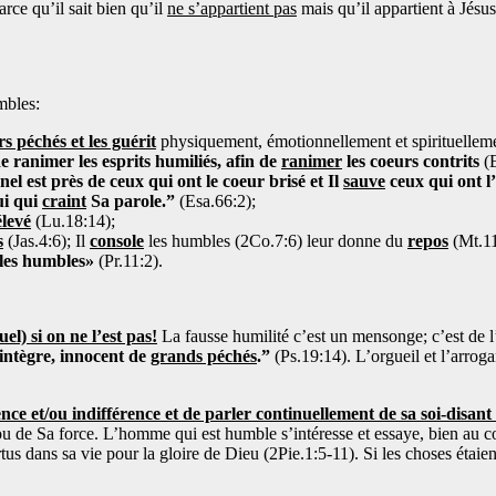
ce qu’il sait bien qu’il
ne s’appartient pas
mais qu’il appartient à Jésus
mbles:
s péchés et les guérit
physiquement, émotionnellement et spirituelleme
de ranimer les esprits humiliés, afin de
ranimer
les coeurs contrits
(E
el est près de ceux qui ont le coeur brisé et Il
sauve
ceux qui ont l
ui qui
craint
Sa parole.”
(Esa.66:2);
élevé
(Lu.18:14);
s
(Jas.4:6); Il
console
les humbles (2Co.7:6) leur donne du
repos
(Mt.11
 les humbles»
(Pr.11:2).
l) si on ne l’est pas!
La fausse humilité c’est un mensonge; c’est de l
 intègre, innocent de
grands péchés
.”
(Ps.19:14). L’orgueil et l’arrog
gence et/ou indifférence et de parler continuellement de sa soi-disa
u de Sa force. L’homme qui est humble s’intéresse et essaye, bien au con
us dans sa vie pour la gloire de Dieu (2Pie.1:5-11). Si les choses étaient d