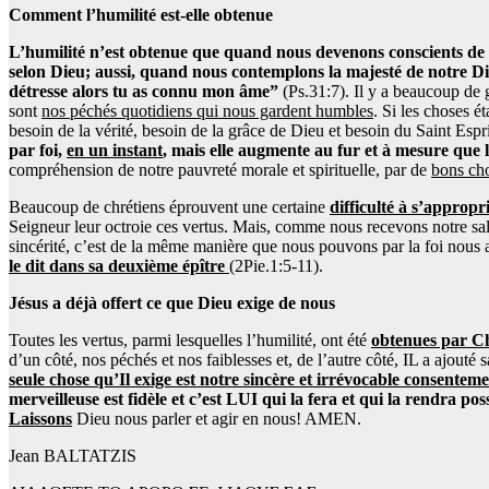
Comment l’humilité est-elle obtenue
L’humilité n’est obtenue que quand nous devenons conscients de n
selon Dieu; aussi, quand nous contemplons la majesté de notre D
détresse alors tu as connu mon âme”
(Ps.31:7). Il y a beaucoup de
sont
nos péchés quotidiens qui nous gardent humbles
. Si les choses é
besoin de la vérité, besoin de la grâce de Dieu et besoin du Saint Espr
par foi,
en un instant
, mais elle
augmente au fur et à mesure que l’
compréhension de notre pauvreté morale et spirituelle, par de
bons cho
Beaucoup de chrétiens éprouvent une certaine
difficulté à s’appropri
Seigneur leur octroie ces vertus. Mais, comme nous recevons notre salu
sincérité, c’est de la même manière que nous pouvons par la foi nous 
le dit dans sa deuxième épître
(2Pie.1:5-11).
Jésus a déjà offert ce que Dieu exige de nous
Toutes les vertus, parmi lesquelles l’humilité, ont été
obtenues par Chr
d’un côté, nos péchés et nos faiblesses et, de l’autre côté, IL a ajouté 
seule chose qu’Il exige est notre sincère et irrévocable consenteme
merveilleuse est fidèle et c’est LUI qui la fera et qui la rendra po
Laissons
Dieu nous parler et agir en nous! AMEN.
Jean BALTATZIS