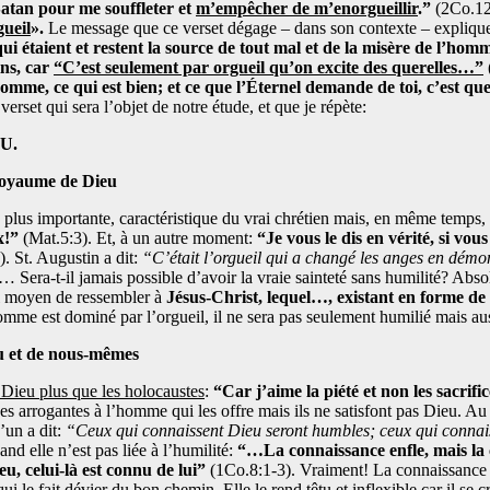
Satan pour me souffleter et
m’empêcher de m’enorgueillir
.”
(2Co.12:
gueil
».
Le message que ce verset dégage – dans son contexte – explique 
qui étaient et restent la source de tout mal et de la misère de l’hom
ins, car
“C’est seulement par orgueil qu’on excite des querelles…”
homme, ce qui est bien; et ce que l’Éternel demande de toi, c’est que
 verset qui sera l’objet de notre étude, et que je répète:
U.
royaume de Dieu
lus importante, caractéristique du vrai chrétien mais, en même temps, l
x!”
(Mat.5:3). Et, à un autre moment:
“Je vous le dis en vérité, si vo
. St. Augustin a dit:
“C’était l’orgueil qui a changé les anges en démo
… Sera-t-il jamais possible d’avoir la vraie sainteté sans humilité? Abs
ul moyen de ressembler à
Jésus-Christ, lequel…, existant en forme d
omme est dominé par l’orgueil, il ne sera pas seulement humilié mais aus
eu et de nous-mêmes
Dieu plus que les holocaustes
:
“Car j’aime la piété et non les sacrifi
ées arrogantes à l’homme qui les offre mais ils ne satisfont pas Dieu. Au
’un a dit:
“Ceux qui connaissent Dieu seront humbles; ceux qui connais
nd elle n’est pas liée à l’humilité:
“…La connaissance enfle, mais la ch
, celui-là est connu de lui”
(1Co.8:1-3). Vraiment! La connaissance p
i le fait dévier du bon chemin. Elle le rend têtu et inflexible car il se