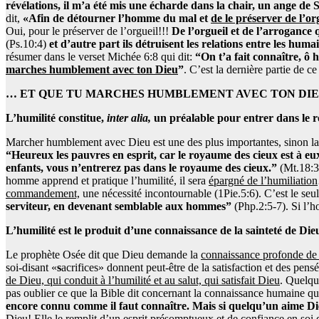
révélations, il m’a été mis une écharde dans la chair, un ange de 
dit,
«Afin de détourner l’homme du mal et
de le préserver de l’or
Oui, pour le préserver de l’orgueil!!!
De l’orgueil et de l’arrogance 
(Ps.10:4)
et d’autre part ils détruisent les relations entre les huma
résumer dans le verset Michée 6:8 qui dit:
“On t’a fait connaître, ô 
marches humblement avec ton Dieu
”
. C’est la dernière partie de ce
… ET QUE TU MARCHES HUMBLEMENT AVEC TON DIE
L’humilité constitue,
inter alia,
un préalable pour entrer dans le 
Marcher humblement avec Dieu est une des plus importantes, sinon la p
“Heureux les pauvres en esprit, car le royaume des cieux est à eu
enfants, vous n’entrerez pas dans le royaume des cieux.”
(Mt.18:3)
homme apprend et pratique l’humilité, il sera
épargné de l’humiliation
commandement,
une nécessité incontournable (1Pie.5:6). C’est le se
serviteur, en devenant semblable aux hommes”
(Php.2:5-7). Si l’h
L’humilité est le produit d’une connaissance de la sainteté de Di
Le prophète Osée dit que Dieu demande la
connaissance profonde de 
soi-disant «
s
acrifices» donnent peut-être de la satisfaction et des pens
de Dieu, qui conduit à l’humilité et au salut, qui satisfait Dieu
. Quelqu
pas oublier ce que la Bible dit concernant la connaissance humaine qua
encore connu comme il faut connaître. Mais si quelqu’un aime Dieu
Dieu! Elle le remplit d’un esprit présomptueux et de confiance en soi qu