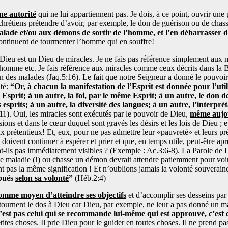
ne autorité
qui ne lui appartiennent pas. Je dois, à ce point, ouvrir une 
s chrétiens prétendre d’avoir, par exemple, le don de guérison ou de chass
ade et/ou aux démons de sortir de l’homme, et l’en débarrasser défi
continuent de tourmenter l’homme qui en souffre!
Dieu est un Dieu de miracles. Je ne fais pas référence simplement aux m
l’homme etc. Je fais référence aux miracles comme ceux décrits dans la B
 des malades (Jaq.5:16). Le fait que notre Seigneur a donné le pouvoir
ité:
“Or, à chacun la manifestation de l’Esprit est donnée pour l’uti
Esprit; à un autre, la foi, par le même Esprit; à un autre, le don 
 esprits; à un autre, la diversité des langues; à un autre, l’interpr
1). Oui, les miracles sont exécutés par le pouvoir de Dieu,
même aujo
ons et dans le cœur duquel sont gravés les désirs et les lois de Dieu ; et
x prétentieux! Et, eux, pour ne pas admettre leur «pauvreté» et leurs p
doivent continuer à espérer et prier et que, en temps utile, peut-être ap
nt-ils pas immédiatement visibles ? (Exemple : Ac.3:6-8). La Parole de D
 maladie (!) ou chasse un démon devrait attendre patiemment pour voir 
nt pas la même signification ! Et n’oublions jamais la volonté souverai
ibués
selon sa volonté
”
(Héb.2:4)
comme moyen d’atteindre ses objectifs
et d’accomplir ses desseins par
 tournent le dos à Dieu car Dieu, par exemple, ne leur a pas donné un 
’est pas celui qui se recommande lui-même qui est approuvé, c’est
tites choses.
Il prie Dieu pour le guider en toutes choses
. Il ne prend p