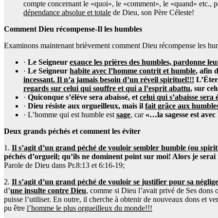
compte concernant le «quoi», le «comment», le «quand» etc., par
dépendance absolue et totale
de Dieu, son Père Céleste!
Comment Dieu récompense-Il les humbles
Examinons maintenant brièvement comment Dieu récompense les hu
·
Le Seigneur
exauce les prières des humbles, pardonne leur
·
Le Seigneur
habite avec l’homme contrit et humble
, afin 
incessant. Il n’a jamais besoin d’un réveil spirituel!!!
L’Étern
regards sur celui qui souffre et qui a l’esprit abattu
, sur cel
·
Quiconque s’élève sera abaissé, et
celui qui s’abaisse sera 
·
Dieu résiste aux orgueilleux, mais il
fait grâce aux humble
· L’homme qui est humble est
sage
, car
«…la sagesse est avec
Deux grands péchés et comment les éviter
1.
Il s’agit d’un grand péché de vouloir sembler humble (ou spiritue
péchés d’orgueil; qu’ils ne dominent point sur moi! Alors je serai
Parole de Dieu dans Pr.8:13 et 6:16-19;
2.
Il s’agit d’un grand péché de vouloir se justifier pour sa négli
d’
une insulte contre Dieu
, comme si Dieu l’avait privé de Ses dons o
puisse l’utiliser. En outre, il cherche à obtenir de nouveaux dons et vert
pu être
l’homme le plus orgueilleux du monde!!!