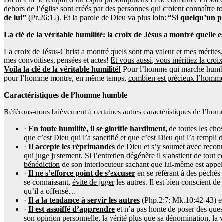
dehors de l’église sont créés par des personnes qui croient connaître 
de lui”
(Pr.26:12). Et la parole de Dieu va plus loin:
“Si quelqu’un pe
La clé de la véritable humilité: la croix de Jésus a montré quelle 
La croix de Jésus-Christ a montré quels sont ma valeur et mes mérites
mes convoitises, pensées et actes!
Et vous aussi
, vous méritiez la croi
Voila la clé de la véritable humilité!
Pour l’homme qui marche humblem
pour l’homme montre, en même temps,
combien est précieux l’homm
Caractéristiques de l’homme humble
Référons-nous brièvement à certaines autres caractéristiques de l’ho
·
En toute humilité, il se glorifie hardiment,
de toutes les chos
que c’est Dieu qui l’a sanctifié et que c’est Dieu qui l’a rempli
·
Il
accepte les réprimandes
de Dieu et s’y soumet avec reconna
qui juge justement
. Si l’entretien dégénère il s’abstient de tout
c
bénédiction
de son interlocuteur sachant que lui-même est appelé
·
Il ne s’efforce point de s’excuser
en se référant à des péchés
se connaissant,
évite de juger
les autres. Il est bien conscient 
qu’il a offensé…
·
Il a la tendance à servir les autres
(Php.2:7; Mk.10:42-43) 
·
Il est assoiffé d’apprendre
et n’a pas honte de poser des quest
son opinion personnelle, la vérité plus que sa dénomination, la v