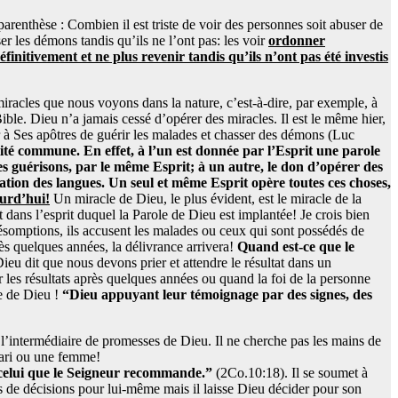
parenthèse : Combien il est triste de voir des personnes soit abuser de
er les démons tandis qu’ils ne l’ont pas: les voir
ordonner
nitivement et ne plus revenir tandis qu’ils n’ont pas été investis
iracles que nous voyons dans la nature, c’est-à-dire, par exemple, à
ible. Dieu n’a jamais cessé d’opérer des miracles. Il est le même hier,
 à Ses apôtres de guérir les malades et chasser des démons (Luc
lité commune. En effet, à l’un est donnée par l’Esprit une parole
des guérisons, par le même Esprit; à un autre, le don d’opérer des
étation des langues. Un seul et même Esprit opère toutes ces choses,
urd’hui!
Un miracle de Dieu, le plus évident, est le miracle de la
 dans l’esprit duquel la Parole de Dieu est implantée! Je crois bien
résomptions, ils accusent les malades ou ceux qui sont possédés de
rès quelques années, la délivrance arrivera!
Quand est-ce que le
ieu dit que nous devons prier et attendre le résultat dans un
les résultats après quelques années ou quand la foi de la personne
ne de Dieu !
“Dieu appuyant leur témoignage par des signes, des
 l’intermédiaire de promesses de Dieu. Il ne cherche pas les mains de
mari ou une femme!
 celui que le Seigneur recommande.”
(2Co.10:18). Il se soumet à
as de décisions pour lui-même mais il laisse Dieu décider pour son