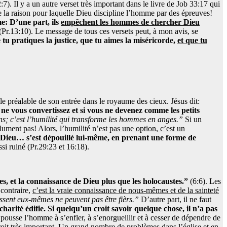
7). Il y a un autre verset très important dans le livre de Job 33:17 qui
la raison pour laquelle Dieu discipline l’homme par des épreuves!
me: D’une part, ils
empêchent les hommes de chercher Dieu
(Pr.13:10). Le message de tous ces versets peut, à mon avis, se
 tu pratiques la justice, que tu aimes la miséricorde,
et que tu
e préalable de son entrée dans le royaume des cieux. Jésus dit:
us ne vous convertissez et si vous ne devenez comme les petits
ns; c’est l’humilité qui transforme les hommes en anges.”
Si un
olument pas! Alors, l’humilité n’est
pas une option, c’est un
e Dieu… s’est dépouillé lui-même, en prenant une forme de
si ruiné (Pr.29:23 et 16:18).
ces, et la connaissance de Dieu plus que les holocaustes.”
(6:6). Les
 contraire,
c’est la vraie connaissance de nous-mêmes et de la sainteté
sent eux-mêmes ne peuvent pas être fièrs.”
D’autre part, il ne faut
arité édifie. Si quelqu’un croit savoir quelque chose, il n’a pas
ousse l’homme à s’enfler, à s’enorgueillir et à cesser de dépendre de
 croit très important. Un grand nombre de problèmes dans l’église et en