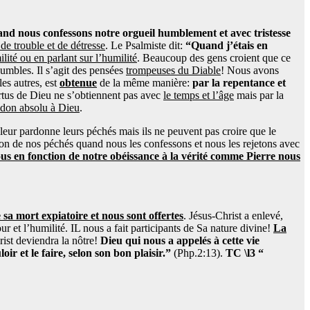
and nous confessons notre orgueil humblement et avec tristesse
e trouble et de détresse
. Le Psalmiste dit:
“Quand j’étais en
ilité ou en parlant sur l’humilité
. Beaucoup des gens croient que ce
humbles. Il s’agit des pensées
trompeuses du Diable
! Nous avons
es autres, est
obtenue
de la même manière:
par la repentance et
rtus de Dieu ne s’obtiennent pas avec
le temps et l’âge
mais par la
andon absolu à Dieu
.
r leur pardonne leurs péchés mais ils ne peuvent pas croire que le
rdon de nos péchés quand nous les confessons et nous les rejetons avec
us en fonction de notre obéissance à la vérité comme Pierre nous
sa mort expiatoire et nous sont offertes
. Jésus-Christ a enlevé,
our et l’humilité. IL nous a fait participants de Sa nature divine!
La
rist deviendra la nôtre!
Dieu qui nous a appelés à cette vie
ir et le faire, selon son bon plaisir.”
(Php.2:13).
TC \l3 “