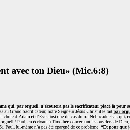
t avec ton Dieu» (Mic.6:8)
e qui, par orgueil, n’écoutera pas le sacrificateur
placé là pour 
s au Grand Sacrificateur, notre Seigneur Jésus-Christ,il le fait
par orgu
 la chute d’Adam et d’Ève ainsi que du cas du roi Nebucadnetsar, qui, 
orgueil ! Paul, en écrivant à Timothée concernant les ouvriers de Dieu, 
6). Paul, lui-même n’a pas été épargné de ce problème:
“Et pour que je