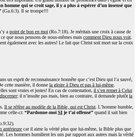
un homme qui se croit sage, il y a plus à espérer d’un insensé que
”
(Ga.6:3). Il se trompe!!!
 n’y a
point de bon en moi
(Ro.7:18). Je méritais une croix à cause de
as ce que nous pensons de nous-mêmes mais
comment Dieu nous voit
.
également avec les autres! Le fait que Christ soit mort sur la croix
 dans un esprit de reconnaissance honnête que c’est Dieu qui l’a sauvé,
 De cette manière, il donne
la gloire à Dieu et pas à lui-même
.
es sont vraies et justes! En cas de contestation,
il s’en remet à Celui
 discerner
; il n’insulte pas mais, bien au contraire, il demande plutôt
la
es.
Il se réfère au modèle de la Bible, qui est Christ
. L’homme humble,
mme celle-ci:
“Pardonne-moi
SI
je t’ai offensé”
quand il sait bien
o.9:32).
n antérieure
car il aime la vérité plus que lui-même, la Bible plus que
rité. Les hommes humilient les uns par rapport aux autres mais la vérité