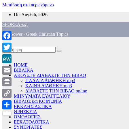
Μετάβαση στο περιεχόμενο
Πε. Αυγ 6th, 2026
SPOREAS.gr
The Sower - Greek Christian Topics
Facebook
Twitter
HOME
MeWe
ΒΙΒΛΙΚΑ
ΑΚΟΥΣΤΕ-ΔΙΑΒΑΣΤΕ ΤΗΝ ΒΙΒΛΟ
Email
ΠΑΛΑΙΑ ΔΙΑΘΗΚΗ mp3
ΚΑΙΝΗ ΔΙΑΘΗΚΗ mp3
Print
ΔΙΑΒΑΣΤΕ ΤΗΝ ΒΙΒΛΟ online
ΜΗΝΥΜΑΤΑ ΕΥΑΓΓΕΛΙΟΥ
ΒΙΒΛΟΣ και ΚΟΙΝΩΝΙΑ
Copy
ΕΚΚΛΗΣΙΑΣΤΙΚΑ
Link
ΘΡΗΣΚΕΙΑ
Μοιραστείτε
ΟΜΟΛΟΓΙΕΣ
ΕΣΧΑΤΟΛΟΓΙΚΑ
ΣΥΝΕΡΓΑΤΕΣ