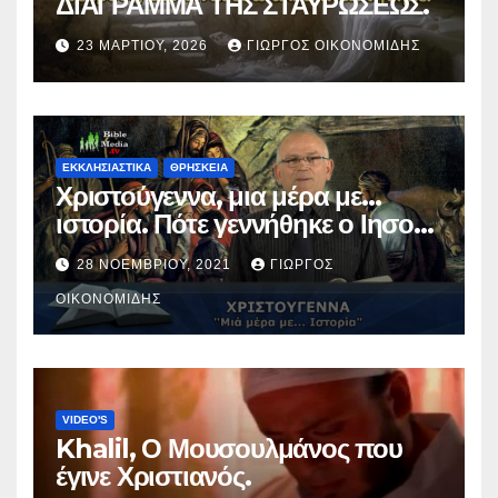
ΔΙΑΓΡΑΜΜΑ ΤΗΣ ΣΤΑΥΡΩΣΕΩΣ.
23 ΜΑΡΤΊΟΥ, 2026
ΓΙΏΡΓΟΣ ΟΙΚΟΝΟΜΊΔΗΣ
ΕΚΚΛΗΣΙΑΣΤΙΚΑ
ΘΡΗΣΚΕΙΑ
Χριστούγεννα, μια μέρα με…
ιστορία. Πότε γεννήθηκε ο Ιησούς
Χριστός; (Βίντεο).
28 ΝΟΕΜΒΡΊΟΥ, 2021
ΓΙΏΡΓΟΣ
ΟΙΚΟΝΟΜΊΔΗΣ
VIDEO'S
Khalil, Ο Μουσουλμάνος που
έγινε Χριστιανός.