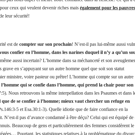
 pour ceux qui veulent devenir riches mais
également pour les pauvre
e leur sécurité!
rité est de
compter sur son prochain
! N’est-il pas lui-même aussi vul
vous confier en l’homme, dans les narines duquel il n’y a qu’un sou
ui-même aussi incertain? L’homme dans sa méchanceté et son aveuglemen
s grave en s’appuyant sur un autre homme quel que soit son statut
ier ministre, voire pasteur ou prêtre! L’homme qui compte sur un autre
it l’homme qui se confie dans l’homme, qui prend la chair pour son
7:5). Nous retrouvons la même interpellation dans les Psaumes et dans le
 que de se confier à l’homme; mieux vaut chercher un refuge en
s.146:3-5 et Esa.30:1-3). Quelle idiotie que de faire confiance en la
. N’est-il pas d’avance condamné à être déçu? Celui qui est équipé de 
nnuis. Beaucoup de gens et particulièrement des femmes considèrent le
tégées… Pourtant, les statistiques relatives à la problématique du divorc