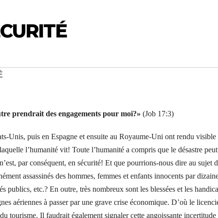
ÉCURITÉ
É
utre prendrait des engagements pour moi?»
(Job 17:3)
ats-Unis, puis en Espagne et ensuite au Royaume-Uni ont rendu visible
 laquelle l’humanité vit! Toute l’humanité a compris que le désastre peut
 n’est, par conséquent, en sécurité! Et que pourrions-nous dire au sujet 
pinément assassinés des hommes, femmes et enfants innocents par dizaine
 publics, etc.? En outre, très nombreux sont les blessées et les handic
lignes aériennes à passer par une grave crise économique. D’où le licenc
 du tourisme. Il faudrait également signaler cette angoissante incertitude