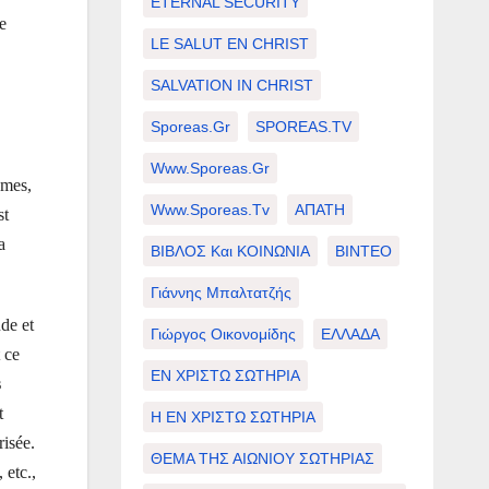
ETERNAL SECURITY
de
LE SALUT EN CHRIST
SALVATION IN CHRIST
Sporeas.gr
SPOREAS.TV
Www.sporeas.gr
ymes,
Www.sporeas.tv
ΑΠΑΤΗ
st
a
ΒΙΒΛΟΣ Και ΚΟΙΝΩΝΙΑ
ΒΙΝΤΕΟ
Γιάννης Μπαλτατζής
de et
Γιώργος Οικονομίδης
ΕΛΛΑΔΑ
 ce
ΕΝ ΧΡΙΣΤΩ ΣΩΤΗΡΙΑ
s
t
Η ΕΝ ΧΡΙΣΤΩ ΣΩΤΗΡΙΑ
risée.
ΘΕΜΑ ΤΗΣ ΑΙΩΝΙΟΥ ΣΩΤΗΡΙΑΣ
 etc.,