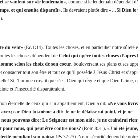
et se vantent sur «le lendemain»
, comme si le lendemain dépendait d
mps, et qui ensuite disparaît».
Ils devraient plutôt dire
«…Si Dieu le 
).
ite du vent»
(Ec.1:14). Toutes les choses, et en particulier notre sûreté e
toutes les choses dépendent de
Celui qui opère toutes choses d’après 
omme selon les choix de son coeur
, bouleversant ses plans et ses appu
 consacrer tout son être et tout ce qu’il possède à Jésus-Christ et s’app
nelle! Si l’homme croyait que c’est Dieu qui règne et que Dieu l’aime, q
inte et l’insécurité disparaîtraient.
tion éternelle de ceux qui Lui appartiennent. Dieu a dit:
«Ne vous livre
s avez; car Dieu lui-même a dit:
Je ne te délaisserai point, et je ne
nous pouvons dire: Le Seigneur est mon aide, je ne craindrai rien
st pour nous, qui peut être contre nous?
(Rom.8:31).
«J’ai été jeune,
ostérité mendiant son pain.»
(Ps.37:25). Notre sécurité dépend de notre