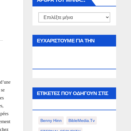
ΑΡΘΡΑ ΤΟΥ ΜΉΝΑ…
Αρθρα
του
μήνα…
ΕΥΧΑΡΙΣΤΟΥΜΕ ΓΙΑ ΤΗΝ
ΕΠΙΣΚΕΨΗ ΣΑΣ ΣΤΟΝ
WWW.SPOREAS.GR
 d’une
 se
ΕΤΙΚΈΤΕΣ ΠΟΥ ΟΔΗΓΟΎΝ ΣΤΙΣ
des
ΠΑΡΑΚΆΤΩ ΕΠΙΛΟΓΈΣ ΣΑΣ.
s,
apées
Benny Hinn
BibleMedia.tv
iement
 chez