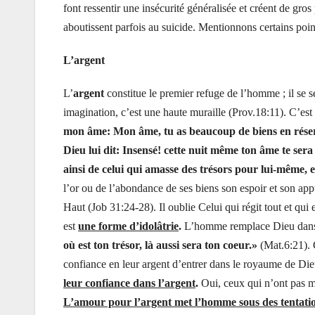
font ressentir une insécurité généralisée et créent de g
aboutissent parfois au suicide. Mentionnons certains po
L’argent
L’
argent
constitue le premier refuge de l’homme ; il se se
imagination, c’est une haute muraille (Prov.18:11). C’est 
mon âme: Mon âme, tu as beaucoup de biens en réserve
Dieu lui dit: Insensé! cette nuit même ton âme te sera 
ainsi de celui qui amasse des trésors pour lui-même, e
l’or ou de l’abondance de ses biens son espoir et son a
Haut (Job 31:24-28). Il oublie Celui qui régit tout et qui
est
une forme d’idolâtrie
.
L’homme remplace Dieu dans s
où est ton trésor, là aussi sera ton coeur.»
(Mat.6:21). C
confiance en leur argent d’entrer dans le royaume de Di
leur confiance dans l’argent
.
Oui, ceux qui n’ont pas m
L’amour pour l’argent met l’homme sous des tentati