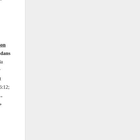
son
 dans
la
r
t
6:12;
…
»