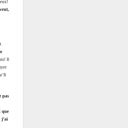
’eux!
veut,
t
le
is! Il
uyer
u’Il
z pas
; que
 j’ai