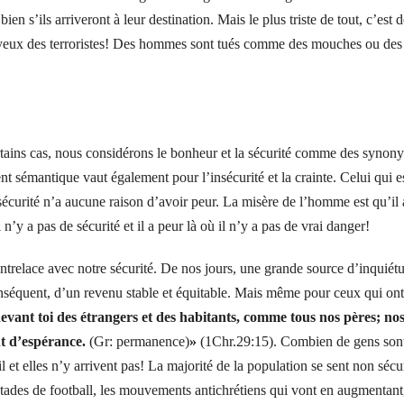
en s’ils arriveront à leur destination. Mais le plus triste de tout, c’est 
x yeux des terroristes! Des hommes sont tués comme des mouches ou des
ertains cas, nous considérons le bonheur et la sécurité comme des synon
 sémantique vaut également pour l’insécurité et la crainte. Celui qui e
n sécurité n’a aucune raison d’avoir peur. La misère de l’homme est qu’il 
 n’y a pas de sécurité et il a peur là où il n’y a pas de vrai danger!
trelace avec notre sécurité. De nos jours, une grande source d’inquiétu
conséquent, d’un revenu stable et équitable. Mais même pour ceux qui ont
ant toi des étrangers et des habitants, comme tous nos pères; no
nt d’espérance.
(Gr: permanence)
»
(1Chr.29:15).
Combien de gens son
 et elles n’y arrivent pas! La majorité de la population se sent non sécu
stades de football, les mouvements antichrétiens qui vont en augmentant,