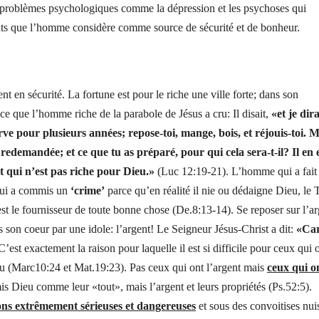
ros problèmes psychologiques comme la dépression et les psychoses qui
ints que l’homme considère comme source de sécurité et de bonheur.
nt en sécurité.
La fortune est pour le riche une ville forte; dans son
ce que l’homme riche de la parabole de Jésus a cru: Il disait,
«et je dira
 pour plusieurs années; repose-toi, mange, bois, et réjouis-toi. M
redemandée; et ce que tu as préparé, pour qui cela sera-t-il? Il en 
t qui n’est pas riche pour Dieu.»
(Luc 12:19-21). L’homme qui a fait
ppui a commis un
‘crime’
parce qu’en réalité il nie ou dédaigne Dieu, le 
 est le fournisseur de toute bonne chose (De.8:13-14). Se reposer sur l’a
on coeur par une idole: l’argent! Le Seigneur Jésus-Christ a dit:
«Car
’est exactement la raison pour laquelle il est si difficile pour ceux qui 
eu (Marc10:24 et Mat.19:23). Pas ceux qui ont l’argent mais
ceux qui o
is Dieu comme leur «tout», mais l’argent et leurs propriétés (Ps.52:5).
ons extrêmement sérieuses et dangereuses
et sous des convoitises nuis