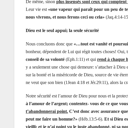
De même, sinon
plus insensés sont ceux qui comptent 
Leur vie est
«une vapeur qui paraît pour un peu de te
nous vivrons, et nous ferons ceci ou cela»
(Jaq.4:14-15
Dieu est le seul appui; la seule sécurité
Nous concluons donc que
«…tout est vanité et poursu
bonheur, dépendent de Lui qui régit toutes choses! Oui, 
conseil de sa volonté
(Eph.1:11) et qui
rend à chaque h
y a seulement une chose qui demeure: s’attacher à Dieu et
sur la bonté et la miséricorde de Dieu, source de vie éter
ne veut que son bien (1Jean 4:18 et Jér.29:11), alors la cra
Notre sécurité est l’amour de Dieu pour nous et la protec
à l’amour de l’argent; contentez- vous de ce que vou
t’abandonnerai point.
C’est donc avec assurance que 
peut me faire un homme?»
(Héb.13:5-6).
Et si Dieu e
vieilli; et je n’ai point vu le juste abandonné, ni sa p