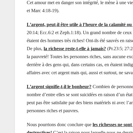
Cet amour met en danger son intégrité, le mène à une vie 
et Marc 4:18-19).
L’argent, peut-il être utile à l’heure de la calamité 
20:14; Ecc.6:2 et Zeph.1:18). Un grand nombre de ceux q
étaient des hommes très riches! Ont-ils été sauvés en rais
De plus,
la richesse reste-t-elle à jamais?
(Pr.23:5; 27:
la pauvreté! Toutes les personnes riches, sans aucune exce
derrière à des gens qui, dans certains cas, en étaient i
affaires avec cet argent mais qui, aussi et surtout, ne sa
L’argent signifie-t-il le bonheur?
Combien de personnes 
nombre d’entre elles se sont suicidées en raison d’un ét
peut pas être satisfaite par des biens matériels ni avec l’
personnes riches et pauvres.
Nous pourrions donc conclure que
les richesses ne son
destructives!
C’est la raison pour laquelle nous ne devrio