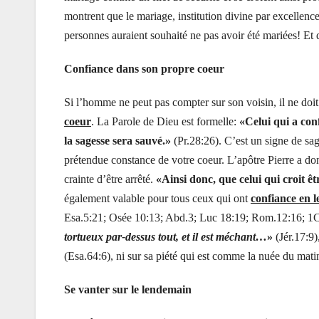
montrent que le mariage, institution divine par excellen
personnes auraient souhaité ne pas avoir été mariées! Et
Confiance dans son propre coeur
Si l’homme ne peut pas compter sur son voisin, il ne doi
coeur
. La Parole de Dieu est formelle:
«Celui qui a con
la sagesse sera sauvé.»
(Pr.28:26). C’est un signe de sag
prétendue constance de votre coeur. L’apôtre Pierre a don
crainte d’être arrêté.
«Ainsi donc, que celui qui croit 
également valable pour tous ceux qui ont
confiance en l
Esa.5:21; Osée 10:13; Abd.3; Luc 18:19; Rom.12:16; 1Co
tortueux par-dessus tout, et il est méchant…
»
(Jér.17:9)
(Esa.64:6), ni sur sa piété qui est comme la nuée du mati
Se vanter sur le lendemain