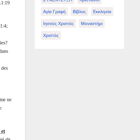
.1:19
Αγία Γραφή
Βίβλος
Εκκλησία
Ιησούς Χριστός
Μοναστήρι
1:4;
Χριστός
ies?
dans
 des
mme ne
e
 et
té dit