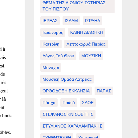
ΘΕΜΑ ΤΗΣ ΑΙΩΝΙΟΥ ΣΩΤΗΡΙΑΣ
ΤΟΥ ΠΙΣΤΟΥ
ΙΕΡΕΑΣ
ΙΣΛΑΜ
ΙΣΡΑΗΛ
Ιερώνυμος
ΚΑΙΝΗ ΔΙΑΘΗΚΗ
Κατερίνη
Λεπτοκαρυά Πιερίας
i à
Λόγος Τού Θεού
ΜΟΥΣΙΚΗ
ais
est
Μοναχοι
 de
Μουσική Ομάδα Λατρείας
Très
rgent
ΟΡΘΟΔΟΞΗ ΕΚΚΛΗΣΙΑ
ΠΑΠΑΣ
 là
Πάσχα
Παιδιά
ΣΔΟΕ
ont
ΣΤΕΦΑΝΟΣ ΚΝΙΣΟΒΙΤΗΣ
nt mis
ΣΤΥΛΙΑΝΟΣ ΧΑΡΑΛΑΜΠΑΚΗΣ
ibles.
ΣΥΝΕΝΤΕΥΞΗ
Χριστιανοί