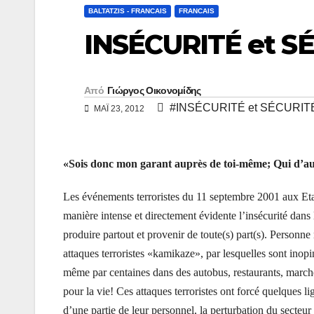
y
ι
BALTATZIS - FRANCAIS
FRANCAIS
L
ρ
INSÉCURITÉ et S
i
α
n
σ
Από
Γιώργος Οικονομίδης
k
τ
#INSÉCURITÉ et SÉCURIT
ΜΑΪ́ 23, 2012
ε
ί
«Sois donc mon garant auprès de toi-même; Qui d’a
τ
ε
Les événements terroristes du 11 septembre 2001 aux Et
manière intense et directement évidente l’insécurité dans
produire partout et provenir de toute(s) part(s). Personne
attaques terroristes «kamikaze», par lesquelles sont ino
même par centaines dans des autobus, restaurants, marchés
pour la vie! Ces attaques terroristes ont forcé quelques 
d’une partie de leur personnel, la perturbation du secteur