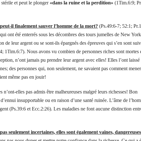
stérile et peut le plonger
«dans la ruine et la perdition»
(1Tim.6:9; Pr
ou peut-il finalement sauver l’homme de la mort?
(Ps.49:6-7; 52:1; Pr.1
ui ont été enterrés sous les décombres des tours jumelles de New York
on de leur argent ou se sont-ils épargnés des épreuves qui s’en sont suiv
24; 1Tim.6:7). Nous avons vu combien de personnes riches sont mortes 
ption, n’ont jamais pu prendre leur argent avec elles! Elles l’ont laissé
ndignes; des personnes qui, non seulement, ne savaient pas comment mener
vaient même pas en jouir!
n’ont-elles pas admis être malheureuses malgré leurs richesses! Bon
at d’ennui insupportable ou en raison d’une santé ruinée. L’âme de l’ho
argent (Ps.39:6 et Ecc.2:26). Les maladies ne font aucune distinction entr
t pas seulement incertaines, elles sont également vaines, dangereuses
ns pas nous duper et mettre notre confiance dans la richesse. Ce qui a é