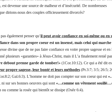
ce, est devenue une source de malheur et d’insécurité. De nombreuses
 que dirions-nous des couples officieusement divorcés?
t pas également penser qu’
il peut avoir confiance en soi-même ou en 
fiance dans son propre coeur est un insensé, mais celui qui marche
esse divine que de ne pas faire confiance en votre propre sagesse et en 
né plusieurs «garanties» à Jésus-Christ, mais il L’a finalement renié pa
être debout prenne garde de tomber!»
(1Cor.10:12). Ce qui a été dit es
eur propre sagesse, leur bonté et leurs méthodes
(Pr.3:7; 3:5; 26:5; 2
r.8:2; Gal.6:3). L’homme ne doit pas compter sur son coeur qui est
«
, ni sur ses bonnes oeuvres qui sont
«…comme un vêtement souillé…
n ou comme la rosée qui bientôt se dissipe (Osée 6:4).