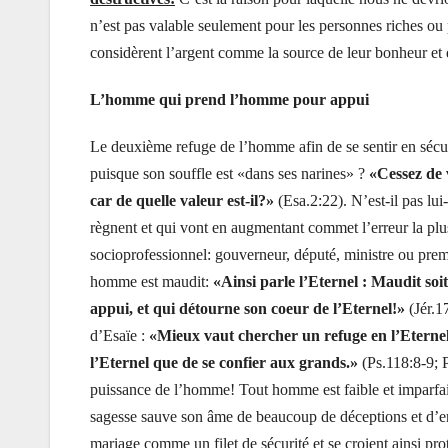
n’est pas valable seulement pour les personnes riches ou
considèrent l’argent comme la source de leur bonheur et d
L’homme qui prend l’homme pour appui
Le deuxième refuge de l’homme afin de se sentir en sécu
puisque son souffle est «dans ses narines» ?
«Cessez de 
car de quelle valeur est-il?»
(Esa.2:22). N’est-il pas l
règnent et qui vont en augmentant commet l’erreur la plu
socioprofessionnel: gouverneur, député, ministre ou prem
homme est maudit:
«Ainsi parle l’Eternel : Maudit so
appui, et qui détourne son coeur de l’Eternel!»
(Jér.1
d’Esaïe :
«Mieux vaut chercher un refuge en l’Eternel
l’Eternel que de se confier aux grands.»
(Ps.118:8-9; P
puissance de l’homme! Tout homme est faible et imparfait
sagesse sauve son âme de beaucoup de déceptions et d’e
mariage comme un filet de sécurité et se croient ainsi pro