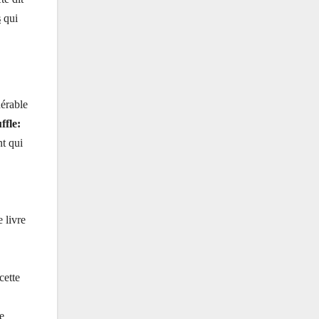
s
qui
nérable
ffle:
t qui
 livre
cette
e