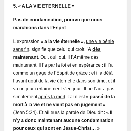
5. « A LA VIE ETERNELLE
»
Pas de condamnation, pourvu que nous
marchions dans l’Esprit
L’expression
« a la vie éternelle »
,
une vie bénie
sans fin,
signifie que celui qui croit l’
A
dès
maintenant
. Oui, oui, oui, il l’
A
même
dès
maintenant
. Il l’a par la foi et en espérance ; il l’a
comme un
gage
de l’Esprit de grâce ; et il a déjà
l’avant goût de la vie éternelle dans son âme, et il
va un jour certainement
s’en jouir
. Il ne l’aura pas
simplement
après la mort
, car il est
« passé de la
mort à la vie et ne vient pas en jugement »
(Jean 5:24). Et ailleurs la parole de Dieu dit :
« Il
n’y a donc maintenant aucune condamnation
pour ceux qui sont en Jésus-Christ… »