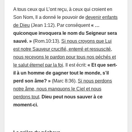
A tous ceux qui L’ont reçu, à ceux qui croient en
Son Nom, Il a donné le pouvoir de
devenir enfants
de Dieu
(Jean 1:12). Par conséquent
« …
quiconque invoquera le nom du Seigneur sera
sauvé. »
(Rom.10:13).
Si nous croyons que Lui
est notre Sauveur crucifié, enterré et ressuscité,
nous recevons le pardon pour tous nos péchés et
le salut éternel par la foi
. Il est écrit:
« Et que sert-
il à un homme de gagner tout le monde, s’il
perd son âme? »
(Marc 8:36).
Si nous perdons
notre âme, nous manquons le Ciel et nous
perdons tout
.
Dieu peut nous sauver à ce
moment-ci.