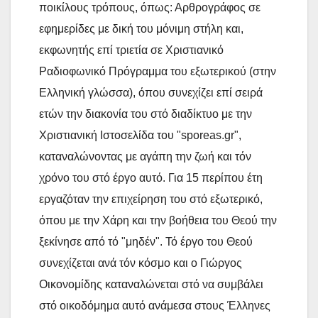
ποικίλους τρόπους, όπως: Αρθρογράφος σε
εφημερίδες με δική του μόνιμη στήλη και,
εκφωνητής επί τριετία σε Χριστιανικό
Ραδιοφωνικό Πρόγραμμα του εξωτερικού (στην
Ελληνική γλώσσα), όπου συνεχίζει επί σειρά
ετών την διακονία του στό διαδίκτυο με την
Χριστιανική Ιστοσελίδα του "sporeas.gr",
καταναλώνοντας με αγάπη την ζωή και τόν
χρόνο του στό έργο αυτό. Για 15 περίπου έτη
εργαζόταν την επιχείρηση του στό εξωτερικό,
όπου με την Χάρη και την βοήθεια του Θεού την
ξεκίνησε από τό "μηδέν". Τό έργο του Θεού
συνεχίζεται ανά τόν κόσμο και ο Γιώργος
Οικονομίδης καταναλώνεται στό να συμβάλει
στό οικοδόμημα αυτό ανάμεσα στους Έλληνες