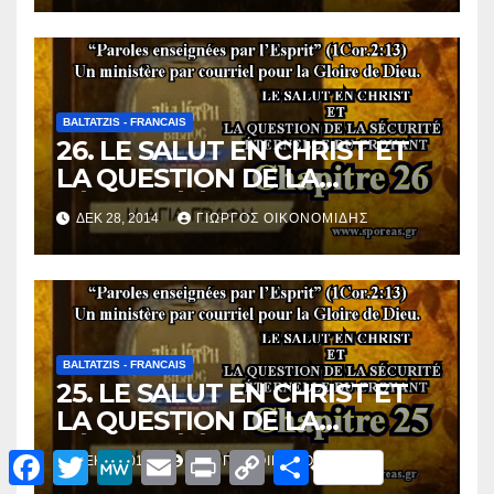
BALTATZIS - FRANCAIS
26. LE SALUT EN CHRIST ET
LA QUESTION DE LA
SÉCURITÉ ÉTERNELLE DU
ΔΕΚ 28, 2014
ΓΙΏΡΓΟΣ ΟΙΚΟΝΟΜΊΔΗΣ
CROYANT [Chapitre 26].
BALTATZIS - FRANCAIS
25. LE SALUT EN CHRIST ET
LA QUESTION DE LA
SÉCURITÉ ÉTERNELLE DU
F
T
M
E
P
C
Μ
ΔΕΚ 2, 2014
ΓΙΏΡΓΟΣ ΟΙΚΟΝΟΜΊΔΗΣ
CROYANT [Chapitre 25].
a
w
e
m
r
o
ο
c
i
W
a
i
p
ι