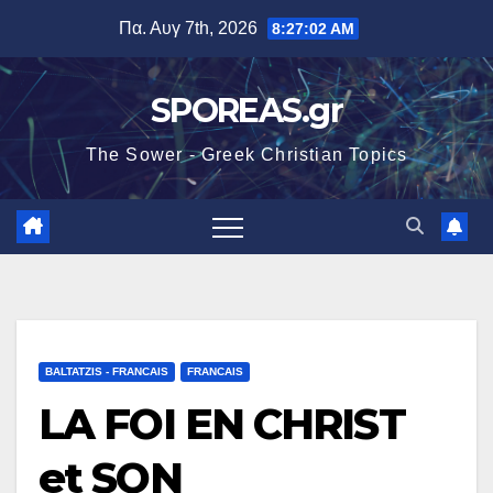
Μετάβαση
Πα. Αυγ 7th, 2026
8:27:04 AM
στο
περιεχόμενο
SPOREAS.gr
The Sower - Greek Christian Topics
BALTATZIS - FRANCAIS
FRANCAIS
LA FOI EN CHRIST
et SON