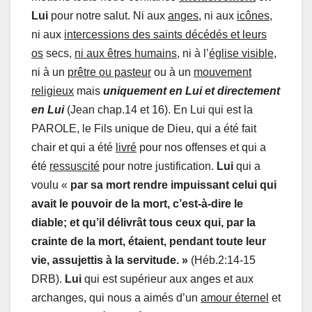
Lui
pour notre salut. Ni aux
anges
, ni aux
icônes
,
ni aux
intercessions des saints décédés et leurs
os
secs,
ni aux êtres humains
, ni à l’
église visible
,
ni à un
prêtre ou pasteur
ou à un
mouvement
religieux
mais
uniquement en Lui et directement
en Lui
(Jean chap.14 et 16). En Lui qui est la
PAROLE, le Fils unique de Dieu, qui a été fait
chair et qui a été
livré
pour nos offenses et qui a
été
ressuscité
pour notre justification.
Lui
qui a
voulu «
par sa mort rendre impuissant celui qui
avait le pouvoir de la mort, c’est-à-dire le
diable; et qu’il délivrât tous ceux qui, par la
crainte de la mort, étaient, pendant toute leur
vie, assujettis à la servitude. »
(Héb.2:14-15
DRB).
Lui
qui est supérieur aux anges et aux
archanges, qui nous a aimés d’un
amour éternel
et