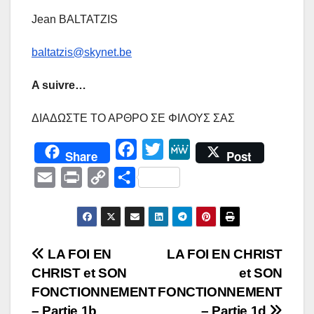
Jean BALTATZIS
baltatzis@skynet.be
A suivre…
ΔΙΑΔΩΣΤΕ ΤΟ ΑΡΘΡΟ ΣΕ ΦΙΛΟΥΣ ΣΑΣ
F
T
M
Share
Post
a
w
e
E
P
C
Μ
c
i
W
m
r
o
ο
e
t
e
a
i
p
ι
b
t
i
n
y
ρ
Πλοήγηση
LA FOI EN
LA FOI EN CHRIST
o
e
l
t
L
α
CHRIST et SON
et SON
o
r
άρθρων
i
σ
FONCTIONNEMENT
FONCTIONNEMENT
k
n
τ
– Partie 1b
– Partie 1d