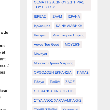
ΘΕΜΑ ΤΗΣ ΑΙΩΝΙΟΥ ΣΩΤΗΡΙΑΣ
ΤΟΥ ΠΙΣΤΟΥ
ΙΕΡΕΑΣ
ΙΣΛΑΜ
ΙΣΡΑΗΛ
Ιερώνυμος
ΚΑΙΝΗ ΔΙΑΘΗΚΗ
:
« Je
Κατερίνη
Λεπτοκαρυά Πιερίας
Λόγος Τού Θεού
ΜΟΥΣΙΚΗ
ers.
 et
Μοναχοι
ant
Μουσική Ομάδα Λατρείας
ance à
oses
ΟΡΘΟΔΟΞΗ ΕΚΚΛΗΣΙΑ
ΠΑΠΑΣ
Πάσχα
Παιδιά
ΣΔΟΕ
ateur
ΣΤΕΦΑΝΟΣ ΚΝΙΣΟΒΙΤΗΣ
e
ΣΤΥΛΙΑΝΟΣ ΧΑΡΑΛΑΜΠΑΚΗΣ
ΣΥΝΕΝΤΕΥΞΗ
Χριστιανοί