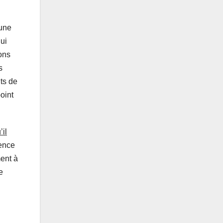
 une
qui
ons
s
ts de
oint
’il
gence
ment à
e