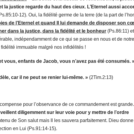
 et la justice regarde du haut des cieux. L’Eternel aussi acco
Ps.85:10-12). Oui, la fidélité germe de la terre (de la part de l’h
ies de l’Eternel et quand Il lui demande de disposer son cœ
er dans la justice, dans la fidélité et le bonheur
(Ps.86:11) et
altérable, indépendamment de ce qui se passe en nous et de notr
idélité immuable malgré nos infidélités !
; et vous, enfants de Jacob, vous n’avez pas été consumés. 
èle, car il ne peut se renier lui-même. »
(2Tim.2:13)
a récompense pour l’observance de ce commandement est grande
i veillent diligemment sur leur voie pour y mettre de l’ordre
ontenu de Son salut mais Il les sauvera parfaitement. Dieu donne
ction en Lui (Ps.91:14-15).