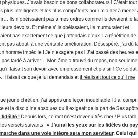
hysiques. J’avais besoin de bons collaborateurs ! C’était tout à
s plus intelligents et les plus compétents pour m’aider à mener 
ir… Ils n’obéissaient pas à mes ordres comme ils devaient le fai
r leurs devoirs. Et même s’ils obéissaient, ils murmuraient et
saient pas exactement ce que j’attendais d’eux. La répétition de
nt pas abouti à une véritable amélioration. Désespéré, j’ai dû f
 d’un homme imbécile ! Je n’exagère pas ! J’ai passé des heures e
n’a pas tardé à arriver… Mon âme a trouvé du repos, non seuleme
qu’
il faisait son devoir avec empressement et plaisir !
Ce soldat 
 Il faisait ce que je lui demandais et
il réalisait tout ce qu’il me
 jeune chrétien, j’ai appris une leçon inoubliable ! J’ai compri
 et la discipline absolues qu’Il exigeait de la part de Ses apôtr
 fidélité !
Depuis lors, ce mot m’est devenu très cher ! Plus tard,
 les versets suivants :
« J’aurai les yeux sur les fidèles du pay
 marche dans une voie intègre sera mon serviteur
. Celui qui