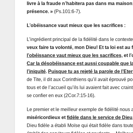
livre à la fraude n’habitera pas dans ma maiso
présence. »
(Ps.101:6-7).
L’obéissance vaut mieux que les sacrifices :
L’ingrédient principal de la fidélité dans le context
veux faire ta volonté, mon Dieu! Et ta loi est a
l’obéissance vaut mieux que les sacrifices,
et l
Car la désobéissance est aussi coupable que la d
l’iniquité
.
Puisque tu as rejeté la parole de l’Eter
de Tite, il dit aux Corinthiens qu’il avait éprouvé
tous et de l’accueil qu’ils lui avaient fait avec cra
se confier en eux (2Cor.7:15-16).
Le premier et le meilleur exemple de fidélité nous
miséricordieux et
fidèle dans le service de Dieu
Dieu fidèle a établi Moïse qui était fidèle dans tou