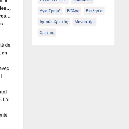
t ni
èles…
Αγία Γραφή
Βίβλος
Εκκλησία
rces…
Ιησούς Χριστός
Μοναστήρι
es
Χριστός
ité de
t en
 avec
i
sont
. La
onté