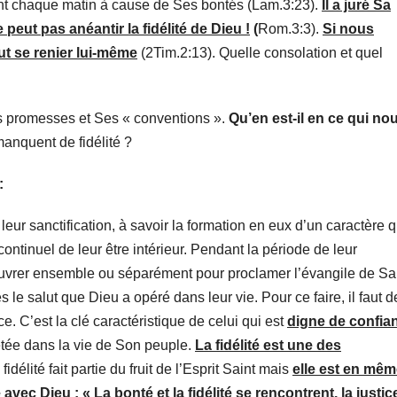
ent chaque matin à cause de Ses bontés (Lam.3:23).
Il a juré Sa
 peut pas anéantir la fidélité de Dieu !
(
Rom.3:3).
Si nous
eut se renier lui-même
(2Tim.2:13). Quelle consolation et quel
s promesses et Ses « conventions ».
Qu’en est-il en ce qui no
manquent de fidélité ?
:
eur sanctification, à savoir la formation en eux d’un caractère q
ntinuel de leur être intérieur. Pendant la période de leur
uvrer ensemble ou séparément pour proclamer l’évangile de Sa
s le salut que Dieu a opéré dans leur vie. Pour ce faire, il faut d
ce. C’est la clé caractéristique de celui qui est
digne de confia
létée dans la vie de Son peuple.
La fidélité est une des
fidélité fait partie du fruit de l’Esprit Saint mais
elle est en mê
 avec Dieu :
« La bonté et la fidélité se rencontrent, la justice