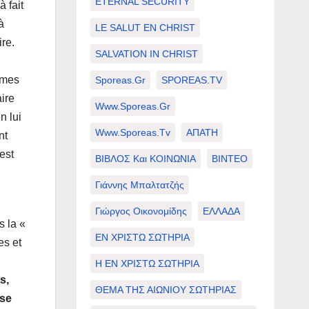
ETERNAL SECURITY
 fait
à
LE SALUT EN CHRIST
re.
SALVATION IN CHRIST
 mes
Sporeas.gr
SPOREAS.TV
aire
Www.sporeas.gr
n lui
Www.sporeas.tv
ΑΠΑΤΗ
nt
est
ΒΙΒΛΟΣ Και ΚΟΙΝΩΝΙΑ
ΒΙΝΤΕΟ
Γιάννης Μπαλτατζής
Γιώργος Οικονομίδης
ΕΛΛΑΔΑ
s la «
ΕΝ ΧΡΙΣΤΩ ΣΩΤΗΡΙΑ
es et
Η ΕΝ ΧΡΙΣΤΩ ΣΩΤΗΡΙΑ
s,
ΘΕΜΑ ΤΗΣ ΑΙΩΝΙΟΥ ΣΩΤΗΡΙΑΣ
 se