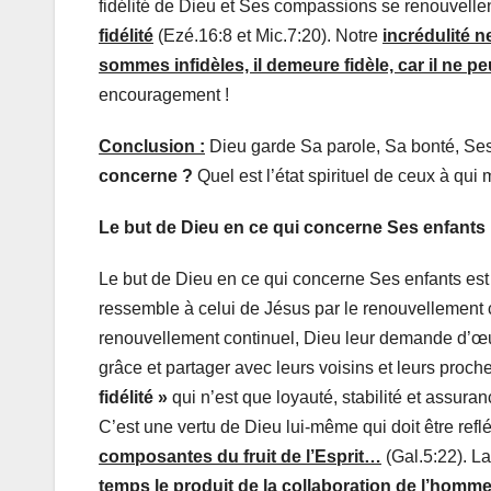
fidélité de Dieu et Ses compassions se renouvell
fidélité
(Ezé.16:8 et Mic.7:20). Notre
incrédulité ne
sommes infidèles, il demeure fidèle, car il ne p
encouragement !
Conclusion :
Dieu garde Sa parole, Sa bonté, Se
concerne ?
Quel est l’état spirituel de ceux à qui 
Le but de Dieu en ce qui concerne Ses enfants 
Le but de Dieu en ce qui concerne Ses enfants est l
ressemble à celui de Jésus par le renouvellement co
renouvellement continuel, Dieu leur demande d’œ
grâce et partager avec leurs voisins et leurs proche
fidélité »
qui n’est que loyauté, stabilité et assuran
C’est une vertu de Dieu lui-même qui doit être ref
composantes du fruit de l’Esprit…
(Gal.5:22). La 
temps le produit de la collaboration de l’homme