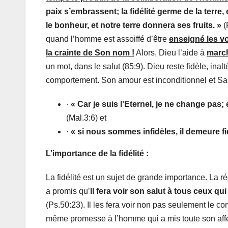
paix s’embrassent; la fidélité germe de la terre,
le bonheur, et notre terre donnera ses fruits. »
(
quand l’homme est assoiffé d’être
enseigné les vo
la crainte de Son nom !
Alors, Dieu l’aide à
march
un mot, dans le salut (85:9). Dieu reste fidèle, in
comportement. Son amour est inconditionnel et Sa f
·
« Car je suis l’Eternel, je ne change pas
(Mal.3:6) et
·
« si nous sommes infidèles, il demeure fid
L’importance de la fidélité :
La fidélité est un sujet de grande importance. L
a promis qu’
Il fera voir son salut à tous ceux qu
(Ps.50:23). Il les fera voir non pas seulement le c
même promesse à l’homme qui a mis toute son affe