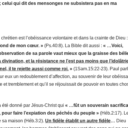
n; celui qui dit des mensonges ne subsistera pas en ma
e chrétien est l’obéissance volontaire et dans la crainte de Dieu 
u fond de mon cœur. »
(Ps.40:8). La Bible dit aussi :
« …Voici,
’observation de sa parole vaut mieux que la graisse des béli
ivination, et la résistance ne l’est pas moins que l’idolâtrie
nel, il te rejette aussi comme roi.
»
(1Sam.15:22-23). Paul parl
 pour eux un redoublement d’affection, au souvenir de leur obéiss
inte et tremblement et qu’il se réjouissait de pouvoir en toutes ch
 a été donné par Jésus-Christ qui
« …fût un souverain sacrific
, pour faire l’expiation des péchés du peuple »
(Héb.2:17). L
te sa maison (Héb.3:2).
Un fidèle établit un autre fidèle
…
Dieu