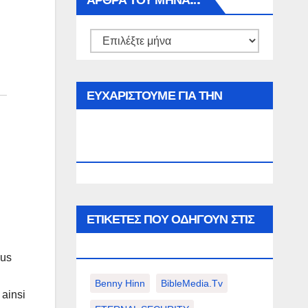
ΑΡΘΡΑ ΤΟΥ ΜΉΝΑ…
Αρθρα
του
μήνα…
ΕΥΧΑΡΙΣΤΟΥΜΕ ΓΙΑ ΤΗΝ
ΕΠΙΣΚΕΨΗ ΣΑΣ ΣΤΟΝ
WWW.SPOREAS.GR
ΕΤΙΚΈΤΕΣ ΠΟΥ ΟΔΗΓΟΎΝ ΣΤΙΣ
ΠΑΡΑΚΆΤΩ ΕΠΙΛΟΓΈΣ ΣΑΣ.
ous
Benny Hinn
BibleMedia.tv
 ainsi