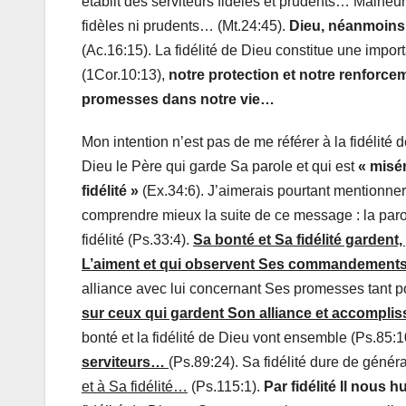
établit des serviteurs fidèles et prudents…
Malheur
fidèles ni prudents… (Mt.24:45).
Dieu, néanmoins,
(Ac.16:15). La fidélité de Dieu constitue une impor
(1Cor.10:13),
notre protection et notre renforce
promesses dans notre vie…
Mon intention n’est pas de me référer à la fidélité 
Dieu le Père qui garde Sa parole et qui est
« misér
fidélité »
(Ex.34:6). J’aimerais pourtant mentionner
comprendre mieux la suite de ce message : la parol
fidélité (Ps.33:4).
Sa bonté et Sa fidélité gardent,
L’aiment et qui observent Ses commandement
alliance avec lui concernant Ses promesses tant p
sur ceux qui gardent Son alliance et accomp
bonté et la fidélité de Dieu vont ensemble (Ps.85:1
serviteurs…
(Ps.89:24). Sa fidélité dure de génér
et à Sa fidélité…
(Ps.115:1).
Par fidélité Il nous h