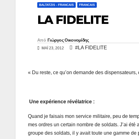
y
ι
BALTATZIS - FRANCAIS
FRANCAIS
L
ρ
LA FIDELITE
i
α
n
σ
Από
Γιώργος Οικονομίδης
k
τ
#LA FIDELITE
ΜΑΪ́ 23, 2012
ε
ί
« Du reste, ce qu’on demande des dispensateurs, c’
τ
ε
Une expérience révélatrice :
Quand je faisais mon service militaire, peu de temp
mes ordres un certain nombre de soldats. J’ai été 
groupe des soldats, il y avait toute une gamme de 