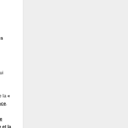
us
ui
e la
«
nce
.
me
 et la