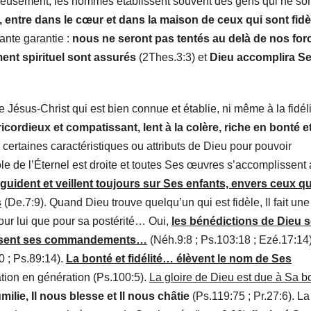
eusement, les hommes établissent souvent des gens qui ne son
 entre dans le cœur et dans la maison de ceux qui sont fid
tante garantie :
nous ne seront pas tentés au delà de nos fo
ment spirituel sont assurés
(2Thes.3:3) et
Dieu accomplira S
de Jésus-Christ qui est bien connue et établie, ni même à la fidél
icordieux et compatissant, lent à la colère, riche en bonté e
 certaines caractéristiques ou attributs de Dieu pour pouvoir
e de l’Éternel est droite et toutes Ses œuvres s’accomplissent
 guident et veillent toujours sur Ses enfants, envers ceux qu
s
(De.7:9). Quand Dieu trouve quelqu’un qui est fidèle, Il fait une
our lui que pour sa postérité… Oui,
les bénédictions de Dieu 
lissent ses commandements…
(Néh.9:8 ; Ps.103:18 ; Ezé.17:14)
0 ; Ps.89:14).
La bonté et fidélité… élèvent le nom de Ses
ation en génération (Ps.100:5).
La gloire de Dieu est due à Sa b
umilie, Il nous blesse et Il nous châtie
(Ps.119:75 ; Pr.27:6). La