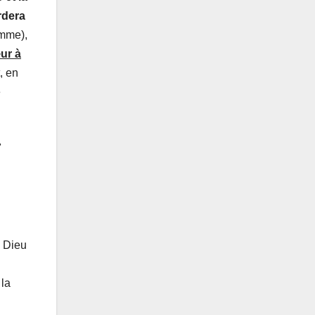
rdera
omme),
ur à
, en
e
»
. Dieu
 la