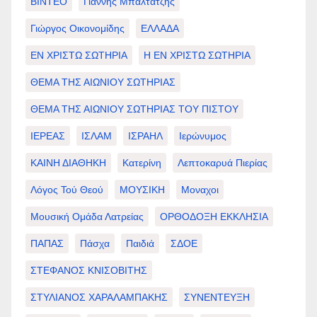
ΒΙΝΤΕΟ
Γιάννης Μπαλτατζής
Γιώργος Οικονομίδης
ΕΛΛΑΔΑ
ΕΝ ΧΡΙΣΤΩ ΣΩΤΗΡΙΑ
Η ΕΝ ΧΡΙΣΤΩ ΣΩΤΗΡΙΑ
ΘΕΜΑ ΤΗΣ ΑΙΩΝΙΟΥ ΣΩΤΗΡΙΑΣ
ΘΕΜΑ ΤΗΣ ΑΙΩΝΙΟΥ ΣΩΤΗΡΙΑΣ ΤΟΥ ΠΙΣΤΟΥ
ΙΕΡΕΑΣ
ΙΣΛΑΜ
ΙΣΡΑΗΛ
Ιερώνυμος
ΚΑΙΝΗ ΔΙΑΘΗΚΗ
Κατερίνη
Λεπτοκαρυά Πιερίας
Λόγος Τού Θεού
ΜΟΥΣΙΚΗ
Μοναχοι
Μουσική Ομάδα Λατρείας
ΟΡΘΟΔΟΞΗ ΕΚΚΛΗΣΙΑ
ΠΑΠΑΣ
Πάσχα
Παιδιά
ΣΔΟΕ
ΣΤΕΦΑΝΟΣ ΚΝΙΣΟΒΙΤΗΣ
ΣΤΥΛΙΑΝΟΣ ΧΑΡΑΛΑΜΠΑΚΗΣ
ΣΥΝΕΝΤΕΥΞΗ