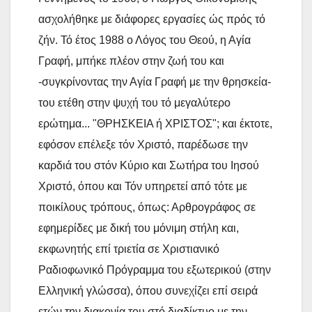
ασχολήθηκε με διάφορες εργασίες ώς πρός τό
ζήν. Τό έτος 1988 ο Λόγος του Θεού, η Αγία
Γραφή, μπήκε πλέον στην ζωή του και
-συγκρίνοντας την Αγία Γραφή με την θρησκεία-
του ετέθη στην ψυχή του τό μεγαλύτερο
ερώτημα... "ΘΡΗΣΚΕΙΑ ή ΧΡΙΣΤΟΣ"; και έκτοτε,
εφόσον επέλεξε τόν Χριστό, παρέδωσε την
καρδιά του στόν Κύριο και Σωτήρα του Ιησού
Χριστό, όπου και Τόν υπηρετεί από τότε με
ποικίλους τρόπους, όπως: Αρθρογράφος σε
εφημερίδες με δική του μόνιμη στήλη και,
εκφωνητής επί τριετία σε Χριστιανικό
Ραδιοφωνικό Πρόγραμμα του εξωτερικού (στην
Ελληνική γλώσσα), όπου συνεχίζει επί σειρά
ετών την διακονία του στό διαδίκτυο με την