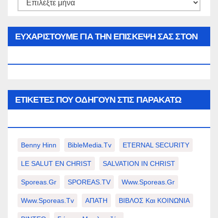
Αρθρα
του
μήνα…
ΕΥΧΑΡΙΣΤΟΥΜΕ ΓΙΑ ΤΗΝ ΕΠΙΣΚΕΨΗ ΣΑΣ ΣΤΟΝ
WWW.SPOREAS.GR
ΕΤΙΚΈΤΕΣ ΠΟΥ ΟΔΗΓΟΎΝ ΣΤΙΣ ΠΑΡΑΚΆΤΩ
ΕΠΙΛΟΓΈΣ ΣΑΣ.
Benny Hinn
BibleMedia.tv
ETERNAL SECURITY
LE SALUT EN CHRIST
SALVATION IN CHRIST
Sporeas.gr
SPOREAS.TV
Www.sporeas.gr
Www.sporeas.tv
ΑΠΑΤΗ
ΒΙΒΛΟΣ Και ΚΟΙΝΩΝΙΑ