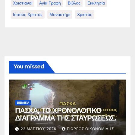
Χριστιανοί
Αγία Γραφή
Βίβλος
Εκκλησία
Ιησούς Χριστός
Μοναστήρι
Χριστός
You missed
ΒΙΒΛΙΚΑ
ΠΑΣΧΑ, ΤΟ ΧΡΟΝΟΛΟΓΙΚΟ
ΔΙΑΓΡΑΜΜΑ ΤΗΣ ΣΤΑΥΡΩΣΕΩΣ.
23 ΜΑΡΤΊΟΥ, 2026
ΓΙΏΡΓΟΣ ΟΙΚΟΝΟΜΊΔΗΣ