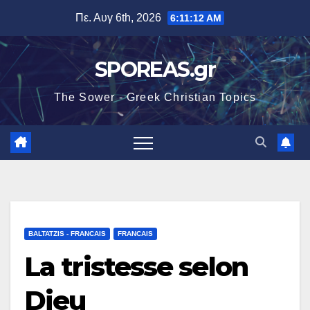
Μετάβαση
Πε. Αυγ 6th, 2026
6:11:13 AM
στο
περιεχόμενο
SPOREAS.gr
The Sower - Greek Christian Topics
BALTATZIS - FRANCAIS
FRANCAIS
La tristesse selon
Dieu