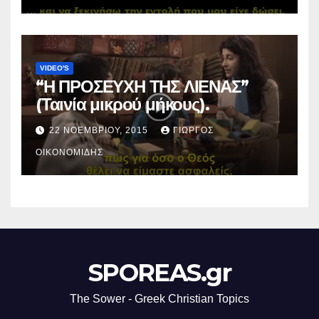
VIDEO'S
“Η ΠΡΟΣΕΥΧΗ ΤΗΣ ΛΙΕΝΑΣ”
(Ταινία μικρού μήκους).
22 ΝΟΕΜΒΡΊΟΥ, 2015
ΓΙΏΡΓΟΣ
ΟΙΚΟΝΟΜΊΔΗΣ
SPOREAS.gr
The Sower - Greek Christian Topics