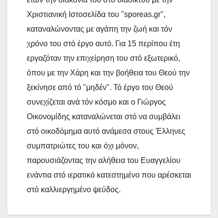
Χριστιανική Ιστοσελίδα του "sporeas.gr",
καταναλώνοντας με αγάπη την ζωή και τόν
χρόνο του στό έργο αυτό. Για 15 περίπου έτη
εργαζόταν την επιχείρηση του στό εξωτερικό,
όπου με την Χάρη και την βοήθεια του Θεού την
ξεκίνησε από τό "μηδέν". Τό έργο του Θεού
συνεχίζεται ανά τόν κόσμο και ο Γιώργος
Οικονομίδης καταναλώνεται στό να συμβάλει
στό οικοδόμημα αυτό ανάμεσα στους Έλληνες
συμπατριώτες του και όχι μόνον,
παρουσιάζοντας την αλήθεια του Ευαγγελίου
ενάντια στό ιερατικό κατεστημένο που αρέσκεται
στό καλλιεργημένο ψεύδος.