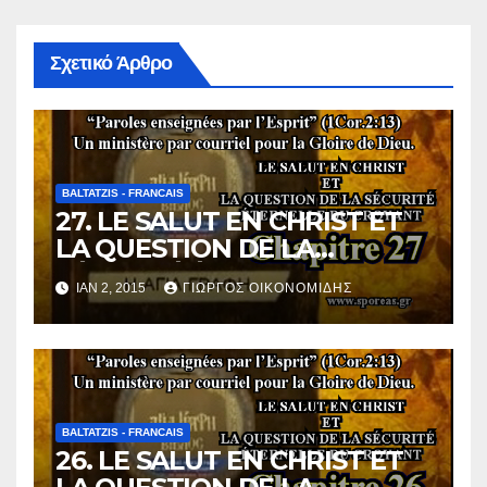
Σχετικό Άρθρο
BALTATZIS - FRANCAIS
27. LE SALUT EN CHRIST ET
LA QUESTION DE LA
SÉCURITÉ ÉTERNELLE DU
ΙΑΝ 2, 2015
ΓΙΏΡΓΟΣ ΟΙΚΟΝΟΜΊΔΗΣ
CROYANT [Chapitre 27].
BALTATZIS - FRANCAIS
26. LE SALUT EN CHRIST ET