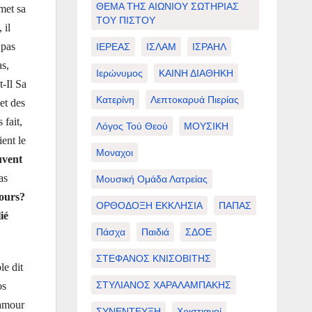
ΘΕΜΑ ΤΗΣ ΑΙΩΝΙΟΥ ΣΩΤΗΡΙΑΣ
 met sa
ΤΟΥ ΠΙΣΤΟΥ
 il
 pas
ΙΕΡΕΑΣ
ΙΣΛΑΜ
ΙΣΡΑΗΛ
as,
Ιερώνυμος
ΚΑΙΝΗ ΔΙΑΘΗΚΗ
t-Il Sa
Κατερίνη
Λεπτοκαρυά Πιερίας
 et des
 fait,
Λόγος Τού Θεού
ΜΟΥΣΙΚΗ
ent le
Μοναχοι
uvent
as
Μουσική Ομάδα Λατρείας
jours?
ΟΡΘΟΔΟΞΗ ΕΚΚΛΗΣΙΑ
ΠΑΠΑΣ
ié
Πάσχα
Παιδιά
ΣΔΟΕ
ΣΤΕΦΑΝΟΣ ΚΝΙΣΟΒΙΤΗΣ
le dit
ΣΤΥΛΙΑΝΟΣ ΧΑΡΑΛΑΜΠΑΚΗΣ
os
 amour
ΣΥΝΕΝΤΕΥΞΗ
Χριστιανοί