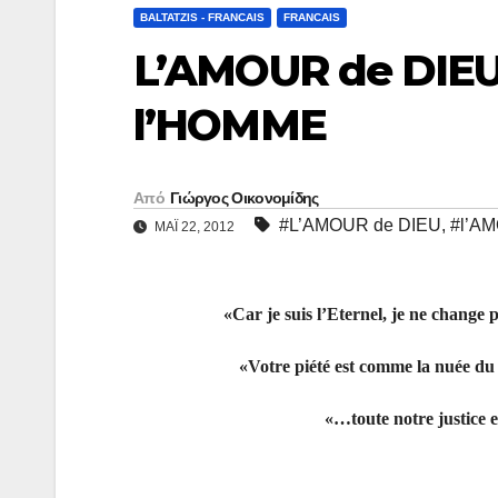
y
ι
BALTATZIS - FRANCAIS
FRANCAIS
L
ρ
L’AMOUR de DIEU
i
α
l’HOMME
n
σ
k
τ
ε
Από
Γιώργος Οικονομίδης
#L’AMOUR de DIEU
,
#l’A
ί
ΜΑΪ́ 22, 2012
τ
ε
«Car je suis l’Eternel, je ne change
«Votre piété est comme la nuée du 
«…toute notre justice 