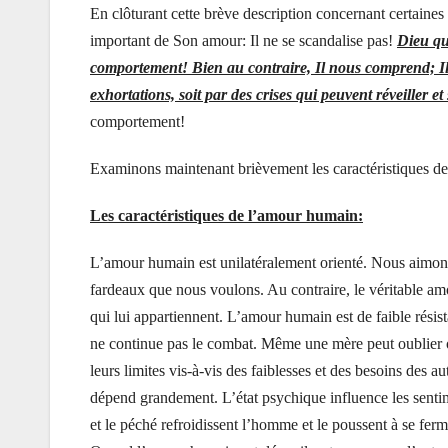
En clôturant cette brève description concernant certaines 
important de Son amour: Il ne se scandalise pas!
Dieu qu
comportement! Bien au contraire, Il nous comprend; Il no
exhortations, soit par des crises qui peuvent réveiller et
comportement!
Examinons maintenant brièvement les caractéristiques d
Les caractéristiques de l’amour humain:
L’amour humain est unilatéralement orienté. Nous aimon
fardeaux que nous voulons. Au contraire, le véritable a
qui lui appartiennent. L’amour humain est de faible résist
ne continue pas le combat. Même une mère peut oublier ou
leurs limites vis-à-vis des faiblesses et des besoins des aut
dépend grandement. L’état psychique influence les sentim
et le péché refroidissent l’homme et le poussent à se fer