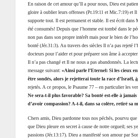
En raison de cet amour qu’Il a pour nous, Dieu est patient 
gloire à oublier leurs offenses (Pr.19:11 et Mic.7:19) et
supporte tout. Il est permanent et stable. Il est écrit da
été consumés! Depuis que l’homme est tombé dans le péché
non pas dans son propre intérêt mais pour le bien de l’h
bonté (Jér.31:3). Au travers des siècles Il n’a pas rejeté 
docteurs pour l’aider et pour préparer son âme à accepter
Il n’a pas changé et Il ne nous a pas abandonnés. La lect
message suivant:
«Ainsi parle l’Eternel: Si les cieux 
être sondés, alors je rejetterai toute la race d’Israël,
à
rejetés. A ce propos, le Psaume 77 – en particulier les ver
Ne sera-t-il plus favorable? Sa bonté est-elle à jamais 
d’avoir compassion? A-t-il, dans sa colère, retiré sa 
Chers amis, Dieu pardonne tous nos péchés, pourvu que n
que Dieu pleure en secret à cause de notre orgueil; ses 
passions (Jér.13:17). Dieu a manifesté son amour par Son