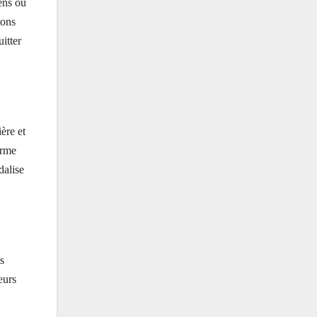
ens ou
tons
itter
ère et
irme
dalise
s
eurs