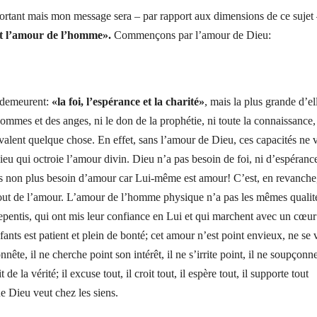
important mais mon message sera – par rapport aux dimensions de ce sujet 
t l’amour de l’homme».
Commençons par l’amour de Dieu:
s demeurent:
«la foi, l’espérance et la charité»
, mais la plus grande d’el
hommes et des anges, ni le don de la prophétie, ni toute la connaissance, 
e valent quelque chose. En effet, sans l’amour de Dieu, ces capacités ne 
ieu qui octroie l’amour divin. Dieu n’a pas besoin de foi, ni d’espéranc
a pas non plus besoin d’amour car Lui-même est amour! C’est, en revanche
tout de l’amour. L’amour de l’homme physique n’a pas les mêmes qualit
epentis, qui ont mis leur confiance en Lui et qui marchent avec un cœur
ts est patient et plein de bonté; cet amour n’est point envieux, ne se 
onnête, il ne cherche point son intérêt, il ne s’irrite point, il ne soupçonn
t de la vérité; il excuse tout, il croit tout, il espère tout, il supporte tout
e Dieu veut chez les siens.