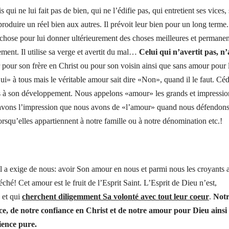
i ne lui fait pas de bien, qui ne l’édifie pas, qui entretient ses vices, 
roduire un réel bien aux autres. Il prévoit leur bien pour un long terme
hose pour lui donner ultérieurement des choses meilleures et permanent
ement. Il utilise sa verge et avertit du mal…
Celui qui n’avertit pas, n
pour son frère en Christ ou pour son voisin ainsi que sans amour pour 
ui» à tous mais le véritable amour sait dire «Non», quand il le faut. Céd
e pas à son développement. Nous appelons «amour» les grands et impressi
ous avons l’impression que nous avons de «l’amour» quand nous défendon
lorsqu’elles appartiennent à notre famille ou à notre dénomination etc.!
il a exige de nous: avoir Son amour en nous et parmi nous les croyants 
é! Cet amour est le fruit de l’Esprit Saint. L’Esprit de Dieu n’est,
 et qui
cherchent diligemment Sa volonté avec tout leur coeur
.
Not
ce, de notre confiance en Christ et de notre amour pour Dieu ainsi
ience pure.