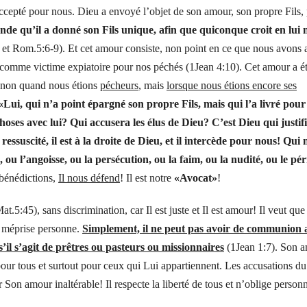
 accepté pour nous. Dieu a envoyé l’objet de son amour, son propre Fils,
de qu’il a donné son Fils unique, afin que quiconque croit en lui 
 et Rom.5:6-9). Et cet amour consiste, non point en ce que nous avons
s comme victime expiatoire pour nos péchés (1Jean 4:10). Cet amour a é
 non quand nous étions
pécheurs
, mais
lorsque nous étions encore ses
«Lui, qui n’a point épargné son propre Fils, mais qui l’a livré pou
oses avec lui? Qui accusera les élus de Dieu? C’est Dieu qui justifi
ressuscité, il est à la droite de Dieu, et il intercède pour nous! Qui
ou l’angoisse, ou la persécution, ou la faim, ou la nudité, ou le péri
 bénédictions,
Il nous défend
! Il est notre
«Avocat»
!
at.5:45), sans discrimination, car Il est juste et Il est amour! Il veut que
e méprise personne.
Simplement, il ne peut pas avoir de communion 
’il s’agit de prêtres ou pasteurs
ou missionnaires
(1Jean 1:7). Son 
 pour tous et surtout pour ceux qui Lui appartiennent. Les accusations du
Son amour inaltérable! Il respecte la liberté de tous et n’oblige person