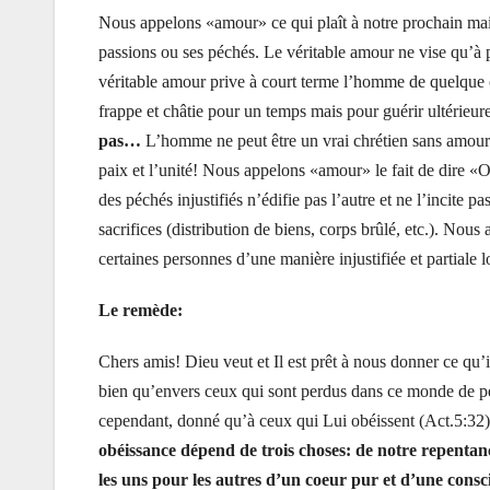
Nous appelons «amour» ce qui plaît à notre prochain mais qu
passions ou ses péchés. Le véritable amour ne vise qu’à p
véritable amour prive à court terme l’homme de quelque c
frappe et châtie pour un temps mais pour guérir ultérieur
pas…
L’homme ne peut être un vrai chrétien sans amour 
paix et l’unité! Nous appelons «amour» le fait de dire «O
des péchés injustifiés n’édifie pas l’autre et ne l’incit
sacrifices (distribution de biens, corps brûlé, etc.). N
certaines personnes d’une manière injustifiée et partiale 
Le remède:
Chers amis! Dieu veut et Il est prêt à nous donner ce qu’
bien qu’envers ceux qui sont perdus dans ce monde de péch
cependant, donné qu’à ceux qui Lui obéissent (Act.5:32)
obéissance dépend de trois choses: de notre repentan
les uns pour les autres d’un coeur pur et d’une consc