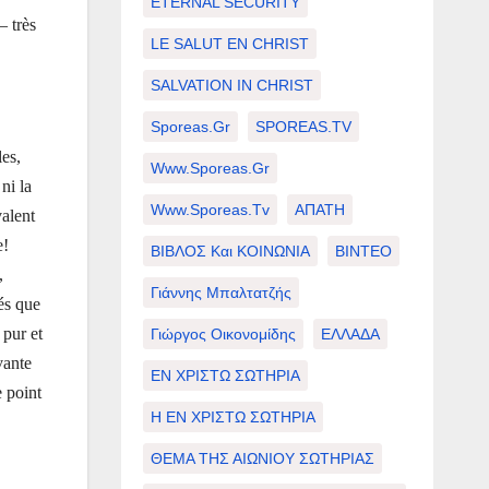
ETERNAL SECURITY
– très
LE SALUT EN CHRIST
SALVATION IN CHRIST
Sporeas.gr
SPOREAS.TV
les,
Www.sporeas.gr
ni la
Www.sporeas.tv
ΑΠΑΤΗ
valent
e!
ΒΙΒΛΟΣ Και ΚΟΙΝΩΝΙΑ
ΒΙΝΤΕΟ
,
Γιάννης Μπαλτατζής
és que
 pur et
Γιώργος Οικονομίδης
ΕΛΛΑΔΑ
vante
ΕΝ ΧΡΙΣΤΩ ΣΩΤΗΡΙΑ
e point
Η ΕΝ ΧΡΙΣΤΩ ΣΩΤΗΡΙΑ
ΘΕΜΑ ΤΗΣ ΑΙΩΝΙΟΥ ΣΩΤΗΡΙΑΣ