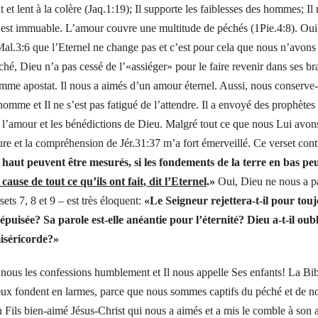
et lent à la colère (Jaq.1:19); Il supporte les faiblesses des hommes; Il
 Il est immuable. L’amour couvre une multitude de péchés (1Pie.4:8). Oui,
ns Mal.3:6 que l’Eternel ne change pas et c’est pour cela que nous n’avons
, Dieu n’a pas cessé de l’«assiéger» pour le faire revenir dans ses br
omme apostat. Il nous a aimés d’un amour éternel. Aussi, nous conserve-
l’homme et Il ne s’est pas fatigué de l’attendre. Il a envoyé des prophètes
 l’amour et les bénédictions de Dieu. Malgré tout ce que nous Lui avons
ure et la compréhension de Jér.31:37 m’a fort émerveillé. Ce verset conti
en haut peuvent être mesurés, si les fondements de la terre en bas pe
 cause de tout ce qu’ils ont fait, dit l’Eternel
.»
Oui, Dieu ne nous a p
sets 7, 8 et 9 – est très éloquent:
«Le Seigneur rejettera-t-il pour tou
épuisée? Sa parole est-elle anéantie pour l’éternité? Dieu a-t-il oubl
miséricorde?»
ous les confessions humblement et Il nous appelle Ses enfants! La Bib
yeux fondent en larmes, parce que nous sommes captifs du péché et de n
 Fils bien-aimé Jésus-Christ qui nous a aimés et a mis le comble à son