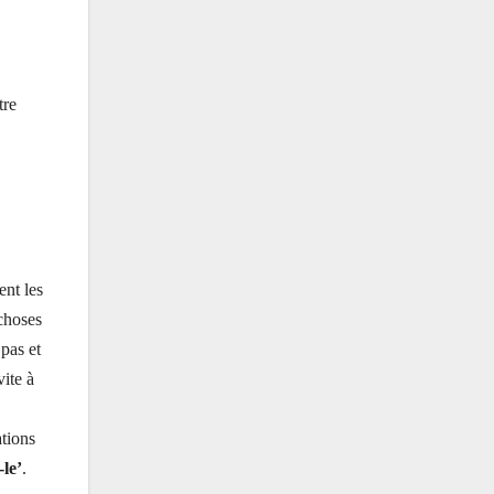
tre
nt les
choses
 pas et
ite à
ations
-le’
.