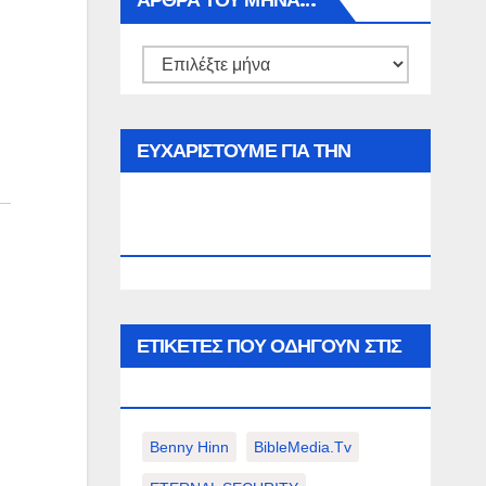
ΑΡΘΡΑ ΤΟΥ ΜΉΝΑ…
Αρθρα
του
μήνα…
ΕΥΧΑΡΙΣΤΟΥΜΕ ΓΙΑ ΤΗΝ
ΕΠΙΣΚΕΨΗ ΣΑΣ ΣΤΟΝ
WWW.SPOREAS.GR
ΕΤΙΚΈΤΕΣ ΠΟΥ ΟΔΗΓΟΎΝ ΣΤΙΣ
ΠΑΡΑΚΆΤΩ ΕΠΙΛΟΓΈΣ ΣΑΣ.
Benny Hinn
BibleMedia.tv