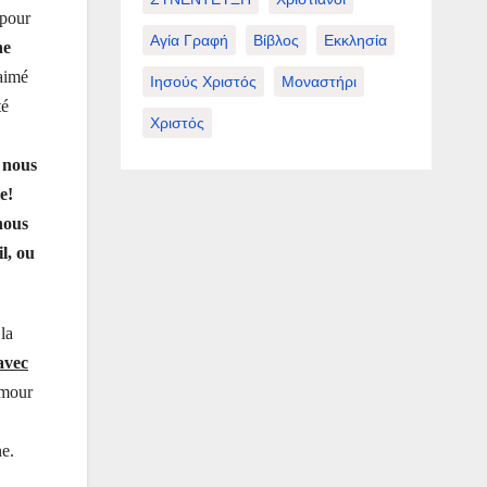
 pour
Αγία Γραφή
Βίβλος
Εκκλησία
ne
 aimé
Ιησούς Χριστός
Μοναστήρι
té
Χριστός
r nous
e!
 nous
l, ou
 la
avec
amour
ne.