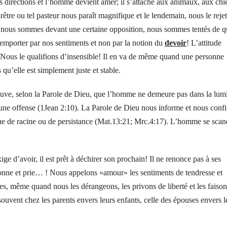
s directions et l’homme devient amer; il s’attache aux animaux, aux chi
prêtre ou tel pasteur nous paraît magnifique et le lendemain, nous le reje
d nous sommes devant une certaine opposition, nous sommes tentés de qu
emporter par nos sentiments et non par la notion du
devoir
! L’attitude
e. Nous le qualifions d’insensible! Il en va de même quand une personne
s qu’elle est simplement juste et stable.
euve, selon la Parole de Dieu, que l’homme ne demeure pas dans la lumi
 une offense (1Jean 2:10). La Parole de Dieu nous informe et nous conf
nque de racine ou de persistance (Mat.13:21; Mrc.4:17). L’homme se scan
e d’avoir, il est prêt à déchirer son prochain! Il ne renonce pas à ses
donne et prie… ! Nous appelons «amour» les sentiments de tendresse et
s, même quand nous les dérangeons, les privons de liberté et les faison
souvent chez les parents envers leurs enfants, celle des épouses envers l