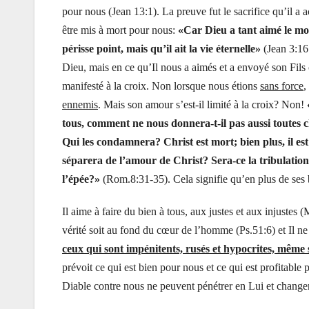
pour nous (Jean 13:1). La preuve fut le sacrifice qu’il a
être mis à mort pour nous:
«Car Dieu a tant aimé le mon
périsse point, mais qu’il ait la vie éternelle»
(Jean 3:16
Dieu, mais en ce qu’Il nous a aimés et a envoyé son Fil
manifesté à la croix. Non lorsque nous étions
sans force
,
ennemis
. Mais son amour s’est-il limité à la croix? Non!
tous, comment ne nous donnera-t-il pas aussi toutes ch
Qui les condamnera? Christ est mort; bien plus, il est 
séparera de l’amour de Christ? Sera-ce la tribulation, 
l’épée?»
(Rom.8:31-35). Cela signifie qu’en plus de ses
Il aime à faire du bien à tous, aux justes et aux injustes (M
vérité soit au fond du cœur de l’homme (Ps.51:6) et Il n
ceux qui sont impénitents, rusés et hypocrites, même s
prévoit ce qui est bien pour nous et ce qui est profitable
Diable contre nous ne peuvent pénétrer en Lui et changer 