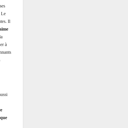
ses
. Le
es. Il
’aime
la
er à
onnants
s
aussi
re
 que