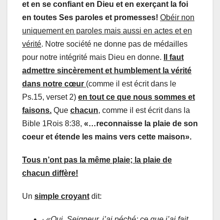
et en se confiant en Dieu et en exerçant la foi
en toutes Ses paroles et promesses!
Obéir non
uniquement en paroles mais aussi en actes et en
vérité
. Notre société ne donne pas de médailles
pour notre intégrité mais Dieu en donne.
Il faut
admettre sincèrement et humblement la vérité
dans notre cœur
(comme il est écrit dans le
Ps.15, verset 2)
en tout ce que nous sommes et
faisons.
Que
chacun
, comme il est écrit dans la
Bible 1Rois 8:38,
«…reconnaisse la plaie de son
coeur et étende les mains vers cette maison».
Tous n’ont pas la même plaie; la plaie de
chacun diffère!
Un
simple croyant
dit:
·
«Oui, Seigneur, j’ai péché; ce que j’ai fait