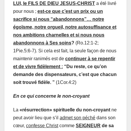
LUI, le FILS DE DIEU JESUS-CHRIST
a été livré
pour nous ;
est-ce que c’est un prix
ou
un
sacrifice si nous “abandonnons”… notre
égoïsme, notre orgueil, notre autosuffisance et
nos ambitions charnelles et si nous nous
abandonnons à Ses soins
?
(Ro.12:1-2;
1Pie.5:6-7).
Si cela est fait, la seule façon de nous
maintenir ranimés est de
continuer à se repentir
et de vivre fidèlement :
“Du reste, ce qu’on
demande des dispensateurs, c’est que chacun
soit trouvé fidèle. ”
(1Cor.4:2)
En ce qui concerne le non-croyant
La
«résurrection» spirituelle du non-croyant
ne
peut avoir lieu que s’il
admet son péché
dans son
cœur,
confesse Christ
comme
SEIGNEUR
de sa