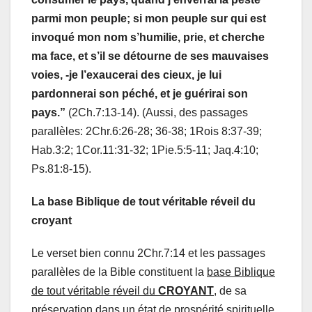
parmi mon peuple; si mon peuple sur qui est
invoqué mon nom s’humilie, prie, et cherche
ma face, et s’il se détourne de ses mauvaises
voies, -je l’exaucerai des cieux, je lui
pardonnerai son péché, et je guérirai son
pays.”
(2Ch.7:13‑14). (Aussi, des passages
parallèles: 2Chr.6:26-28; 36-38; 1Rois 8:37‑39;
Hab.3:2; 1Cor.11:31-32; 1Pie.5:5-11; Jaq.4:10;
Ps.81:8-15).
La base Biblique de tout véritable réveil du
croyant
Le verset bien connu 2Chr.7:14 et les passages
parallèles de la Bible constituent la
base Biblique
de tout véritable réveil du
CROYANT
, de sa
préservation dans un état de
prospérité spirituelle