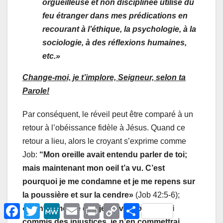
orgueilleuse et non disciplinée utilise du
feu étranger dans mes prédications en
recourant à l’éthique, la psychologie, à la
sociologie, à des réflexions humaines,
etc.»
Change-moi, je t’implore, Seigneur, selon ta
Parole!
Par conséquent, le réveil peut être comparé à un
retour à l’obéissance fidèle à Jésus. Quand ce
retour a lieu, alors le croyant s’exprime comme
Job:
“Mon oreille avait entendu parler de toi;
mais maintenant mon oeil t’a vu. C’est
pourquoi je me condamne et je me repens sur
la poussière et sur la cendre»
(Job 42:5-6);
F
T
M
E
P
C
Μ
«Montre-moi ce que je ne vois pas; si j’ai
a
w
e
m
r
o
ο
commis des injustices, je n’en commettrai
c
i
W
a
i
p
ι