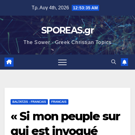
Μετάβαση
Τρ. Αυγ 4th, 2026
12:53:36 AM
στο
περιεχόμενο
SPOREAS.gr
The Sower - Greek Christian Topics
BALTATZIS - FRANCAIS
FRANCAIS
« Si mon peuple sur
qui est invoqué