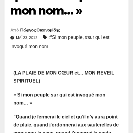
mon nom… »
Από
Γιώργος Οικονομίδης
#Si mon peuple
,
#sur qui est
ΜΑΪ́ 23, 2012
invoqué mon nom
(LA PLAIE DE MON CŒUR et… MON REVEIL
SPIRITUEL)
« Si mon peuple sur qui est invoqué mon
nom… »
“Quand je fermerai le ciel et qu’il n’y aura point
de pluie, quand j’ordonnerai aux sauterelles de
consumer le pays, quand j’enverrai la peste