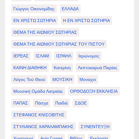
Γιώργος Οικονομίδης
ΕΛΛΑΔΑ
ΕΝ ΧΡΙΣΤΩ ΣΩΤΗΡΙΑ
Η ΕΝ ΧΡΙΣΤΩ ΣΩΤΗΡΙΑ
ΘΕΜΑ ΤΗΣ ΑΙΩΝΙΟΥ ΣΩΤΗΡΙΑΣ
ΘΕΜΑ ΤΗΣ ΑΙΩΝΙΟΥ ΣΩΤΗΡΙΑΣ ΤΟΥ ΠΙΣΤΟΥ
ΙΕΡΕΑΣ
ΙΣΛΑΜ
ΙΣΡΑΗΛ
Ιερώνυμος
ΚΑΙΝΗ ΔΙΑΘΗΚΗ
Κατερίνη
Λεπτοκαρυά Πιερίας
Λόγος Τού Θεού
ΜΟΥΣΙΚΗ
Μοναχοι
Μουσική Ομάδα Λατρείας
ΟΡΘΟΔΟΞΗ ΕΚΚΛΗΣΙΑ
ΠΑΠΑΣ
Πάσχα
Παιδιά
ΣΔΟΕ
ΣΤΕΦΑΝΟΣ ΚΝΙΣΟΒΙΤΗΣ
ΣΤΥΛΙΑΝΟΣ ΧΑΡΑΛΑΜΠΑΚΗΣ
ΣΥΝΕΝΤΕΥΞΗ
Χριστιανοί
Αγία Γραφή
Βίβλος
Εκκλησία