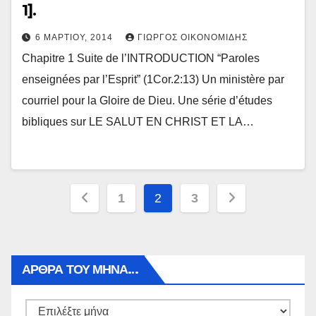
1].
6 ΜΑΡΤΊΟΥ, 2014
ΓΙΏΡΓΟΣ ΟΙΚΟΝΟΜΊΔΗΣ
Chapitre 1 Suite de l’INTRODUCTION “Paroles
enseignées par l’Esprit” (1Cor.2:13) Un ministère par
courriel pour la Gloire de Dieu. Une série d’études
bibliques sur LE SALUT EN CHRIST ET LA…
Πλοήγηση
1
2
3
άρθρων
ΑΡΘΡΑ ΤΟΥ ΜΉΝΑ…
Αρθρα