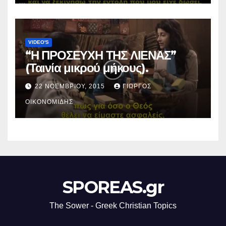
VIDEO'S
“Η ΠΡΟΣΕΥΧΗ ΤΗΣ ΛΙΕΝΑΣ”
(Ταινία μικρού μήκους).
22 ΝΟΕΜΒΡΊΟΥ, 2015
ΓΙΏΡΓΟΣ
ΟΙΚΟΝΟΜΊΔΗΣ
SPOREAS.gr
The Sower - Greek Christian Topics