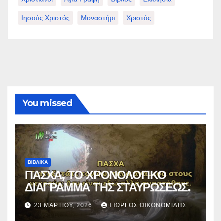
Ιησούς Χριστός
Μοναστήρι
Χριστός
You missed
ΒΙΒΛΙΚΑ
ΠΑΣΧΑ, ΤΟ ΧΡΟΝΟΛΟΓΙΚΟ
ΔΙΑΓΡΑΜΜΑ ΤΗΣ ΣΤΑΥΡΩΣΕΩΣ.
23 ΜΑΡΤΊΟΥ, 2026
ΓΙΏΡΓΟΣ ΟΙΚΟΝΟΜΊΔΗΣ