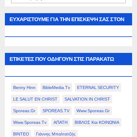
του
μήνα…
ΕΥΧΑΡΙΣΤΟΥΜΕ ΓΙΑ ΤΗΝ ΕΠΙΣΚΕΨΗ ΣΑΣ ΣΤΟΝ
WWW.SPOREAS.GR
ΕΤΙΚΈΤΕΣ ΠΟΥ ΟΔΗΓΟΎΝ ΣΤΙΣ ΠΑΡΑΚΆΤΩ
ΕΠΙΛΟΓΈΣ ΣΑΣ.
Benny Hinn
BibleMedia.tv
ETERNAL SECURITY
LE SALUT EN CHRIST
SALVATION IN CHRIST
Sporeas.gr
SPOREAS.TV
Www.sporeas.gr
Www.sporeas.tv
ΑΠΑΤΗ
ΒΙΒΛΟΣ Και ΚΟΙΝΩΝΙΑ
ΒΙΝΤΕΟ
Γιάννης Μπαλτατζής